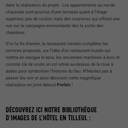
Afficher les informations relatives aux cookies
NOM
PHPSESSID
dans la réalisation du projet. Les appartements au rez-de-
chaussée sont pourvus d’une terrasse quant à l’étage
STATISTIQUES (SERVICES AMÉRICAINS COMPRIS)
FOURNISSEUR
PHP
supérieur, pas de couloir mais des coursives qui offrent une
Les cookies « Statistiques (services américains compris) »
vue sur la campagne environnante dès la sortie des
nous aident à comprendre comment le site Internet est utilisé.
EXPIRATION
Session
chambres.
Nous collectons des informations pour améliorer l'expérience
utilisateur sur le site Internet.
Ce cookie enregistre votre session
D’ici la fin d’année, le restaurant viendra compléter les
actuelle en ce qui concerne les
services proposés, sur l’idée d’un restaurant-musée qui
Afficher les informations relatives aux cookies
NOM
_ga
applications PHP et garantit que toutes
UTILITÉ
mettra en exergue le bois, les anciennes machines à bois et
les fonctions de la page qui utilisent le
MARKETING ET MÉDIAS EXTERNES (SERVICES AMÉRICAINS
FOURNISSEUR
Google Universal Analytics
comme clé de voute un sol vitrée au-dessus de la roue à
langage de programmation PHP
COMPRIS)
aubes pour symboliser l’histoire du lieu. N’hésitez pas à
peuvent être affichées correctement.
Les cookies « Marketing et médias externes (services
EXPIRATION
2 ans
passer les voir et ainsi découvrir cette magnifique
américains compris) » sont utilisés par les annonceurs
réalisation en joint debout
Prefalz
!
(prestataires tiers) pour afficher de la publicité personnalisée.
Enregistre un identifiant unique utilisé
NOM
cookie_optin
Ils observent pour cela les visiteurs à travers les sites Internet.
pour générer des données statistiques
UTILITÉ
Lorsque ces cookies sont acceptés, l'accès aux contenus des
sur la manière dont l'utilisateur utilise le
FOURNISSEUR
Sgalinski
plateformes vidéo et de réseaux sociaux ne nécessite plus de
DÉCOUVREZ ICI NOTRE BIBLIOTHÈQUE
site Internet.
consentement manuel.
D'IMAGES DE L'HÔTEL EN TILLEUL :
EXPIRATION
12 mois
Afficher les informations relatives aux cookies
NOM
NID
NOM
_gat