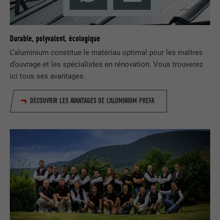
FOURNISSEUR
LinkedIn
EXPIRATION
29 jours
Durable, polyvalent, écologique
Est utilisé pour suivre l'utilisateur sur
L’aluminium constitue le matériau optimal pour les maîtres
plusieurs sites Internet afin d'afficher de
d’ouvrage et les spécialistes en rénovation. Vous trouverez
UTILITÉ
la publicité adaptée aux préférences de
ici tous ses avantages.
l'utilisateur.
DÉCOUVRIR LES AVANTAGES DE L'ALUMINIUM PREFA
NOM
lidc
FOURNISSEUR
LinkedIn
EXPIRATION
1 jour
Utilisé par le service de réseau social
UTILITÉ
LinkedIn pour suivre l'utilisation de
services intégrés