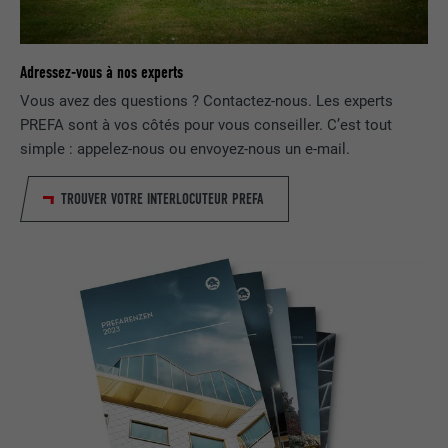
NOM
lissc
Adressez-vous à nos experts
FOURNISSEUR
LinkedIn
Vous avez des questions ? Contactez-nous. Les experts
PREFA sont à vos côtés pour vous conseiller. C’est tout
EXPIRATION
1 an
simple : appelez-nous ou envoyez-nous un e-mail.
Est utilisé pour garantir que le même
UTILITÉ
attribut SameSite est disponible pour
TROUVER VOTRE INTERLOCUTEUR PREFA
tous les cookies dans ce navigateur
NOM
_fbp
FOURNISSEUR
Facebook
EXPIRATION
3 mois
Est utilisé par Facebook pour afficher
une série de produits publicitaires, par