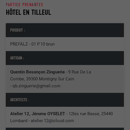
PARTIES PRENANTES
Enregistre la langue choisie par
HÔTEL EN TILLEUL
UTILITÉ
NOM
_gaexp
l'utilisateur pour un site Internet.
FOURNISSEUR
Google Optimize
PRODUIT :
NOM
lang
EXPIRATION
90 jours
PREFALZ - 01 P.10 brun
FOURNISSEUR
LinkedIn
Est placé afin de tester si le navigateur
ARTISAN :
UTILITÉ
autorise l'utilisation de cookies. Ne
EXPIRATION
Session
contient aucun élément d'identification.
Quentin Besançon Zinguerie
- 9 Rue De La
Utilisé par LinkedIn lorsqu'un site
Combe, 39300 Montigny Sur L’ain
UTILITÉ
Internet contient une fenêtre « Suivez-
- qb.zinguerie@gmail.com
nous » intégrée.
ARCHITECTE :
NOM
bcookie
Atelier 12, Jérome OYSELET
- 12bis rue Basse, 25440
FOURNISSEUR
LinkedIn
Lombard - atelier.12@icloud.com