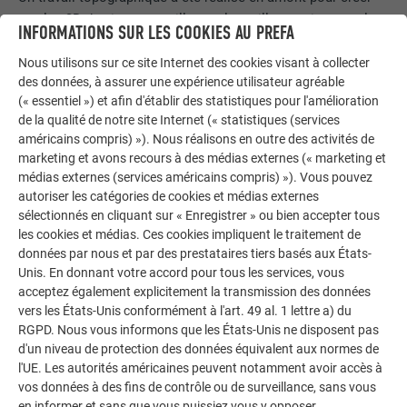
un plan 3D du site et travailler sur la meilleure mise en valeur
INFORMATIONS SUR LES COOKIES AU PREFA
possible de l’hôtel. Jérome Oyselet ajoute : « Le plus
important est que quand on arrive dans la plaine, l’hôtel soit
Nous utilisons sur ce site Internet des cookies visant à collecter
des données, à assurer une expérience utilisateur agréable
comme une nouvelle pièce du paysage et face tourner la
(« essentiel ») et afin d'établir des statistiques pour l'amélioration
tête ».
de la qualité de notre site Internet (« statistiques (services
américains compris) »). Nous réalisons en outre des activités de
La réflexion a été complète, de la prise au sol à la typologie
marketing et avons recours à des médias externes (« marketing et
d’hôtel, l’ensemble des facteurs a été réfléchi pendant plus 6
médias externes (services américains compris) »). Vous pouvez
ans du côté des propriétaires puis pendant environ 4 mois
autoriser les catégories de cookies et médias externes
avec l’architecte. Le choix de la teinte s’est porté sur une
sélectionnés en cliquant sur « Enregistrer » ou bien accepter tous
couleur chaude pour changer du gris galva habituel dans la
les cookies et médias. Ces cookies impliquent le traitement de
région et s’adapter à la nature environnante. Les huisseries,
données par nous et par des prestataires tiers basés aux États-
les escaliers et la grille arborent une couleur qui tend vers la
Unis. En donnant votre accord pour tous les services, vous
acceptez également explicitement la transmission des données
rouille, ce qui offre une harmonie maitrisée avec le
joint
vers les États-Unis conformément à l'art. 49 al. 1 lettre a) du
debout Prefalz
en finition
P.10 brun
, appréciée pour son
RGPD. Nous vous informons que les États-Unis ne disposent pas
originalité.
d'un niveau de protection des données équivalent aux normes de
l'UE. Les autorités américaines peuvent notamment avoir accès à
vos données à des fins de contrôle ou de surveillance, sans vous
en informer et sans que vous puissiez vous y opposer