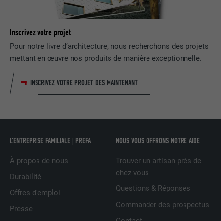
UTILITÉ
exemple des offres en temps réel
d'annonceurs tiers.
Inscrivez votre projet
Pour notre livre d’architecture, nous recherchons des projets
NOM
fr
mettant en œuvre nos produits de manière exceptionnelle.
FOURNISSEUR
Facebook
INSCRIVEZ VOTRE PROJET DÈS MAINTENANT
EXPIRATION
3 mois
Est utilisé par Facebook pour afficher
une série de produits publicitaires, par
UTILITÉ
exemple des offres en temps réel
L’ENTREPRISE FAMILIALE | PREFA
NOUS VOUS OFFRONS NOTRE AIDE
d'annonceurs tiers.
À propos de nous
Trouver un artisan près de
chez vous
Durabilité
NOM
IDE
Questions & Réponses
Offres d’emploi
Commander des prospectus
FOURNISSEUR
doubleclick.net
Presse
Contact