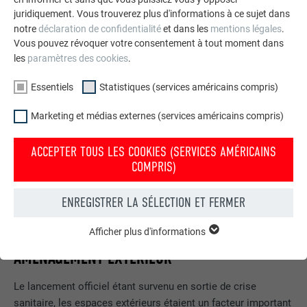
juridiquement. Vous trouverez plus d'informations à ce sujet dans
notre
déclaration de confidentialité
et dans les
mentions légales
.
Vous pouvez révoquer votre consentement à tout moment dans
les
paramètres des cookies
.
Essentiels
Statistiques (services américains compris)
Marketing et médias externes (services américains compris)
ACCEPTER TOUS LES COOKIES (SERVICES AMÉRICAINS
COMPRIS)
ENREGISTRER LA SÉLECTION ET FERMER
Afficher plus d'informations
ESSENTIELS
Les cookies du groupe « Essentiels » sont nécessaires aux
AMÉNAGEMENT EXTÉRIEUR
fonctions de base du site Internet. Ils garantissent que le site
Internet fonctionne correctement.
Le lancement officiel étant survenu en sortie de crise
sanitaire, les espaces extérieurs étaient un facteur important