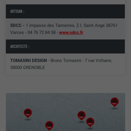
UTILITÉ
autorise l'utilisation de cookies. Ne
EXPIRATION
Session
contient aucun élément d'identification.
ARTISAN :
Utilisé par LinkedIn lorsqu'un site
SDCC -
1 impasse des Tanneries, Z.I. Saint Ange 38761
UTILITÉ
Internet contient une fenêtre « Suivez-
Varces - 04 76 72 84 58 -
www.sdcc.fr
nous » intégrée.
ARCHITECTE :
NOM
bcookie
TOMASINI DESIGN
- Bruno Tomasini - 7 rue Voltaire,
FOURNISSEUR
LinkedIn
38000 GRENOBLE
EXPIRATION
2 ans
Utilisé par le service de réseau social
UTILITÉ
LinkedIn pour suivre l'utilisation de
services intégrés.
NOM
bscookie