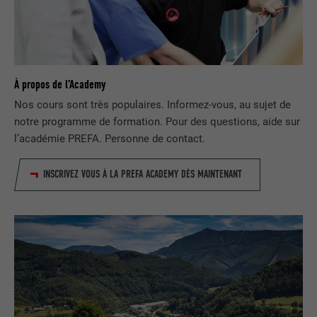
NOM
lidc
FOURNISSEUR
LinkedIn
À propos de l’Academy
EXPIRATION
1 jour
Nos cours sont très populaires. Informez-vous, au sujet de
notre programme de formation. Pour des questions, aide sur
Utilisé par le service de réseau social
l’académie PREFA. Personne de contact.
UTILITÉ
LinkedIn pour suivre l'utilisation de
services intégrés
INSCRIVEZ VOUS À LA PREFA ACADEMY DÈS MAINTENANT
NOM
lissc
FOURNISSEUR
LinkedIn
EXPIRATION
1 an
Est utilisé pour garantir que le même