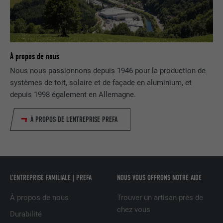
UTILITÉ
attribut SameSite est disponible pour
tous les cookies dans ce navigateur
NOM
_fbp
À propos de nous
FOURNISSEUR
Facebook
Nous nous passionnons depuis 1946 pour la production de
systèmes de toit, solaire et de façade en aluminium, et
EXPIRATION
3 mois
depuis 1998 également en Allemagne.
Est utilisé par Facebook pour afficher
À PROPOS DE L'ENTREPRISE PREFA
une série de produits publicitaires, par
UTILITÉ
exemple des offres en temps réel
d'annonceurs tiers.
L’ENTREPRISE FAMILIALE | PREFA
NOUS VOUS OFFRONS NOTRE AIDE
NOM
fr
À propos de nous
Trouver un artisan près de
FOURNISSEUR
Facebook
chez vous
Durabilité