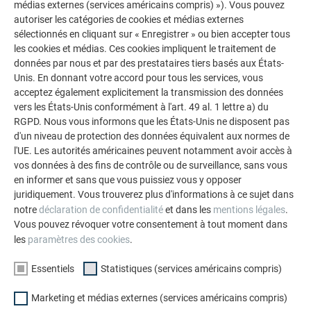
médias externes (services américains compris) »). Vous pouvez
UN TRAVAIL D’ORFÈVRE SUR LES MEMBRONS
autoriser les catégories de cookies et médias externes
sélectionnés en cliquant sur « Enregistrer » ou bien accepter tous
les cookies et médias. Ces cookies impliquent le traitement de
L’entreprise
SDCC
s’est particulièrement distinguée dans la
données par nous et par des prestataires tiers basés aux États-
réalisation des membrons, ces bandeaux arrondis en bas de
Unis. En donnant votre accord pour tous les services, vous
toiture, véritables éléments signatures du projet. Pour
acceptez également explicitement la transmission des données
obtenir ces formes complexes, les couvreurs ont façonné
vers les États-Unis conformément à l'art. 49 al. 1 lettre a) du
des goussets en CTBX, recouverts de voliges plaquées en
RGPD. Nous vous informons que les États-Unis ne disposent pas
linéaire, avant de poser les feuilles d’aluminium PREFA.
d'un niveau de protection des données équivalent aux normes de
l'UE. Les autorités américaines peuvent notamment avoir accès à
Le tout s’intègre parfaitement aux cinq bandeaux horizontaux
vos données à des fins de contrôle ou de surveillance, sans vous
qui ponctuent la façade, rappelant les corniches des
en informer et sans que vous puissiez vous y opposer
bâtiments d’autrefois, dans une version réinterprétée et
juridiquement. Vous trouverez plus d'informations à ce sujet dans
notre
déclaration de confidentialité
et dans les
mentions légales
.
contemporaine.
Vous pouvez révoquer votre consentement à tout moment dans
les
paramètres des cookies
.
Essentiels
Statistiques (services américains compris)
Marketing et médias externes (services américains compris)