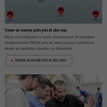
FOURNISSEUR
LinkedIn
EXPIRATION
2 ans
Utilisé par le service de réseau social
Trouver un couvreur prefa près de chez vous
UTILITÉ
LinkedIn pour suivre l'utilisation de
Nous vous indiquerons quels artisans sont de véritables
services intégrés
professionnels PREFA près de chez vous qui mettent en
œuvre les produits robustes en aluminium.
NOM
UserMatchHistory
TROUVER UN ARTISAN PRÈS DE CHEZ VOUS
FOURNISSEUR
LinkedIn
EXPIRATION
29 jours
Est utilisé pour suivre l'utilisateur sur
plusieurs sites Internet afin d'afficher de
UTILITÉ
la publicité adaptée aux préférences de
l'utilisateur.