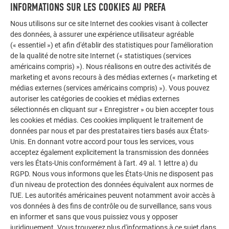
INFORMATIONS SUR LES COOKIES AU PREFA
Nous utilisons sur ce site Internet des cookies visant à collecter
des données, à assurer une expérience utilisateur agréable
(« essentiel ») et afin d'établir des statistiques pour l'amélioration
de la qualité de notre site Internet (« statistiques (services
américains compris) »). Nous réalisons en outre des activités de
marketing et avons recours à des médias externes (« marketing et
médias externes (services américains compris) »). Vous pouvez
autoriser les catégories de cookies et médias externes
sélectionnés en cliquant sur « Enregistrer » ou bien accepter tous
les cookies et médias. Ces cookies impliquent le traitement de
données par nous et par des prestataires tiers basés aux États-
Unis. En donnant votre accord pour tous les services, vous
acceptez également explicitement la transmission des données
vers les États-Unis conformément à l'art. 49 al. 1 lettre a) du
RGPD. Nous vous informons que les États-Unis ne disposent pas
d'un niveau de protection des données équivalent aux normes de
l'UE. Les autorités américaines peuvent notamment avoir accès à
vos données à des fins de contrôle ou de surveillance, sans vous
UNE IDENTITÉ SANS LOGO
en informer et sans que vous puissiez vous y opposer
juridiquement. Vous trouverez plus d'informations à ce sujet dans