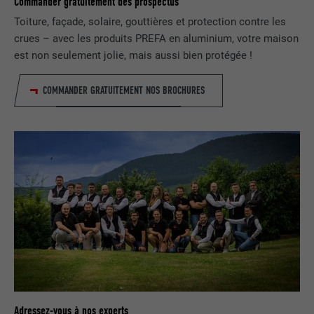
Commander gratuitement des prospectus
Toiture, façade, solaire, gouttières et protection contre les
EXPIRATION
29 jours
crues – avec les produits PREFA en aluminium, votre maison
est non seulement jolie, mais aussi bien protégée !
Est utilisé pour suivre l'utilisateur sur
plusieurs sites Internet afin d'afficher de
UTILITÉ
la publicité adaptée aux préférences de
COMMANDER GRATUITEMENT NOS BROCHURES
l'utilisateur.
NOM
lidc
FOURNISSEUR
LinkedIn
EXPIRATION
1 jour
Utilisé par le service de réseau social
UTILITÉ
LinkedIn pour suivre l'utilisation de
services intégrés
Adressez-vous à nos experts