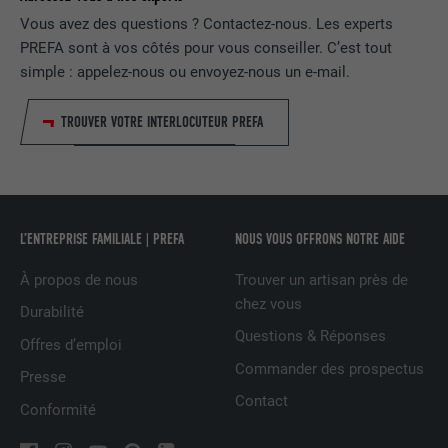
NOM
lissc
Vous avez des questions ? Contactez-nous. Les experts
PREFA sont à vos côtés pour vous conseiller. C’est tout
FOURNISSEUR
LinkedIn
simple : appelez-nous ou envoyez-nous un e-mail.
EXPIRATION
1 an
TROUVER VOTRE INTERLOCUTEUR PREFA
Est utilisé pour garantir que le même
UTILITÉ
attribut SameSite est disponible pour
tous les cookies dans ce navigateur
L’ENTREPRISE FAMILIALE | PREFA
NOUS VOUS OFFRONS NOTRE AIDE
NOM
_fbp
À propos de nous
Trouver un artisan près de
chez vous
FOURNISSEUR
Facebook
Durabilité
Questions & Réponses
Offres d’emploi
EXPIRATION
3 mois
Commander des prospectus
Presse
Est utilisé par Facebook pour afficher
Contact
Conformité
une série de produits publicitaires, par
UTILITÉ
exemple des offres en temps réel