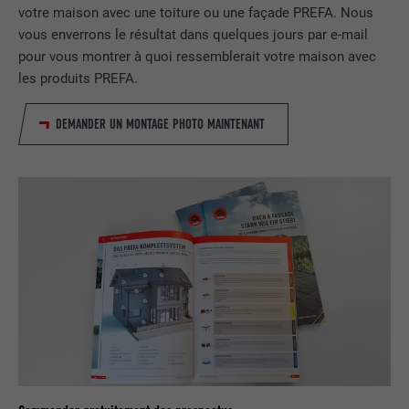
votre maison avec une toiture ou une façade PREFA. Nous
Utilisé par le service de réseau social
vous enverrons le résultat dans quelques jours par e-mail
UTILITÉ
LinkedIn pour suivre l'utilisation de
pour vous montrer à quoi ressemblerait votre maison avec
services intégrés.
les produits PREFA.
DEMANDER UN MONTAGE PHOTO MAINTENANT
NOM
bscookie
FOURNISSEUR
LinkedIn
EXPIRATION
2 ans
Utilisé par le service de réseau social
UTILITÉ
LinkedIn pour suivre l'utilisation de
services intégrés
NOM
UserMatchHistory
FOURNISSEUR
LinkedIn