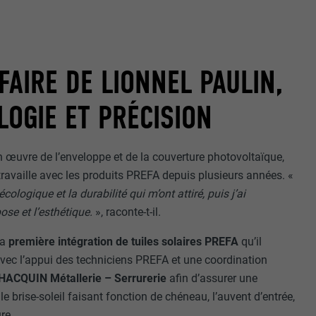
FAIRE DE LIONNEL PAULIN,
LOGIE ET PRÉCISION
nées
rnet.
net.
 œuvre de l’enveloppe et de la couverture photovoltaïque,
ravaille avec les produits PREFA depuis plusieurs années. «
écologique et la durabilité qui m’ont attiré, puis j’ai
pose et l’esthétique.
», raconte-t-il.
la
première intégration de tuiles solaires PREFA
qu’il
é avec l’appui des techniciens PREFA et une coordination
 HACQUIN Métallerie – Serrurerie
afin d’assurer une
de cookies. Ne
 le brise-soleil faisant fonction de chéneau, l’auvent d’entrée,
re « Suivez-
re.