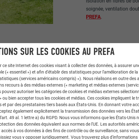
isolation en fibres de boi
soignée, ventilation dou
PREFA
.
IONS SUR LES COOKIES AU PREFA
r ce site Internet des cookies visant à collecter des données, à assurer u
le (« essentiel ») et afin d'établir des statistiques pour l'amélioration de la
statistiques (services américains compris) »). Nous réalisons en outre des a
ns recours à des médias externes (« marketing et médias externes (servi
 pouvez autoriser les catégories de cookies et médias externes sélection
 » ou bien accepter tous les cookies et médias. Ces cookies impliquent le 
et par des prestataires tiers basés aux États-Unis. En donnant votre acc
cceptez également explicitement la transmission des données vers les Éta
art. 49 al. 1 lettre a) du RGPD. Nous vous informons que les États-Unis 
rotection des données équivalent aux normes de l'UE. Les autorités améri
accès à vos données à des fins de contrôle ou de surveillance, sans vous
issiez vous y opposer juridiquement. Vous trouverez plus d'informations 