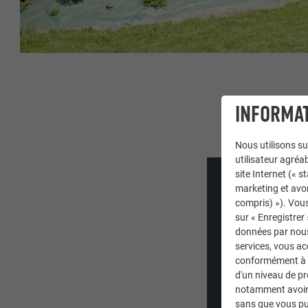
INFORMAT
Nous utilisons su
utilisateur agréab
site Internet (« 
marketing et avo
compris) »). Vous
sur « Enregistrer
données par nous 
services, vous a
conformément à l'
d'un niveau de p
notamment avoir 
sans que vous pu