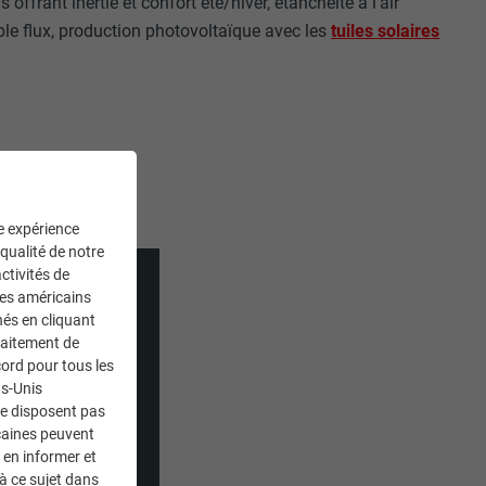
s offrant inertie et confort été/hiver, étanchéité à l’air
ble flux, production photovoltaïque avec les
tuiles solaires
ne expérience
 qualité de notre
ctivités de
ces américains
nés en cliquant
traitement de
ord pour tous les
ts-Unis
ne disposent pas
caines peuvent
 en informer et
à ce sujet dans