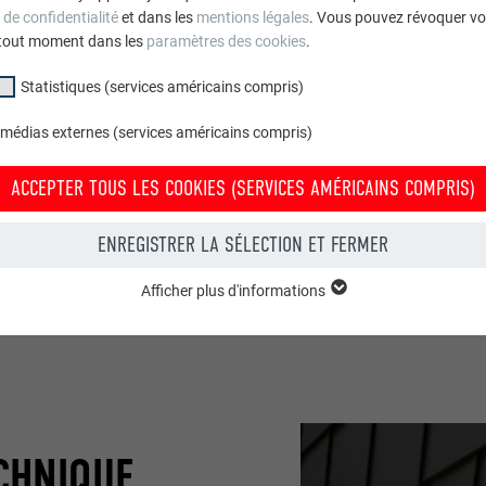
 de confidentialité
et dans les
mentions légales
. Vous pouvez révoquer vo
tout moment dans les
paramètres des cookies
.
Statistiques (services américains compris)
 médias externes (services américains compris)
ACCEPTER TOUS LES COOKIES (SERVICES AMÉRICAINS COMPRIS)
ENREGISTRER LA SÉLECTION ET FERMER
JET AU TRAVERS DE L'INTERVIEW D'AUDREY LABLANCHE ET 
Afficher plus d'informations
groupe « Essentiels » sont nécessaires aux fonctions de base du site Intern
e le site Internet fonctionne correctement.
Afficher les informations relatives aux cookies
PHPSESSID
(SERVICES AMÉRICAINS COMPRIS)
UR
PHP
ECHNIQUE
tatistiques (services américains compris) » nous aident à comprendre co