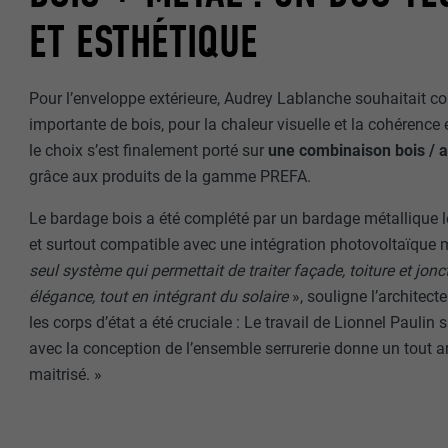
Internet est uti
EXPIRATION
ET ESTHÉTIQUE
Internet.
NOM
UTILITÉ
Pour l’enveloppe extérieure, Audrey Lablanche souhaitait co
MARKETING ET 
FOURNISSE
importante de bois, pour la chaleur visuelle et la cohérenc
Les cookies « M
le choix s’est finalement porté sur
une combinaison bois / 
annonceurs (pres
EXPIRATION
grâce aux produits de la gamme PREFA.
visiteurs à tra
NOM
plateformes vid
UTILITÉ
Le bardage bois a été complété par un bardage métallique lé
FOURNISSE
NOM
et surtout compatible avec une intégration photovoltaïque 
seul système qui permettait de traiter façade, toiture et jo
EXPIRATION
FOURNISSE
NOM
élégance, tout en intégrant du solaire
», souligne l’architect
les corps d’état a été cruciale : Le travail de Lionnel Paulin s
EXPIRATION
FOURNISSE
UTILITÉ
avec la conception de l’ensemble serrurerie donne un tout ar
maitrisé. »
EXPIRATION
UTILITÉ
UTILITÉ