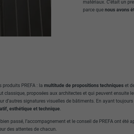
matériaux. C’était un p
ou non.
parce que
nous avons ét
_gid
lang
UR
Google Universal Analytics
UR
ads.linkedin.com
1 jour
Session
Enregistre un identifiant unique utilisé pour générer des don
statistiques sur la manière dont l'utilisateur utilise le site Inte
Enregistre la langue choisie par l'utilisateur pour un site Inter
_gaexp
s produits PREFA : la
multitude de propositions techniques
et d
lang
ut classique, proposées aux architectes et qui peuvent ensuite l
UR
Google Optimize
UR
LinkedIn
ur d’autres signatures visuelles de bâtiments. En ayant toujours 
atif, esthétique et technique
.
90 jours
Session
s bien passé, l’accompagnement et le conseil de PREFA ont été ap
Est placé afin de tester si le navigateur autorise l'utilisation 
Utilisé par LinkedIn lorsqu'un site Internet contient une fenêt
contient aucun élément d'identification.
teur des attentes de chacun.
nous » intégrée.