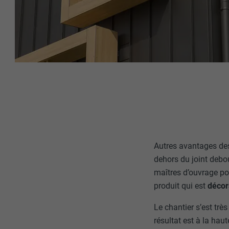
NOM
NOM
FOURNISSE
FOURNISSE
EXPIRATION
EXPIRATION
UTILITÉ
UTILITÉ
NOM
Autres avantages de
NOM
dehors du joint debo
FOURNISSE
FOURNISSE
maîtres d’ouvrage po
produit qui est
décor
EXPIRATION
EXPIRATION
Le chantier s’est trè
UTILITÉ
résultat est à la hau
UTILITÉ