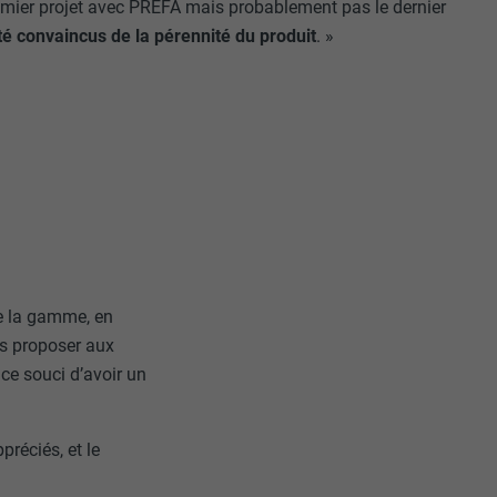
remier projet avec PREFA mais probablement pas le dernier
é convaincus de la pérennité du produit
. »
nées
rnet.
net.
e la gamme, en
es proposer aux
ce souci d’avoir un
préciés, et le
de cookies. Ne
re « Suivez-