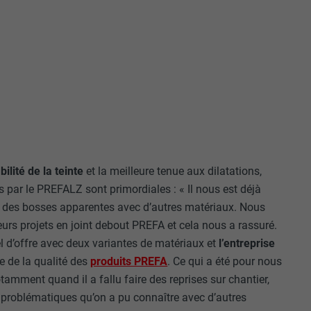
r sur le site
e les
age qui
ichées
par les
pour cela les
tenus des
nées
rnet.
abilité de la teinte
et la meilleure tenue aux dilatations,
es par le PREFALZ sont primordiales : « Il nous est déjà
ou des bosses apparentes avec d’autres matériaux. Nous
gère le
urs projets en joint debout PREFA et cela nous a rassuré.
 l'outil
l d’offre avec deux variantes de matériaux et
l’entreprise
teur.
e de la qualité des
produits PREFA
. Ce qui a été pour nous
amètres
lier la langue
tamment quand il a fallu faire des reprises sur chantier,
 être affichés
 problématiques qu’on a pu connaître avec d’autres
ation.
t être activé