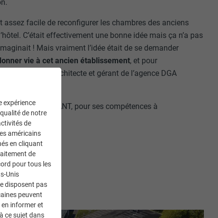
on.
rait assez facile de reconfigurer les chambres des anciens
hôtel. C’était effectivement une bonne idée mais ça n’a pas
’imaginait ! Mais vraiment l’idée était de se demander
donner vie à cet ancien établissement
, et pour
e Pierre DENIS, architecte et gérant de l’agence DGA
ne expérience
 l’entreprise COUTANT, pour ses compétences à
 qualité de notre
ctivités de
ces américains
nés en cliquant
traitement de
ord pour tous les
ts-Unis
ne disposent pas
caines peuvent
 en informer et
à ce sujet dans