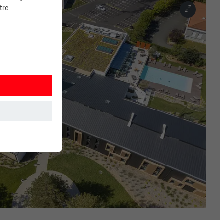
tre
et. Ils
mment le site