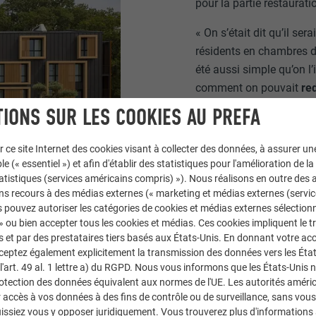
pour la partie restaurati
« On s’était dit qu’il se
résidents en chambres d’
été aussi simple qu’on l
comment on pouvait
re
longtemps. », nous confi
IONS SUR LES COOKIES AU PREFA
Architecte.
r ce site Internet des cookies visant à collecter des données, à assurer u
Le cabinet connait déjà
le (« essentiel ») et afin d'établir des statistiques pour l'amélioration de la
accompagner le projet.
statistiques (services américains compris) »). Nous réalisons en outre des a
ns recours à des médias externes (« marketing et médias externes (servi
 pouvez autoriser les catégories de cookies et médias externes sélection
 » ou bien accepter tous les cookies et médias. Ces cookies impliquent le 
et par des prestataires tiers basés aux États-Unis. En donnant votre acc
cceptez également explicitement la transmission des données vers les Éta
art. 49 al. 1 lettre a) du RGPD. Nous vous informons que les États-Unis 
rotection des données équivalent aux normes de l'UE. Les autorités améri
accès à vos données à des fins de contrôle ou de surveillance, sans vous
issiez vous y opposer juridiquement. Vous trouverez plus d'informations 