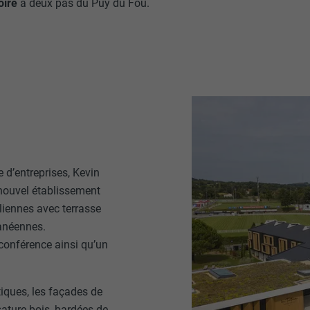
oire
à deux pas du Puy du Fou.
e d’entreprises, Kevin
 nouvel établissement
aliennes avec terrasse
ranéennes.
 conférence ainsi qu’un
iques, les façades de
sature bois, bardées de