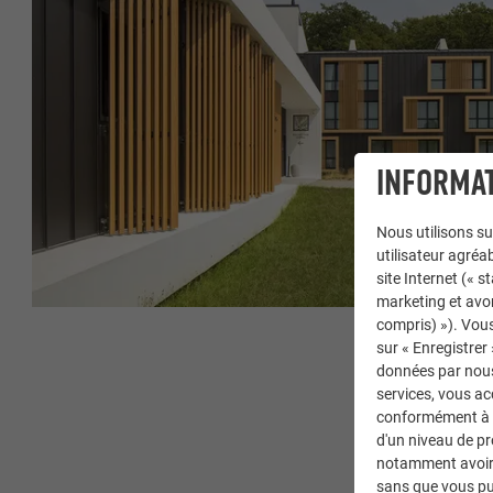
INFORMAT
Nous utilisons su
utilisateur agréab
site Internet (« 
marketing et avo
compris) »). Vous
sur « Enregistrer
données par nous 
services, vous a
conformément à l'
d'un niveau de p
notamment avoir 
sans que vous pu