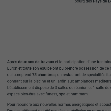
bourg des
Pays de L
Après
deux ans de travaux
et la participation d’une trentain
Luron et toute son équipe ont pu prendre possession de ce
qui comprend
73 chambres
, un restaurant de spécialités it
donnant sur la piscine et un jardin aux ambiances méditer
L’établissement dispose de 3 salles de réunion et 1 salle de
espace bien-être avec fitness, spa et hammam.
Pour répondre aux nouvelles normes énergétiques et acoust
l’ancien bâtiment ont été pensées et réalisées en murs à os