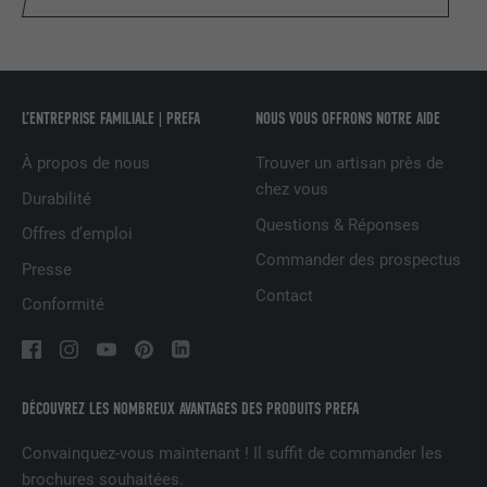
FOURNISSEUR
Google Optimize
NOM
lang
EXPIRATION
90 jours
FOURNISSEUR
LinkedIn
Est placé afin de tester si le navigateur
L’ENTREPRISE FAMILIALE | PREFA
NOUS VOUS OFFRONS NOTRE AIDE
UTILITÉ
autorise l'utilisation de cookies. Ne
EXPIRATION
Session
contient aucun élément d'identification.
À propos de nous
Trouver un artisan près de
Utilisé par LinkedIn lorsqu'un site
chez vous
Durabilité
UTILITÉ
Internet contient une fenêtre « Suivez-
Questions & Réponses
nous » intégrée.
Offres d’emploi
Commander des prospectus
Presse
Contact
Conformité
NOM
bcookie
FOURNISSEUR
LinkedIn
EXPIRATION
2 ans
DÉCOUVREZ LES NOMBREUX AVANTAGES DES PRODUITS PREFA
Utilisé par le service de réseau social
Convainquez-vous maintenant ! Il suffit de commander les
UTILITÉ
LinkedIn pour suivre l'utilisation de
brochures souhaitées.