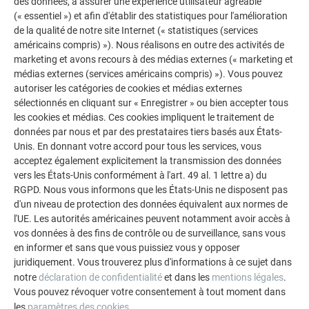
des données, à assurer une expérience utilisateur agréable
(« essentiel ») et afin d'établir des statistiques pour l'amélioration
de la qualité de notre site Internet (« statistiques (services
américains compris) »). Nous réalisons en outre des activités de
marketing et avons recours à des médias externes (« marketing et
médias externes (services américains compris) »). Vous pouvez
autoriser les catégories de cookies et médias externes
sélectionnés en cliquant sur « Enregistrer » ou bien accepter tous
les cookies et médias. Ces cookies impliquent le traitement de
données par nous et par des prestataires tiers basés aux États-
E
RÉ
Unis. En donnant votre accord pour tous les services, vous
RÉNOVATION DE 3 MAISONS MITOYENNES - R.16, P.10 BRUN NOISETTE
acceptez également explicitement la transmission des données
vers les États-Unis conformément à l'art. 49 al. 1 lettre a) du
RGPD. Nous vous informons que les États-Unis ne disposent pas
d'un niveau de protection des données équivalent aux normes de
l'UE. Les autorités américaines peuvent notamment avoir accès à
vos données à des fins de contrôle ou de surveillance, sans vous
en informer et sans que vous puissiez vous y opposer
juridiquement. Vous trouverez plus d'informations à ce sujet dans
PARTIES PRENANTES
notre
déclaration de confidentialité
et dans les
mentions légales
.
RÉNOVATION DE 3 MAISONS MITOYENNES
Vous pouvez révoquer votre consentement à tout moment dans
les
paramètres des cookies
.