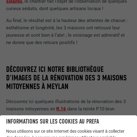
solaires
, le chantier fait l’objet de l’observation de quelques
curieux séduits, dont quelques artisans locaux !
Au final, le résultat est à la hauteur des attentes de chacun :
esthétisme et longévité, les 3 maisons ont retrouvé leur
jeunesse et sont bien à l’abri ; le voisinage est admiratif et
ne donne que des retours positifs !
DÉCOUVREZ ICI NOTRE BIBLIOTHÈQUE
D'IMAGES DE LA RÉNOVATION DES 3 MAISONS
MITOYENNES À MEYLAN
Découvrez ici quelques illustrations de la rénovation des 3
maisons mitoyennes en
R.16
dans la teinte P.10 brun
noisette.
INFORMATIONS SUR LES COOKIES AU PREFA
Nous utilisons sur ce site Internet des cookies visant à collecter