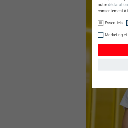
notre
déclaration
consentement à 
Essentiels
Marketing et
ESSENTIELS
Les cookies du 
garantissent qu
NOM
STATISTIQUES 
FOURNISSE
Les cookies « S