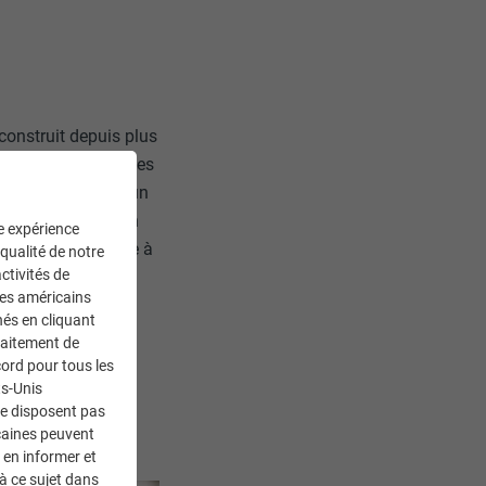
construit depuis plus
lles formes pour les
rchitecture comme un
est la construction
ne expérience
uvrant la structure à
 qualité de notre
ctivités de
oile, illustrant le
ces américains
 que leur style
nés en cliquant
traitement de
ord pour tous les
ts-Unis
ne disposent pas
caines peuvent
 en informer et
à ce sujet dans