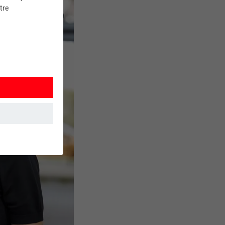
tre
et. Ils
mment le site