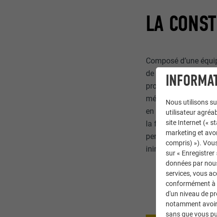
LA CONST
Composé d’une équipe
de 15 ans des bâtime
INFORMAT
programmes et les ty
métier d’artisanat au
Nous utilisons su
en soi qui est au cen
utilisateur agréab
site Internet (« 
la forme inhabituelle
marketing et avo
penchant de l’équipe 
compris) »). Vous
inimitable, à la fois 
sur « Enregistrer
données par nous 
services, vous a
conformément à l'
d'un niveau de p
notamment avoir 
sans que vous pu