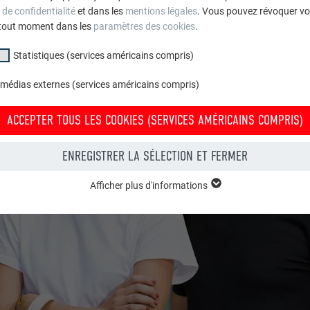
 de confidentialité
et dans les
mentions légales
. Vous pouvez révoquer vo
tout moment dans les
paramètres des cookies
.
Statistiques (services américains compris)
 médias externes (services américains compris)
ACCEPTER TOUS LES COOKIES (SERVICES AMÉRICAINS COMPRIS)
ENREGISTRER LA SÉLECTION ET FERMER
Afficher plus d'informations
groupe « Essentiels » sont nécessaires aux fonctions de base du site Intern
e le site Internet fonctionne correctement.
Afficher les informations relatives aux cookies
PHPSESSID
(SERVICES AMÉRICAINS COMPRIS)
UR
PHP
tatistiques (services américains compris) » nous aident à comprendre co