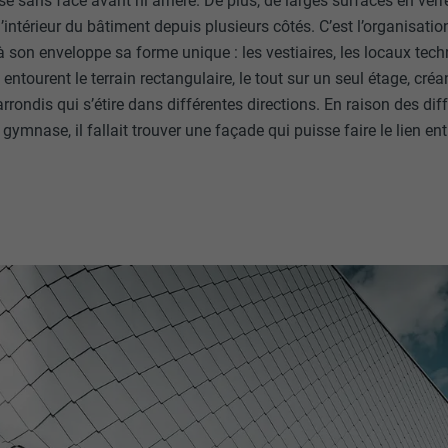
 sans face avant ni arrière. De plus, de larges surfaces en ver
ou non.
l’intérieur du bâtiment depuis plusieurs côtés. C’est l’organisatio
_gid
son enveloppe sa forme unique : les vestiaires, les locaux tech
ntourent le terrain rectangulaire, le tout sur un seul étage, cré
lang
UR
Google Universal Analytics
rrondis qui s’étire dans différentes directions. En raison des di
le gymnase, il fallait trouver une façade qui puisse faire le lien en
UR
ads.linkedin.com
1 jour
Session
Enregistre un identifiant unique utilisé pour générer des don
statistiques sur la manière dont l'utilisateur utilise le site Inte
Enregistre la langue choisie par l'utilisateur pour un site Inter
_gaexp
lang
UR
Google Optimize
UR
LinkedIn
90 jours
Session
Est placé afin de tester si le navigateur autorise l'utilisation 
Utilisé par LinkedIn lorsqu'un site Internet contient une fenêt
contient aucun élément d'identification.
nous » intégrée.