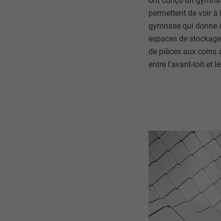
ont conçu un gymnase
permettent de voir à 
NOM
gymnase qui donne à 
espaces de stockage e
NOM
FOURNISSE
de pièces aux coins a
entre l’avant-toit et 
FOURNISSE
EXPIRATION
EXPIRATION
UTILITÉ
UTILITÉ
NOM
NOM
FOURNISSE
FOURNISSE
EXPIRATION
EXPIRATION
UTILITÉ
UTILITÉ