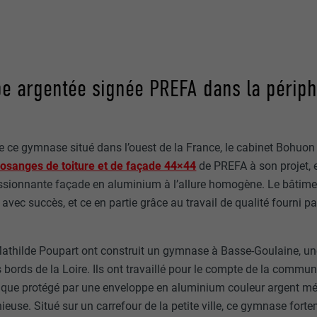
e argentée signée PREFA dans la périph
e ce gymnase situé dans l’ouest de la France, le cabinet Bohuon 
losanges de toiture et de façade 44×44
de PREFA à son projet, et
ssionnante façade en aluminium à l’allure homogène. Le bâtimen
 avec succès, et ce en partie grâce au travail de qualité fourni pa
thilde Poupart ont construit un gymnase à Basse-Goulaine, une 
s bords de la Loire. Ils ont travaillé pour le compte de la commun
ique protégé par une enveloppe en aluminium couleur argent méta
use. Situé sur un carrefour de la petite ville, ce gymnase fortem