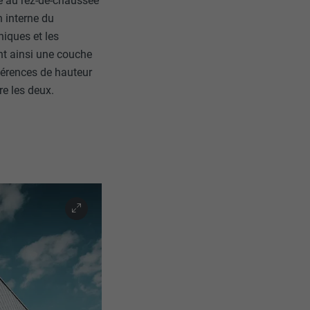
re au rez-de-chaussée
n interne du
niques et les
ant ainsi une couche
fférences de hauteur
tre les deux.
nées
rnet.
net.
de cookies. Ne
re « Suivez-