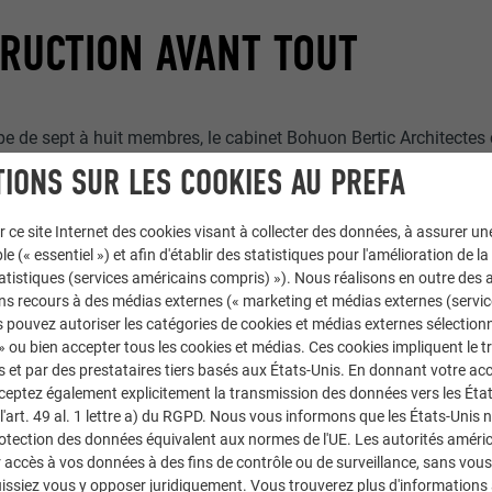
RUCTION AVANT TOUT
 de sept à huit membres, le cabinet Bohuon Bertic Architectes 
nts résidentiels ou sportifs, et recherche constamment de nouve
IONS SUR LES COOKIES AU PREFA
pologies qui ne cessent de l’intéresser. « Nous considérons l’a
quel on peut s’exercer quotidiennement pour toujours évoluer. C’
r ce site Internet des cookies visant à collecter des données, à assurer u
tre de notre pratique », expliquent les architectes. La façade reco
le (« essentiel ») et afin d'établir des statistiques pour l'amélioration de la
statistiques (services américains compris) »). Nous réalisons en outre des a
 et l'avant-toit de ce gymnase du Pays nantais est posée telle un v
ns recours à des médias externes (« marketing et médias externes (servi
d’architectes pour les formes originales et le monochrome, ainsi
 pouvez autoriser les catégories de cookies et médias externes sélection
délicat et épuré.
 » ou bien accepter tous les cookies et médias. Ces cookies impliquent le 
et par des prestataires tiers basés aux États-Unis. En donnant votre acc
cceptez également explicitement la transmission des données vers les Éta
art. 49 al. 1 lettre a) du RGPD. Nous vous informons que les États-Unis 
rotection des données équivalent aux normes de l'UE. Les autorités améri
accès à vos données à des fins de contrôle ou de surveillance, sans vous
issiez vous y opposer juridiquement. Vous trouverez plus d'informations 