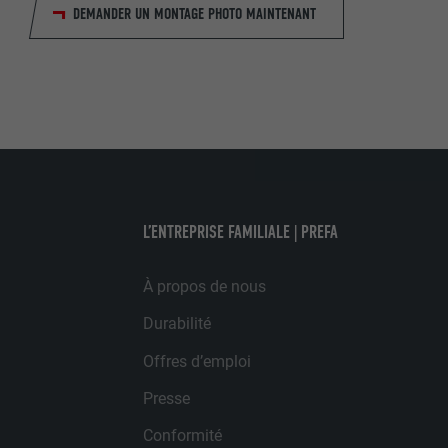
DEMANDER UN MONTAGE PHOTO MAINTENANT
NOM
STATISTIQUES 
FOURNISSE
Les cookies « S
Internet est uti
EXPIRATION
Internet.
NOM
UTILITÉ
L’ENTREPRISE FAMILIALE | PREFA
MARKETING ET 
FOURNISSE
Les cookies « M
annonceurs (pres
EXPIRATION
À propos de nous
visiteurs à tra
NOM
plateformes vid
Durabilité
UTILITÉ
FOURNISSE
Offres d’emploi
NOM
EXPIRATION
Presse
FOURNISSE
NOM
Conformité