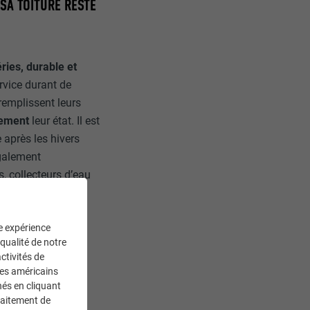
 SA TOITURE RESTE
ries, durable et
rvice durant de
remplissent leurs
rement
leur état. Il est
e après les hivers
également
, collecteurs d’eau
ne expérience
 qualité de notre
ctivités de
ces américains
nés en cliquant
traitement de