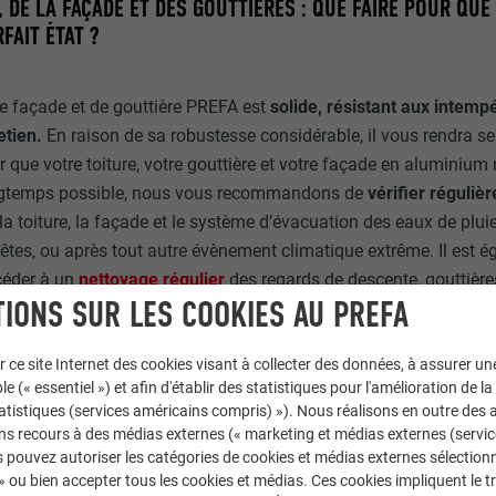
, DE LA FAÇADE ET DES GOUTTIÈRES : QUE FAIRE POUR QUE
FAIT ÉTAT ?
de façade et de gouttière PREFA est
solide, résistant aux intempé
etien.
En raison de sa robustesse considérable, il vous rendra se
 que votre toiture, votre gouttière et votre façade en aluminium 
ongtemps possible, nous vous recommandons de
vérifier réguliè
 la toiture, la façade et le système d’évacuation des eaux de plui
pêtes, ou après tout autre évènement climatique extrême. Il est 
éder à un
nettoyage régulier
des regards de descente, gouttières
IONS SUR LES COOKIES AU PREFA
r ce site Internet des cookies visant à collecter des données, à assurer u
le (« essentiel ») et afin d'établir des statistiques pour l'amélioration de la
statistiques (services américains compris) »). Nous réalisons en outre des a
ns recours à des médias externes (« marketing et médias externes (servi
 pouvez autoriser les catégories de cookies et médias externes sélection
 » ou bien accepter tous les cookies et médias. Ces cookies impliquent le 