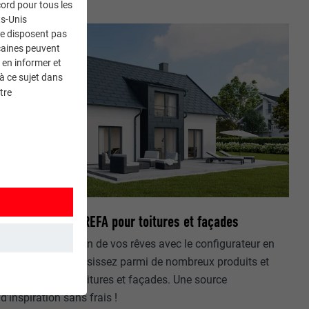
ord pour tous les
ts-Unis
ne disposent pas
caines peuvent
 en informer et
à ce sujet dans
tre
Configurateur PREFA pour toitures et façades
Agencez la maison de vos rêves avec le configurateur en
ligne PREFA. Choisissez parmi de nombreux produits et
coloris pour les toitures et façades. Une source
et. Ils
d’inspiration sans frais !