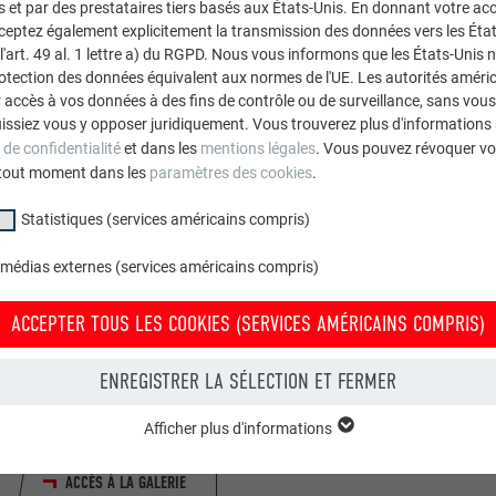
et par des prestataires tiers basés aux États-Unis. En donnant votre acc
cceptez également explicitement la transmission des données vers les Éta
art. 49 al. 1 lettre a) du RGPD. Nous vous informons que les États-Unis 
rotection des données équivalent aux normes de l'UE. Les autorités améri
accès à vos données à des fins de contrôle ou de surveillance, sans vous
issiez vous y opposer juridiquement. Vous trouverez plus d'informations 
 de confidentialité
et dans les
mentions légales
. Vous pouvez révoquer vo
tout moment dans les
paramètres des cookies
.
Statistiques (services américains compris)
 médias externes (services américains compris)
ACCEPTER TOUS LES COOKIES (SERVICES AMÉRICAINS COMPRIS)
Parcourez la galerie
ENREGISTRER LA SÉLECTION ET FERMER
De nombreux bâtiments intéressants dotés de toitures et
façades PREFA vous attendent. Laissez-vous inspirer.
Afficher plus d'informations
groupe « Essentiels » sont nécessaires aux fonctions de base du site Intern
ACCÈS À LA GALERIE
e le site Internet fonctionne correctement.