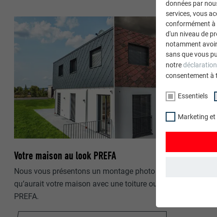
données par nous 
services, vous a
conformément à l'
d'un niveau de p
notamment avoir 
sans que vous pu
notre
déclaration
consentement à 
Essentiels
Marketing et
Votre maison au look PREFA
Nous vous présentons un montage photo de l’aspect
qu’aurait votre maison avec une toiture ou une façade
ESSENTIELS
PREFA.
Les cookies du 
garantissent qu