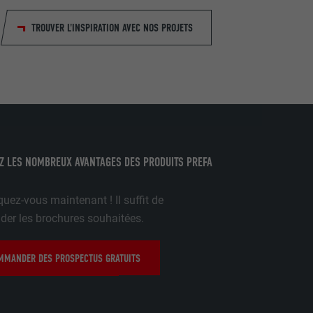
TROUVER L'INSPIRATION AVEC NOS PROJETS
mment le site
r sur le site
e les
age qui
ichées
Z LES NOMBREUX AVANTAGES DES PRODUITS PREFA
par les
pour cela les
uez-vous maintenant ! Il suffit de
tenus des
r les brochures souhaitées.
nées
rnet.
MANDER DES PROSPECTUS GRATUITS
gère le