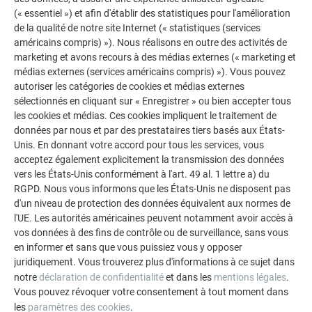
(« essentiel ») et afin d'établir des statistiques pour l'amélioration
de la qualité de notre site Internet (« statistiques (services
américains compris) »). Nous réalisons en outre des activités de
marketing et avons recours à des médias externes (« marketing et
médias externes (services américains compris) »). Vous pouvez
autoriser les catégories de cookies et médias externes
sélectionnés en cliquant sur « Enregistrer » ou bien accepter tous
les cookies et médias. Ces cookies impliquent le traitement de
FRAISAGE DE RAINURES EN V
données par nous et par des prestataires tiers basés aux États-
Unis. En donnant votre accord pour tous les services, vous
Cette vidéo montre le fraisage en V et le pliage des
acceptez également explicitement la transmission des données
vers les États-Unis conformément à l'art. 49 al. 1 lettre a) du
panneaux composites en aluminium PREFABOND avec âme
RGPD. Nous vous informons que les États-Unis ne disposent pas
FR et A2.
d'un niveau de protection des données équivalent aux normes de
l'UE. Les autorités américaines peuvent notamment avoir accès à
vos données à des fins de contrôle ou de surveillance, sans vous
en informer et sans que vous puissiez vous y opposer
VERS LE PRODUIT
juridiquement. Vous trouverez plus d'informations à ce sujet dans
notre
déclaration de confidentialité
et dans les
mentions légales
.
Vous pouvez révoquer votre consentement à tout moment dans
les
paramètres des cookies
.