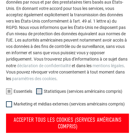
La galerie de références PREFA démontre la
données par nous et par des prestataires tiers basés aux États-
Unis. En donnant votre accord pour tous les services, vous
polyvalence de l’aluminium. Découvrez d’autres projets
acceptez également explicitement la transmission des données
impressionnants avec les solutions en aluminium
vers les États-Unis conformément à l'art. 49 al. 1 lettre a) du
durables de PREFA pour toitures, systèmes solaires et
RGPD. Nous vous informons que les États-Unis ne disposent pas
façades.
d'un niveau de protection des données équivalent aux normes de
l'UE. Les autorités américaines peuvent notamment avoir accès à
vos données à des fins de contrôle ou de surveillance, sans vous
VOIR DAVANTAGE DE RÉFÉRENCES
en informer et sans que vous puissiez vous y opposer
juridiquement. Vous trouverez plus d'informations à ce sujet dans
notre
déclaration de confidentialité
et dans les
mentions légales
.
Vous pouvez révoquer votre consentement à tout moment dans
les
paramètres des cookies
.
Essentiels
Statistiques (services américains compris)
Marketing et médias externes (services américains compris)
ACCEPTER TOUS LES COOKIES (SERVICES AMÉRICAINS
COMPRIS)