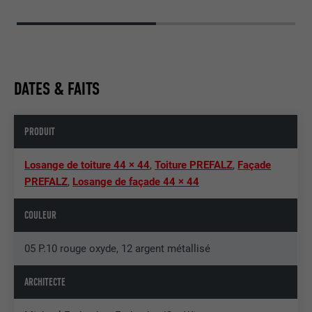
DATES & FAITS
PRODUIT
Losange de toiture 44 × 44
,
Toiture PREFALZ
,
Façade
PREFALZ
,
Losange de façade 44 × 44
COULEUR
05 P.10 rouge oxyde, 12 argent métallisé
ARCHITECTE