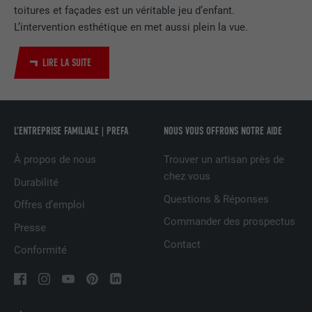
toitures et façades est un véritable jeu d’enfant.
Utilisé par le service de réseau social
L’intervention esthétique en met aussi plein la vue.
UTILITÉ
LinkedIn pour suivre l'utilisation de
services intégrés
LIRE LA SUITE
NOM
UserMatchHistory
L’ENTREPRISE FAMILIALE | PREFA
NOUS VOUS OFFRONS NOTRE AIDE
FOURNISSEUR
LinkedIn
À propos de nous
Trouver un artisan près de
EXPIRATION
29 jours
chez vous
Durabilité
Est utilisé pour suivre l'utilisateur sur
Questions & Réponses
Offres d’emploi
plusieurs sites Internet afin d'afficher de
UTILITÉ
Commander des prospectus
la publicité adaptée aux préférences de
Presse
l'utilisateur.
Contact
Conformité
NOM
lidc