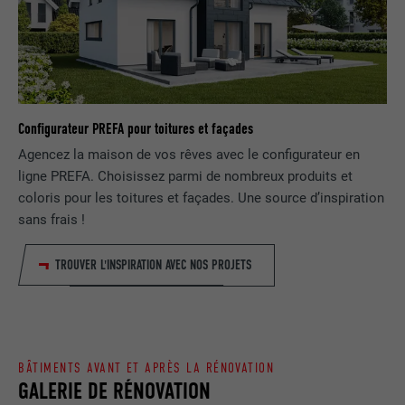
SafeSearch doit être activé ou non.
EXPIRATION
1 jour
NOM
lang
Enregistre un identifiant unique utilisé
pour générer des données statistiques
FOURNISSEUR
ads.linkedin.com
UTILITÉ
sur la manière dont l'utilisateur utilise le
Configurateur PREFA pour toitures et façades
site Internet.
EXPIRATION
Session
Agencez la maison de vos rêves avec le configurateur en
ligne PREFA. Choisissez parmi de nombreux produits et
Enregistre la langue choisie par
coloris pour les toitures et façades. Une source d’inspiration
UTILITÉ
NOM
_gaexp
l'utilisateur pour un site Internet.
sans frais !
FOURNISSEUR
Google Optimize
TROUVER L'INSPIRATION AVEC NOS PROJETS
NOM
lang
EXPIRATION
90 jours
FOURNISSEUR
LinkedIn
Est placé afin de tester si le navigateur
UTILITÉ
autorise l'utilisation de cookies. Ne
EXPIRATION
Session
contient aucun élément d'identification.
BÂTIMENTS AVANT ET APRÈS LA RÉNOVATION
GALERIE DE RÉNOVATION
Utilisé par LinkedIn lorsqu'un site