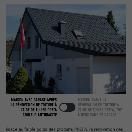
UTILITÉ
Internet contient une fenêtre « Suivez-
nous » intégrée.
NOM
bcookie
FOURNISSEUR
LinkedIn
EXPIRATION
2 ans
Utilisé par le service de réseau social
UTILITÉ
LinkedIn pour suivre l'utilisation de
services intégrés.
MAISON AVEC GARAGE APRÈS
MAISON AVANT LA
NOM
bscookie
LA RÉNOVATION DE TOITURE À
RÉNOVATION DE TOITURE À
L’AIDE DE TUILES PREFA
L’AIDE DE TUILES PREFA, TOIT
COULEUR ANTHRACITE
À DEUX PANS ET GARAGE
FOURNISSEUR
LinkedIn
EXPIRATION
2 ans
Grâce au faible poids des produits PREFA, la rénovation des