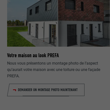
NOM
NOM
FOURNISSE
FOURNISSE
EXPIRATION
EXPIRATION
UTILITÉ
Votre maison au look PREFA
UTILITÉ
Nous vous présentons un montage photo de l’aspect
NOM
qu’aurait votre maison avec une toiture ou une façade
NOM
PREFA.
FOURNISSE
FOURNISSE
EXPIRATION
DEMANDER UN MONTAGE PHOTO MAINTENANT
EXPIRATION
UTILITÉ
UTILITÉ