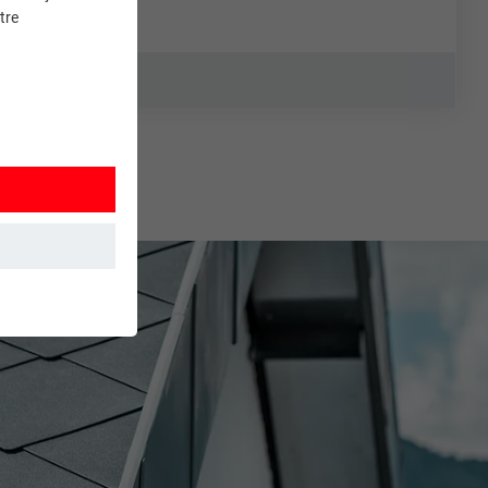
tre
et. Ils
mment le site