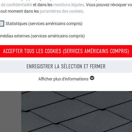
 de confidentialité
et dans les
mentions légales
. Vous pouvez révoquer vo
s publics & autres installations
tout moment dans les
paramètres des cookies
.
Statistiques (services américains compris)
 médias externes (services américains compris)
ACCEPTER TOUS LES COOKIES (SERVICES AMÉRICAINS COMPRIS)
ENREGISTRER LA SÉLECTION ET FERMER
Afficher plus d'informations
groupe « Essentiels » sont nécessaires aux fonctions de base du site Intern
e le site Internet fonctionne correctement.
Afficher les informations relatives aux cookies
PHPSESSID
(SERVICES AMÉRICAINS COMPRIS)
UR
PHP
tatistiques (services américains compris) » nous aident à comprendre co