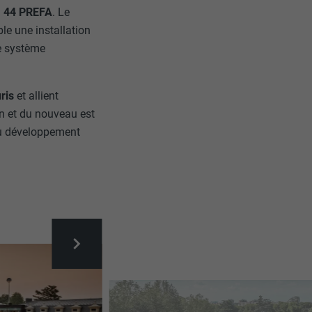
 × 44 PREFA
. Le
le une installation
e système
uris
et allient
en et du nouveau est
du développement