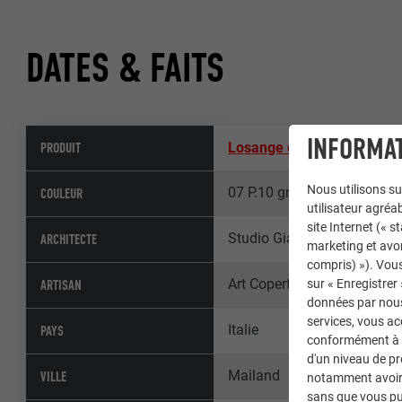
DATES & FAITS
INFORMAT
PRODUIT
Losange de toiture 44 × 44
Nous utilisons su
07 P.10 gris souris
COULEUR
utilisateur agréab
site Internet (« 
Studio Giancarlo Marzorati, 
ARCHITECTE
marketing et avo
compris) »). Vous
Art Coperture S.r.l. – Artu
sur « Enregistrer
ARTISAN
données par nous 
services, vous a
Italie
PAYS
conformément à l'
d'un niveau de p
Mailand
VILLE
notamment avoir 
sans que vous pu