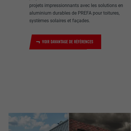
Internet est uti
EXPIRATION
projets impressionnants avec les solutions en
Internet.
aluminium durables de PREFA pour toitures,
NOM
systèmes solaires et façades.
UTILITÉ
MARKETING ET 
FOURNISSE
Les cookies « M
VOIR DAVANTAGE DE RÉFÉRENCES
annonceurs (pres
EXPIRATION
visiteurs à tra
NOM
plateformes vid
UTILITÉ
FOURNISSE
NOM
EXPIRATION
FOURNISSE
NOM
EXPIRATION
FOURNISSE
UTILITÉ
EXPIRATION
UTILITÉ
UTILITÉ