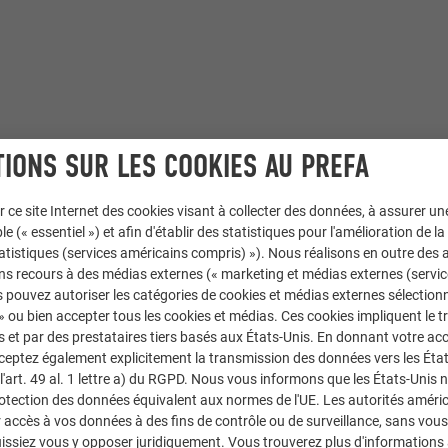
IONS SUR LES COOKIES AU PREFA
,
Toiture PREFALZ
r ce site Internet des cookies visant à collecter des données, à assurer u
le (« essentiel ») et afin d'établir des statistiques pour l'amélioration de la
statistiques (services américains compris) »). Nous réalisons en outre des a
J+S SpA, Progettisti Associati Tecnarc s.r.l.
ns recours à des médias externes (« marketing et médias externes (servi
 pouvez autoriser les catégories de cookies et médias externes sélection
r Cekrezi, GMP – Mauro Galavotti & C.S.N.C
 » ou bien accepter tous les cookies et médias. Ces cookies impliquent le 
et par des prestataires tiers basés aux États-Unis. En donnant votre acc
cceptez également explicitement la transmission des données vers les Éta
art. 49 al. 1 lettre a) du RGPD. Nous vous informons que les États-Unis 
rotection des données équivalent aux normes de l'UE. Les autorités améri
accès à vos données à des fins de contrôle ou de surveillance, sans vous
issiez vous y opposer juridiquement. Vous trouverez plus d'informations 