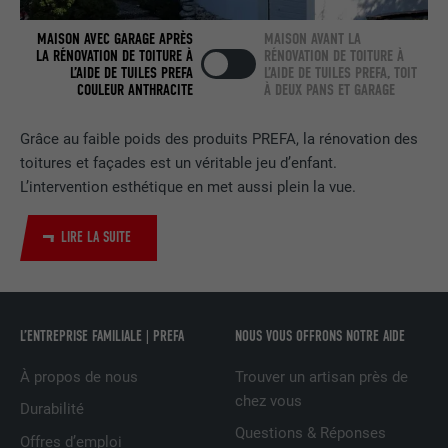
FOURNISSEUR
LinkedIn
MAISON AVEC GARAGE APRÈS
MAISON AVANT LA
LA RÉNOVATION DE TOITURE À
RÉNOVATION DE TOITURE À
EXPIRATION
2 ans
L’AIDE DE TUILES PREFA
L’AIDE DE TUILES PREFA, TOIT
COULEUR ANTHRACITE
À DEUX PANS ET GARAGE
Utilisé par le service de réseau social
UTILITÉ
LinkedIn pour suivre l'utilisation de
Grâce au faible poids des produits PREFA, la rénovation des
services intégrés
toitures et façades est un véritable jeu d’enfant.
L’intervention esthétique en met aussi plein la vue.
NOM
UserMatchHistory
LIRE LA SUITE
FOURNISSEUR
LinkedIn
EXPIRATION
29 jours
L’ENTREPRISE FAMILIALE | PREFA
NOUS VOUS OFFRONS NOTRE AIDE
Est utilisé pour suivre l'utilisateur sur
plusieurs sites Internet afin d'afficher de
À propos de nous
Trouver un artisan près de
UTILITÉ
la publicité adaptée aux préférences de
chez vous
Durabilité
l'utilisateur.
Questions & Réponses
Offres d’emploi