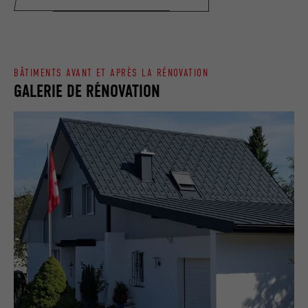
UTILITÉ
autorise l'utilisation de cookies. Ne
EXPIRATION
Session
contient aucun élément d'identification.
Utilisé par LinkedIn lorsqu'un site
UTILITÉ
Internet contient une fenêtre « Suivez-
nous » intégrée.
BÂTIMENTS AVANT ET APRÈS LA RÉNOVATION
GALERIE DE RÉNOVATION
NOM
bcookie
FOURNISSEUR
LinkedIn
EXPIRATION
2 ans
Utilisé par le service de réseau social
UTILITÉ
LinkedIn pour suivre l'utilisation de
services intégrés.
NOM
bscookie