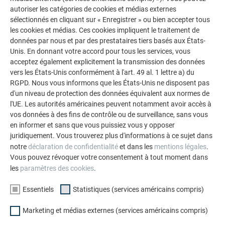
autoriser les catégories de cookies et médias externes
sélectionnés en cliquant sur « Enregistrer » ou bien accepter tous
les cookies et médias. Ces cookies impliquent le traitement de
données par nous et par des prestataires tiers basés aux États-
AUTRES BÂTIMENTS
Unis. En donnant votre accord pour tous les services, vous
LAISSEZ-VOUS INSPIRER
acceptez également explicitement la transmission des données
vers les États-Unis conformément à l'art. 49 al. 1 lettre a) du
La galerie de références PREFA démontre la
RGPD. Nous vous informons que les États-Unis ne disposent pas
polyvalence de l’aluminium. Découvrez d’autres projets
d'un niveau de protection des données équivalent aux normes de
impressionnants avec les solutions en aluminium
l'UE. Les autorités américaines peuvent notamment avoir accès à
durables de PREFA pour toitures, systèmes solaires et
vos données à des fins de contrôle ou de surveillance, sans vous
en informer et sans que vous puissiez vous y opposer
façades.
juridiquement. Vous trouverez plus d'informations à ce sujet dans
notre
déclaration de confidentialité
et dans les
mentions légales
.
Vous pouvez révoquer votre consentement à tout moment dans
VOIR DAVANTAGE DE RÉFÉRENCES
les
paramètres des cookies
.
Essentiels
Statistiques (services américains compris)
Marketing et médias externes (services américains compris)