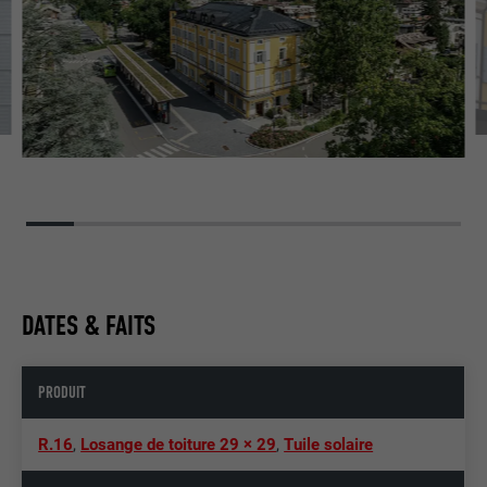
DATES & FAITS
PRODUIT
R.16
,
Losange de toiture 29 × 29
,
Tuile solaire