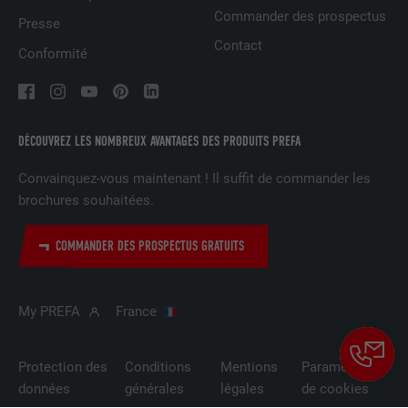
Commander des prospectus
Presse
NOM
lidc
Contact
Conformité
FOURNISSEUR
LinkedIn
EXPIRATION
1 jour
DÉCOUVREZ LES NOMBREUX AVANTAGES DES PRODUITS PREFA
Utilisé par le service de réseau social
UTILITÉ
LinkedIn pour suivre l'utilisation de
Convainquez-vous maintenant ! Il suffit de commander les
services intégrés
brochures souhaitées.
COMMANDER DES PROSPECTUS GRATUITS
NOM
lissc
FOURNISSEUR
LinkedIn
My PREFA
France
EXPIRATION
1 an
Protection des
Conditions
Mentions
Paramètres
Est utilisé pour garantir que le même
données
générales
légales
de cookies
UTILITÉ
attribut SameSite est disponible pour