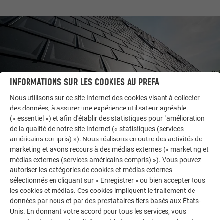
INFORMATIONS SUR LES COOKIES AU PREFA
Nous utilisons sur ce site Internet des cookies visant à collecter
des données, à assurer une expérience utilisateur agréable
(« essentiel ») et afin d'établir des statistiques pour l'amélioration
de la qualité de notre site Internet (« statistiques (services
américains compris) »). Nous réalisons en outre des activités de
AUTRES BÂTIMENTS
marketing et avons recours à des médias externes (« marketing et
LAISSEZ-VOUS INSPIRER
médias externes (services américains compris) »). Vous pouvez
autoriser les catégories de cookies et médias externes
La galerie de références PREFA démontre la
sélectionnés en cliquant sur « Enregistrer » ou bien accepter tous
polyvalence de l’aluminium. Découvrez d’autres projets
les cookies et médias. Ces cookies impliquent le traitement de
données par nous et par des prestataires tiers basés aux États-
impressionnants avec les solutions en aluminium
Unis. En donnant votre accord pour tous les services, vous
durables de PREFA pour toitures, systèmes solaires et