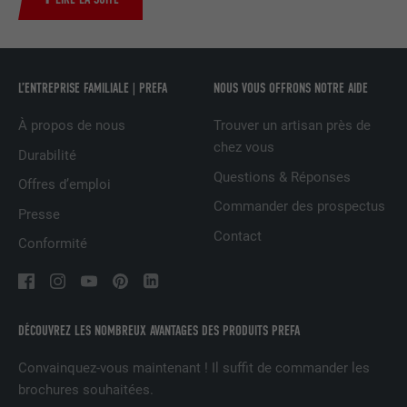
UTILITÉ
LinkedIn pour suivre l'utilisation de
services intégrés
L’ENTREPRISE FAMILIALE | PREFA
NOUS VOUS OFFRONS NOTRE AIDE
NOM
UserMatchHistory
À propos de nous
Trouver un artisan près de
FOURNISSEUR
LinkedIn
chez vous
Durabilité
EXPIRATION
29 jours
Questions & Réponses
Offres d’emploi
Commander des prospectus
Est utilisé pour suivre l'utilisateur sur
Presse
plusieurs sites Internet afin d'afficher de
Contact
UTILITÉ
Conformité
la publicité adaptée aux préférences de
l'utilisateur.
DÉCOUVREZ LES NOMBREUX AVANTAGES DES PRODUITS PREFA
NOM
lidc
Convainquez-vous maintenant ! Il suffit de commander les
FOURNISSEUR
LinkedIn
brochures souhaitées.