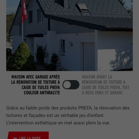
NOM
bcookie
FOURNISSEUR
LinkedIn
EXPIRATION
2 ans
Utilisé par le service de réseau social
UTILITÉ
LinkedIn pour suivre l'utilisation de
services intégrés.
MAISON AVEC GARAGE APRÈS
MAISON AVANT LA
LA RÉNOVATION DE TOITURE À
RÉNOVATION DE TOITURE À
L’AIDE DE TUILES PREFA
L’AIDE DE TUILES PREFA, TOIT
COULEUR ANTHRACITE
À DEUX PANS ET GARAGE
NOM
bscookie
FOURNISSEUR
LinkedIn
Grâce au faible poids des produits PREFA, la rénovation des
toitures et façades est un véritable jeu d’enfant.
EXPIRATION
2 ans
L’intervention esthétique en met aussi plein la vue.
Utilisé par le service de réseau social
LIRE LA SUITE