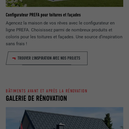
NOM
lang
Enregistre un identifiant unique utilisé
Configurateur PREFA pour toitures et façades
pour générer des données statistiques
FOURNISSEUR
ads.linkedin.com
UTILITÉ
Agencez la maison de vos rêves avec le configurateur en
sur la manière dont l'utilisateur utilise le
ligne PREFA. Choisissez parmi de nombreux produits et
site Internet.
EXPIRATION
Session
coloris pour les toitures et façades. Une source d’inspiration
sans frais !
Enregistre la langue choisie par
UTILITÉ
NOM
_gaexp
l'utilisateur pour un site Internet.
TROUVER L'INSPIRATION AVEC NOS PROJETS
FOURNISSEUR
Google Optimize
NOM
lang
EXPIRATION
90 jours
FOURNISSEUR
LinkedIn
Est placé afin de tester si le navigateur
BÂTIMENTS AVANT ET APRÈS LA RÉNOVATION
UTILITÉ
autorise l'utilisation de cookies. Ne
GALERIE DE RÉNOVATION
EXPIRATION
Session
contient aucun élément d'identification.
Utilisé par LinkedIn lorsqu'un site
UTILITÉ
Internet contient une fenêtre « Suivez-
nous » intégrée.