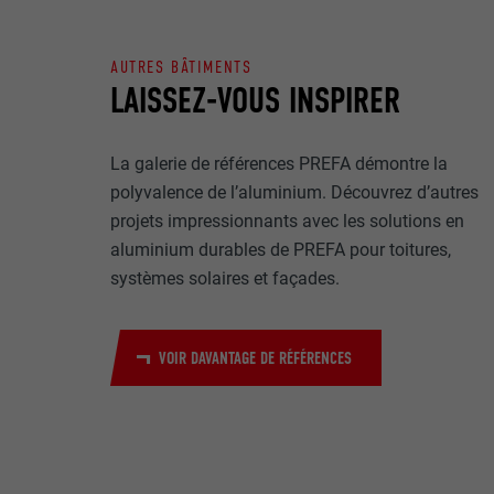
Internet est uti
EXPIRATION
Internet.
AUTRES BÂTIMENTS
NOM
LAISSEZ-VOUS INSPIRER
UTILITÉ
MARKETING ET 
FOURNISSE
Les cookies « M
La galerie de références PREFA démontre la
annonceurs (pres
EXPIRATION
polyvalence de l’aluminium. Découvrez d’autres
visiteurs à tra
NOM
plateformes vid
projets impressionnants avec les solutions en
UTILITÉ
aluminium durables de PREFA pour toitures,
FOURNISSE
NOM
systèmes solaires et façades.
EXPIRATION
FOURNISSE
NOM
VOIR DAVANTAGE DE RÉFÉRENCES
EXPIRATION
FOURNISSE
UTILITÉ
EXPIRATION
UTILITÉ
UTILITÉ