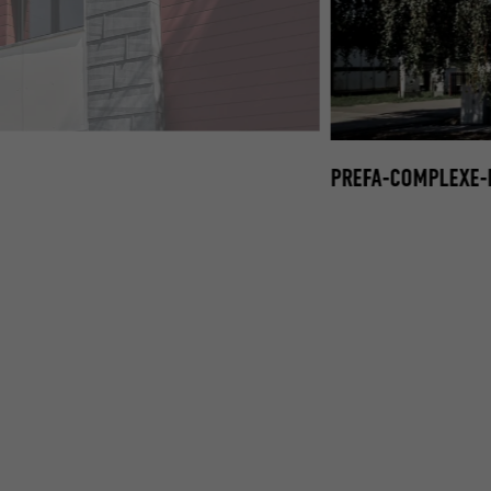
IGN-DE-FAÇADE-SIDING-FX12-01.JPG
PREFA-COMPLEXE-D