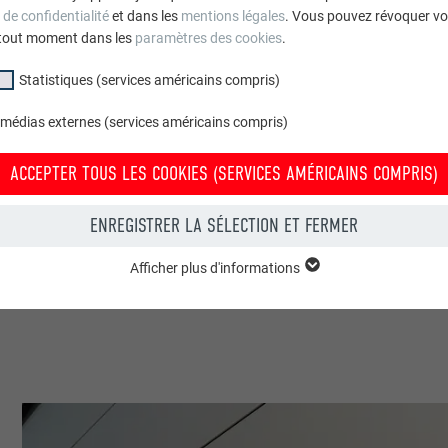
 de confidentialité
et dans les
mentions légales
. Vous pouvez révoquer vo
tout moment dans les
paramètres des cookies
.
Statistiques (services américains compris)
 médias externes (services américains compris)
ACCEPTER TOUS LES COOKIES (SERVICES AMÉRICAINS COMPRIS)
ENREGISTRER LA SÉLECTION ET FERMER
Afficher plus d'informations
groupe « Essentiels » sont nécessaires aux fonctions de base du site Intern
e le site Internet fonctionne correctement.
Afficher les informations relatives aux cookies
PHPSESSID
(SERVICES AMÉRICAINS COMPRIS)
UR
PHP
tatistiques (services américains compris) » nous aident à comprendre co