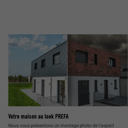
NOM
NOM
FOURNISSE
FOURNISSE
EXPIRATION
EXPIRATION
UTILITÉ
UTILITÉ
NOM
NOM
FOURNISSE
FOURNISSE
EXPIRATION
EXPIRATION
Votre maison au look PREFA
UTILITÉ
UTILITÉ
Nous vous présentons un montage photo de l’aspect