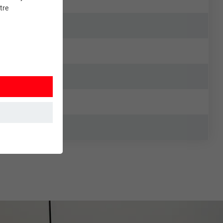
tre
et. Ils
mment le site