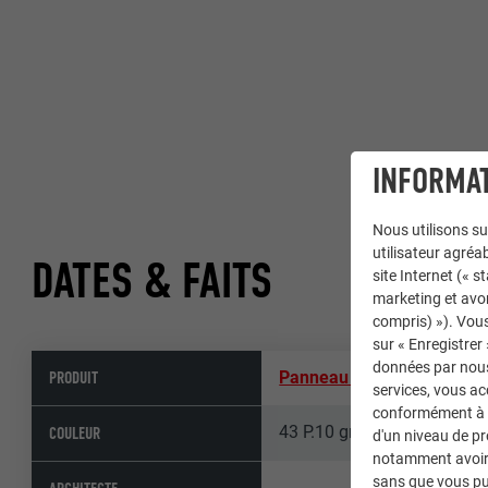
INFORMAT
Nous utilisons su
utilisateur agréab
DATES & FAITS
site Internet (« 
marketing et avo
compris) »). Vous
sur « Enregistrer
données par nous 
PRODUIT
Panneau composite en al
services, vous a
conformément à l'
43 P.10 gris pierre
COULEUR
d'un niveau de p
notamment avoir 
sans que vous pu
-