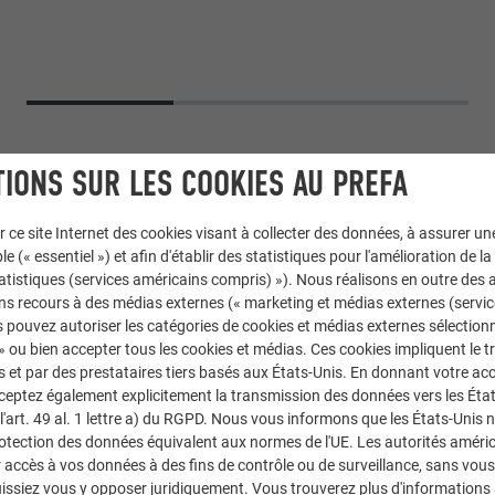
IONS SUR LES COOKIES AU PREFA
r ce site Internet des cookies visant à collecter des données, à assurer u
le (« essentiel ») et afin d'établir des statistiques pour l'amélioration de la
statistiques (services américains compris) »). Nous réalisons en outre des a
ns recours à des médias externes (« marketing et médias externes (servi
 pouvez autoriser les catégories de cookies et médias externes sélection
 » ou bien accepter tous les cookies et médias. Ces cookies impliquent le 
et par des prestataires tiers basés aux États-Unis. En donnant votre acc
uminium
,
Panneau de façade FX.12
,
Siding
cceptez également explicitement la transmission des données vers les Éta
art. 49 al. 1 lettre a) du RGPD. Nous vous informons que les États-Unis 
rotection des données équivalent aux normes de l'UE. Les autorités améri
accès à vos données à des fins de contrôle ou de surveillance, sans vous
issiez vous y opposer juridiquement. Vous trouverez plus d'informations 