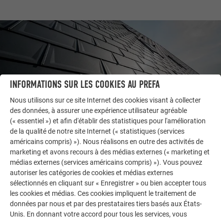
INFORMATIONS SUR LES COOKIES AU PREFA
Nous utilisons sur ce site Internet des cookies visant à collecter
des données, à assurer une expérience utilisateur agréable
(« essentiel ») et afin d'établir des statistiques pour l'amélioration
de la qualité de notre site Internet (« statistiques (services
américains compris) »). Nous réalisons en outre des activités de
AUTRES BÂTIMENTS
marketing et avons recours à des médias externes (« marketing et
LAISSEZ-VOUS INSPIRER
médias externes (services américains compris) »). Vous pouvez
autoriser les catégories de cookies et médias externes
La galerie de références PREFA démontre la
sélectionnés en cliquant sur « Enregistrer » ou bien accepter tous
les cookies et médias. Ces cookies impliquent le traitement de
polyvalence de l’aluminium. Découvrez d’autres projets
données par nous et par des prestataires tiers basés aux États-
impressionnants avec les solutions en aluminium
Unis. En donnant votre accord pour tous les services, vous
durables de PREFA pour toitures, systèmes solaires et