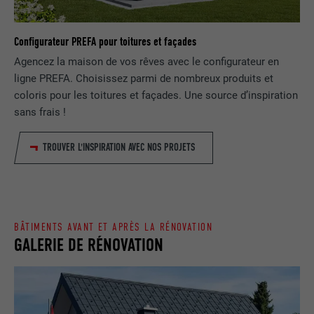
EXPIRATION
1 jour
NOM
lang
Enregistre un identifiant unique utilisé
Configurateur PREFA pour toitures et façades
pour générer des données statistiques
FOURNISSEUR
ads.linkedin.com
UTILITÉ
Agencez la maison de vos rêves avec le configurateur en
sur la manière dont l'utilisateur utilise le
ligne PREFA. Choisissez parmi de nombreux produits et
site Internet.
EXPIRATION
Session
coloris pour les toitures et façades. Une source d’inspiration
sans frais !
Enregistre la langue choisie par
UTILITÉ
NOM
_gaexp
l'utilisateur pour un site Internet.
TROUVER L'INSPIRATION AVEC NOS PROJETS
FOURNISSEUR
Google Optimize
NOM
lang
EXPIRATION
90 jours
FOURNISSEUR
LinkedIn
Est placé afin de tester si le navigateur
BÂTIMENTS AVANT ET APRÈS LA RÉNOVATION
UTILITÉ
autorise l'utilisation de cookies. Ne
GALERIE DE RÉNOVATION
EXPIRATION
Session
contient aucun élément d'identification.
Utilisé par LinkedIn lorsqu'un site
UTILITÉ
Internet contient une fenêtre « Suivez-
nous » intégrée.