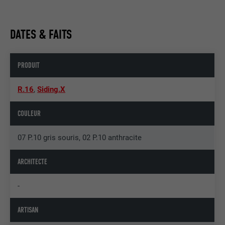
DATES & FAITS
PRODUIT
R.16
,
Siding.X
COULEUR
07 P.10 gris souris, 02 P.10 anthracite
ARCHITECTE
-
ARTISAN