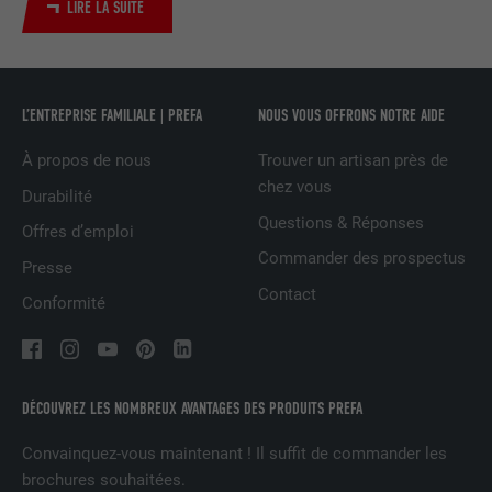
LIRE LA SUITE
UTILITÉ
LinkedIn pour suivre l'utilisation de
services intégrés
NOM
UserMatchHistory
L’ENTREPRISE FAMILIALE | PREFA
NOUS VOUS OFFRONS NOTRE AIDE
À propos de nous
Trouver un artisan près de
FOURNISSEUR
LinkedIn
chez vous
Durabilité
EXPIRATION
29 jours
Questions & Réponses
Offres d’emploi
Commander des prospectus
Est utilisé pour suivre l'utilisateur sur
Presse
plusieurs sites Internet afin d'afficher de
Contact
UTILITÉ
Conformité
la publicité adaptée aux préférences de
l'utilisateur.
NOM
lidc
DÉCOUVREZ LES NOMBREUX AVANTAGES DES PRODUITS PREFA
Convainquez-vous maintenant ! Il suffit de commander les
FOURNISSEUR
LinkedIn
brochures souhaitées.