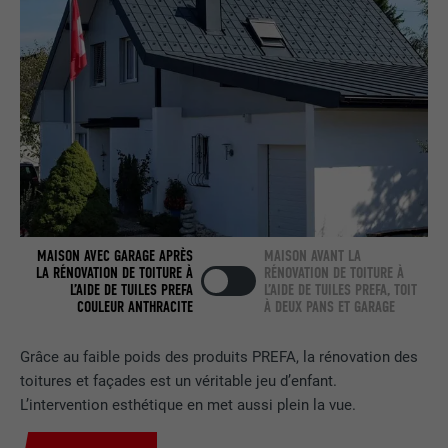
NOM
bcookie
FOURNISSEUR
LinkedIn
EXPIRATION
2 ans
Utilisé par le service de réseau social
UTILITÉ
LinkedIn pour suivre l'utilisation de
services intégrés.
MAISON AVEC GARAGE APRÈS
MAISON AVANT LA
LA RÉNOVATION DE TOITURE À
RÉNOVATION DE TOITURE À
L’AIDE DE TUILES PREFA
L’AIDE DE TUILES PREFA, TOIT
NOM
bscookie
COULEUR ANTHRACITE
À DEUX PANS ET GARAGE
FOURNISSEUR
LinkedIn
Grâce au faible poids des produits PREFA, la rénovation des
toitures et façades est un véritable jeu d’enfant.
EXPIRATION
2 ans
L’intervention esthétique en met aussi plein la vue.
Utilisé par le service de réseau social