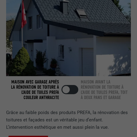
NOM
bcookie
FOURNISSEUR
LinkedIn
EXPIRATION
2 ans
Utilisé par le service de réseau social
UTILITÉ
LinkedIn pour suivre l'utilisation de
services intégrés.
MAISON AVEC GARAGE APRÈS
MAISON AVANT LA
LA RÉNOVATION DE TOITURE À
RÉNOVATION DE TOITURE À
L’AIDE DE TUILES PREFA
L’AIDE DE TUILES PREFA, TOIT
NOM
bscookie
COULEUR ANTHRACITE
À DEUX PANS ET GARAGE
FOURNISSEUR
LinkedIn
Grâce au faible poids des produits PREFA, la rénovation des
toitures et façades est un véritable jeu d’enfant.
EXPIRATION
2 ans
L’intervention esthétique en met aussi plein la vue.
Utilisé par le service de réseau social