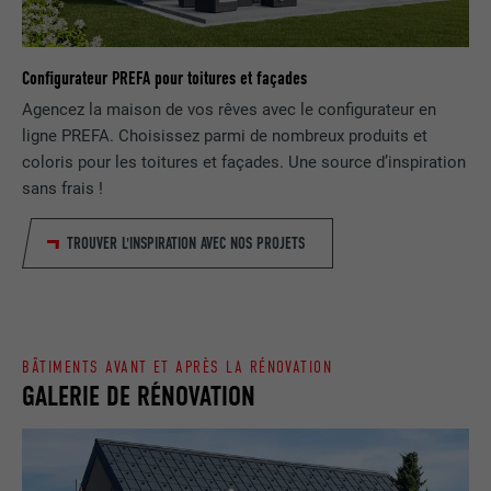
EXPIRATION
1 jour
NOM
lang
Enregistre un identifiant unique utilisé
Configurateur PREFA pour toitures et façades
pour générer des données statistiques
FOURNISSEUR
ads.linkedin.com
UTILITÉ
sur la manière dont l'utilisateur utilise le
Agencez la maison de vos rêves avec le configurateur en
site Internet.
ligne PREFA. Choisissez parmi de nombreux produits et
EXPIRATION
Session
coloris pour les toitures et façades. Une source d’inspiration
sans frais !
Enregistre la langue choisie par
UTILITÉ
NOM
_gaexp
l'utilisateur pour un site Internet.
TROUVER L'INSPIRATION AVEC NOS PROJETS
FOURNISSEUR
Google Optimize
NOM
lang
EXPIRATION
90 jours
FOURNISSEUR
LinkedIn
Est placé afin de tester si le navigateur
BÂTIMENTS AVANT ET APRÈS LA RÉNOVATION
UTILITÉ
autorise l'utilisation de cookies. Ne
EXPIRATION
Session
GALERIE DE RÉNOVATION
contient aucun élément d'identification.
Utilisé par LinkedIn lorsqu'un site
UTILITÉ
Internet contient une fenêtre « Suivez-
nous » intégrée.