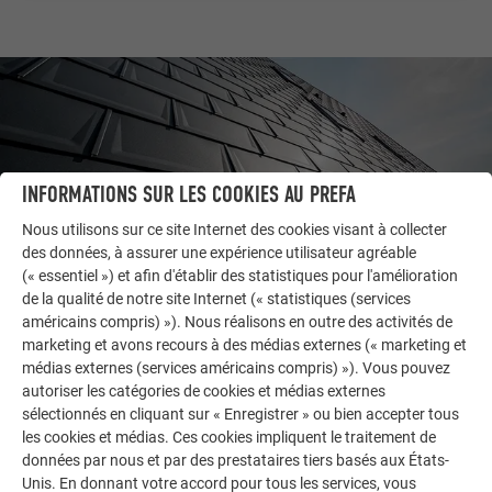
INFORMATIONS SUR LES COOKIES AU PREFA
Nous utilisons sur ce site Internet des cookies visant à collecter
des données, à assurer une expérience utilisateur agréable
(« essentiel ») et afin d'établir des statistiques pour l'amélioration
de la qualité de notre site Internet (« statistiques (services
américains compris) »). Nous réalisons en outre des activités de
AUTRES BÂTIMENTS
marketing et avons recours à des médias externes (« marketing et
LAISSEZ-VOUS INSPIRER
médias externes (services américains compris) »). Vous pouvez
autoriser les catégories de cookies et médias externes
sélectionnés en cliquant sur « Enregistrer » ou bien accepter tous
La galerie de références PREFA démontre la
les cookies et médias. Ces cookies impliquent le traitement de
polyvalence de l’aluminium. Découvrez d’autres projets
données par nous et par des prestataires tiers basés aux États-
impressionnants avec les solutions en aluminium
Unis. En donnant votre accord pour tous les services, vous