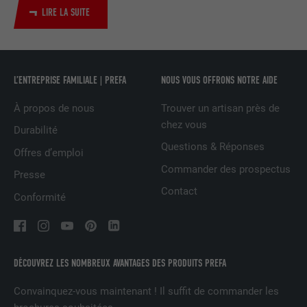
UTILITÉ
LinkedIn pour suivre l'utilisation de
LIRE LA SUITE
services intégrés
NOM
UserMatchHistory
L’ENTREPRISE FAMILIALE | PREFA
NOUS VOUS OFFRONS NOTRE AIDE
FOURNISSEUR
LinkedIn
À propos de nous
Trouver un artisan près de
chez vous
Durabilité
EXPIRATION
29 jours
Questions & Réponses
Offres d’emploi
Est utilisé pour suivre l'utilisateur sur
Commander des prospectus
Presse
plusieurs sites Internet afin d'afficher de
UTILITÉ
Contact
la publicité adaptée aux préférences de
Conformité
l'utilisateur.
NOM
lidc
DÉCOUVREZ LES NOMBREUX AVANTAGES DES PRODUITS PREFA
FOURNISSEUR
LinkedIn
Convainquez-vous maintenant ! Il suffit de commander les