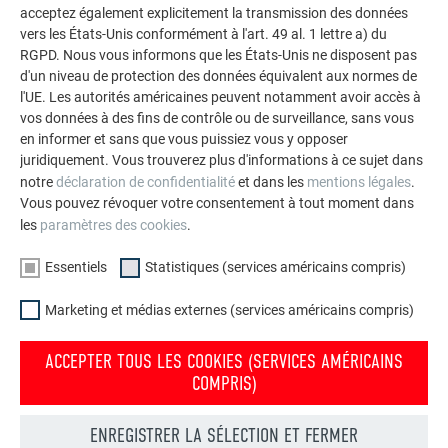
durables de PREFA pour toitures, systèmes solaires et
acceptez également explicitement la transmission des données
façades.
vers les États-Unis conformément à l'art. 49 al. 1 lettre a) du
RGPD. Nous vous informons que les États-Unis ne disposent pas
d'un niveau de protection des données équivalent aux normes de
VOIR DAVANTAGE DE RÉFÉRENCES
l'UE. Les autorités américaines peuvent notamment avoir accès à
vos données à des fins de contrôle ou de surveillance, sans vous
en informer et sans que vous puissiez vous y opposer
juridiquement. Vous trouverez plus d'informations à ce sujet dans
notre
déclaration de confidentialité
et dans les
mentions légales
.
Vous pouvez révoquer votre consentement à tout moment dans
les
paramètres des cookies
.
Essentiels
Statistiques (services américains compris)
Marketing et médias externes (services américains compris)
ACCEPTER TOUS LES COOKIES (SERVICES AMÉRICAINS
COMPRIS)
ENREGISTRER LA SÉLECTION ET FERMER