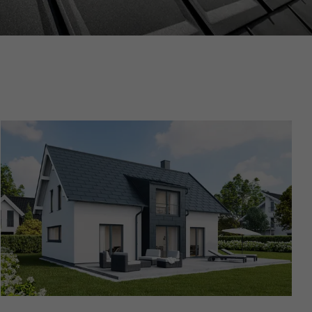
nées
rnet.
net.
de cookies. Ne
re « Suivez-