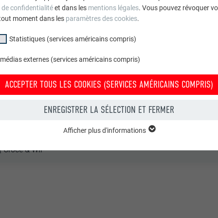
is souris, 02 P.10 anthracite
 de confidentialité
et dans les
mentions légales
. Vous pouvez révoquer vo
tout moment dans les
paramètres des cookies
.
erazzi Ivo
Statistiques (services américains compris)
io
 médias externes (services américains compris)
ACCEPTER TOUS LES COOKIES (SERVICES AMÉRICAINS COMPRIS)
ENREGISTRER LA SÉLECTION ET FERMER
ndividuelles
Afficher plus d'informations
groupe « Essentiels » sont nécessaires aux fonctions de base du site Intern
 Croce & Wir
e le site Internet fonctionne correctement.
Afficher les informations relatives aux cookies
PHPSESSID
(SERVICES AMÉRICAINS COMPRIS)
UR
PHP
tatistiques (services américains compris) » nous aident à comprendre co