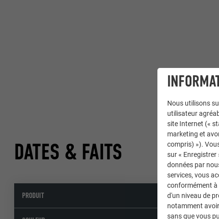
INFORMAT
Nous utilisons su
utilisateur agréab
site Internet (« 
marketing et avo
DATES & FAITS
compris) »). Vous
sur « Enregistrer
données par nous 
services, vous a
conformément à l'
PRODUIT
R.16
,
Sid
d'un niveau de p
notamment avoir 
sans que vous pu