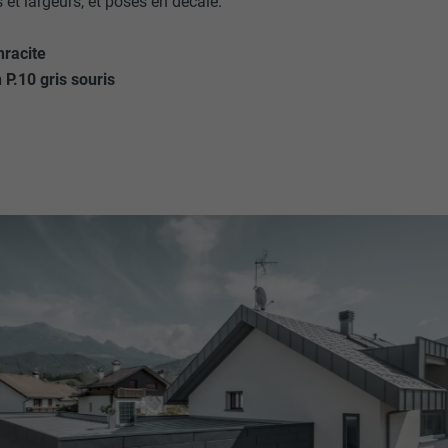
 et largeurs, et posés en décalé.
hracite
 P.10 gris souris