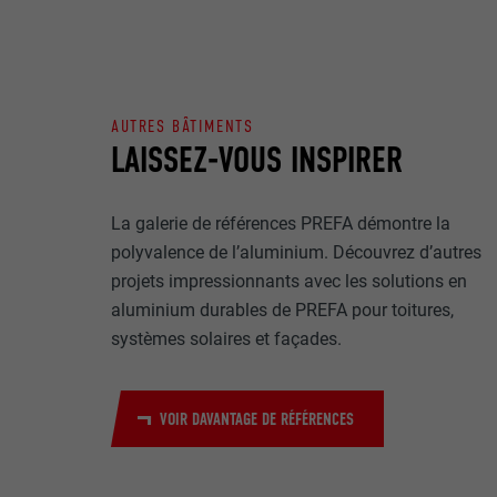
Internet est uti
EXPIRATION
Internet.
NOM
UTILITÉ
AUTRES BÂTIMENTS
MARKETING ET 
FOURNISSE
LAISSEZ-VOUS INSPIRER
Les cookies « M
annonceurs (pres
EXPIRATION
visiteurs à tra
NOM
plateformes vid
La galerie de références PREFA démontre la
UTILITÉ
polyvalence de l’aluminium. Découvrez d’autres
FOURNISSE
NOM
projets impressionnants avec les solutions en
EXPIRATION
aluminium durables de PREFA pour toitures,
FOURNISSE
NOM
systèmes solaires et façades.
EXPIRATION
FOURNISSE
UTILITÉ
VOIR DAVANTAGE DE RÉFÉRENCES
EXPIRATION
UTILITÉ
UTILITÉ