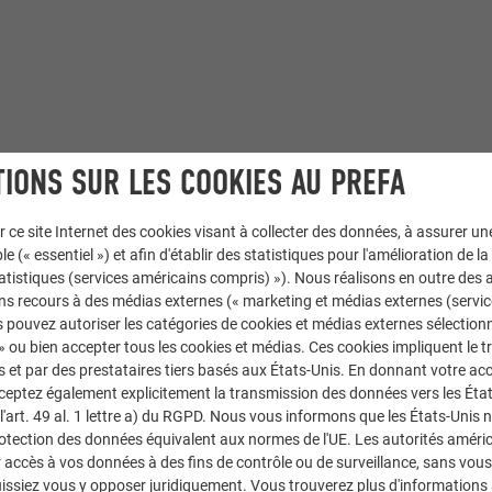
IONS SUR LES COOKIES AU PREFA
r ce site Internet des cookies visant à collecter des données, à assurer u
le (« essentiel ») et afin d'établir des statistiques pour l'amélioration de la
statistiques (services américains compris) »). Nous réalisons en outre des a
ns recours à des médias externes (« marketing et médias externes (servi
 pouvez autoriser les catégories de cookies et médias externes sélection
 » ou bien accepter tous les cookies et médias. Ces cookies impliquent le 
et par des prestataires tiers basés aux États-Unis. En donnant votre acc
cceptez également explicitement la transmission des données vers les Éta
art. 49 al. 1 lettre a) du RGPD. Nous vous informons que les États-Unis 
ing.X
rotection des données équivalent aux normes de l'UE. Les autorités améri
accès à vos données à des fins de contrôle ou de surveillance, sans vous
issiez vous y opposer juridiquement. Vous trouverez plus d'informations 