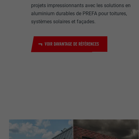
Internet est uti
EXPIRATION
projets impressionnants avec les solutions en
Internet.
aluminium durables de PREFA pour toitures,
NOM
systèmes solaires et façades.
UTILITÉ
MARKETING ET 
FOURNISSE
Les cookies « M
VOIR DAVANTAGE DE RÉFÉRENCES
annonceurs (pres
EXPIRATION
visiteurs à tra
NOM
plateformes vid
UTILITÉ
FOURNISSE
NOM
EXPIRATION
FOURNISSE
NOM
EXPIRATION
FOURNISSE
UTILITÉ
EXPIRATION
UTILITÉ
UTILITÉ