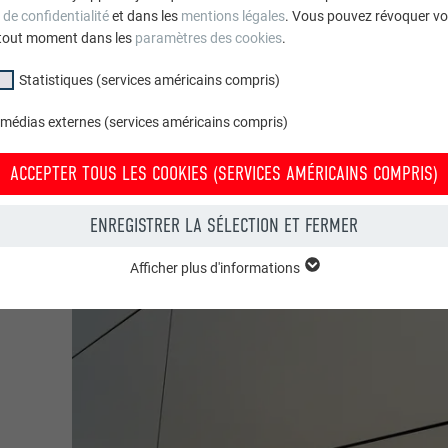
 de confidentialité
et dans les
mentions légales
. Vous pouvez révoquer vo
tout moment dans les
paramètres des cookies
.
Statistiques (services américains compris)
 médias externes (services américains compris)
ACCEPTER TOUS LES COOKIES (SERVICES AMÉRICAINS COMPRIS)
ENREGISTRER LA SÉLECTION ET FERMER
Afficher plus d'informations
groupe « Essentiels » sont nécessaires aux fonctions de base du site Intern
e le site Internet fonctionne correctement.
Afficher les informations relatives aux cookies
PHPSESSID
(SERVICES AMÉRICAINS COMPRIS)
UR
PHP
tatistiques (services américains compris) » nous aident à comprendre co