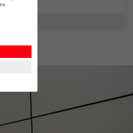
tre
et. Ils
mment le site