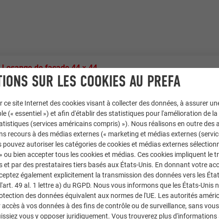
,
Losange de façade 44 × 44
IONS SUR LES COOKIES AU PREFA
 bronze, 19 P.10 gris sombre, 28 P.10 bronze Prefa
r ce site Internet des cookies visant à collecter des données, à assurer u
le (« essentiel ») et afin d'établir des statistiques pour l'amélioration de la
zabolcs Helfrich
statistiques (services américains compris) »). Nous réalisons en outre des a
ns recours à des médias externes (« marketing et médias externes (servi
Balogh Szig-Bád Kft; Pilisi Pléh-Boy Kft.; Árpád Bagyinka; Szab
 pouvez autoriser les catégories de cookies et médias externes sélection
 » ou bien accepter tous les cookies et médias. Ces cookies impliquent le 
et par des prestataires tiers basés aux États-Unis. En donnant votre acc
cceptez également explicitement la transmission des données vers les Éta
art. 49 al. 1 lettre a) du RGPD. Nous vous informons que les États-Unis 
rotection des données équivalent aux normes de l'UE. Les autorités améri
accès à vos données à des fins de contrôle ou de surveillance, sans vous
issiez vous y opposer juridiquement. Vous trouverez plus d'informations 