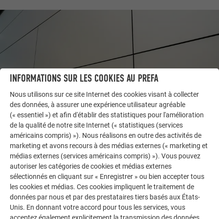
INFORMATIONS SUR LES COOKIES AU PREFA
Nous utilisons sur ce site Internet des cookies visant à collecter
des données, à assurer une expérience utilisateur agréable
(« essentiel ») et afin d'établir des statistiques pour l'amélioration
de la qualité de notre site Internet (« statistiques (services
américains compris) »). Nous réalisons en outre des activités de
AUTRES BÂTIMENTS
marketing et avons recours à des médias externes (« marketing et
LAISSEZ-VOUS INSPIRER
médias externes (services américains compris) »). Vous pouvez
autoriser les catégories de cookies et médias externes
La galerie de références PREFA démontre la
sélectionnés en cliquant sur « Enregistrer » ou bien accepter tous
polyvalence de l’aluminium. Découvrez d’autres projets
les cookies et médias. Ces cookies impliquent le traitement de
impressionnants avec les solutions en aluminium
données par nous et par des prestataires tiers basés aux États-
durables de PREFA pour toitures, systèmes solaires et
Unis. En donnant votre accord pour tous les services, vous
acceptez également explicitement la transmission des données
façades.