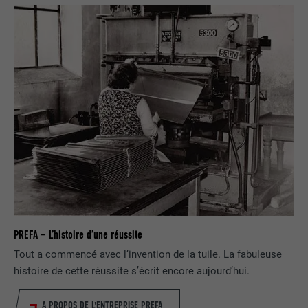
FOURNISSEUR
Facebook
EXPIRATION
3 mois
Est utilisé par Facebook pour afficher
une série de produits publicitaires, par
UTILITÉ
exemple des offres en temps réel
d'annonceurs tiers.
NOM
fr
FOURNISSEUR
Facebook
EXPIRATION
3 mois
PREFA – L’histoire d’une réussite
Tout a commencé avec l’invention de la tuile. La fabuleuse
Est utilisé par Facebook pour afficher
histoire de cette réussite s’écrit encore aujourd’hui.
une série de produits publicitaires, par
UTILITÉ
exemple des offres en temps réel
d'annonceurs tiers.
À PROPOS DE L'ENTREPRISE PREFA