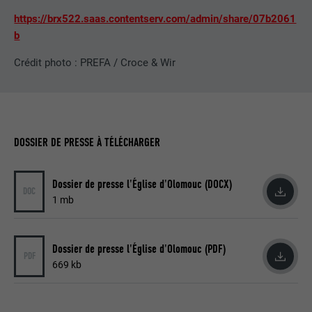
https://brx522.saas.contentserv.com/admin/share/07b2061
b
NOM
bcookie
Crédit photo : PREFA / Croce & Wir
FOURNISSEUR
LinkedIn
EXPIRATION
2 ans
Utilisé par le service de réseau social
DOSSIER DE PRESSE À TÉLÉCHARGER
UTILITÉ
LinkedIn pour suivre l'utilisation de
services intégrés.
Dossier de presse l'Église d'Olomouc (DOCX)
DOC
1 mb
NOM
bscookie
FOURNISSEUR
LinkedIn
Dossier de presse l'Église d'Olomouc (PDF)
PDF
669 kb
EXPIRATION
2 ans
Utilisé par le service de réseau social