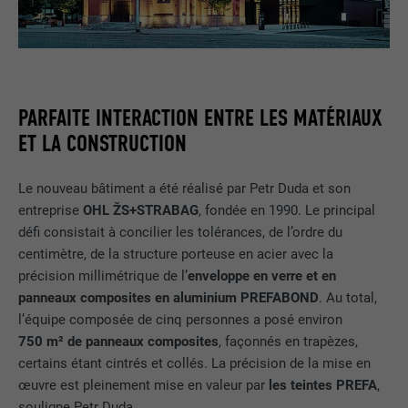
Enregistre un identifiant unique utilisé
NOM
cookie_optin
Ils observent pour cela les visiteurs à travers les sites Internet.
pour générer des données statistiques
UTILITÉ
Lorsque ces cookies sont acceptés, l'accès aux contenus des
sur la manière dont l'utilisateur utilise le
FOURNISSEUR
Sgalinski
plateformes vidéo et de réseaux sociaux ne nécessite plus de
site Internet.
consentement manuel.
EXPIRATION
12 mois
PARFAITE INTERACTION ENTRE LES MATÉRIAUX
Afficher les informations relatives aux cookies
NOM
NID
NOM
_gat
Ce cookie est essentiel au
ET LA CONSTRUCTION
fonctionnement de l'extension qui gère
FOURNISSEUR
Google
FOURNISSEUR
Google Analytics
le consentement pour les cookies. Il doit
UTILITÉ
Le nouveau bâtiment a été réalisé par Petr Duda et son
être enregistré pour que l'outil sache
EXPIRATION
6 mois
EXPIRATION
1 jour
entreprise
OHL ŽS+STRABAG
, fondée en 1990. Le principal
quels groupes de cookies ont été
acceptés par l'utilisateur.
défi consistait à concilier les tolérances, de l’ordre du
Ce cookie comprend un identifiant
Est utilisé par Google Analytics pour
centimètre, de la structure porteuse en acier avec la
unique via lequel vos paramètres
UTILITÉ
limiter le taux de sollicitation.
précision millimétrique de l’
enveloppe en verre et en
préférés et d'autres informations sont
panneaux composites en aluminium PREFABOND
. Au total,
enregistrés, en particulier la langue que
UTILITÉ
vous préférez, combien de résultats de
l’équipe composée de cinq personnes a posé environ
NOM
_gid
recherche doivent être affichés par page
750 m² de panneaux composites
, façonnés en trapèzes,
(p. ex. 10 ou 20) et si le filtre Google
certains étant cintrés et collés. La précision de la mise en
FOURNISSEUR
Google Universal Analytics
SafeSearch doit être activé ou non.
œuvre est pleinement mise en valeur par
les teintes PREFA
,
souligne Petr Duda.