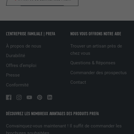
NOM
IDE
FOURNISSEUR
doubleclick.net
L’ENTREPRISE FAMILIALE | PREFA
NOUS VOUS OFFRONS NOTRE AIDE
EXPIRATION
1 an
À propos de nous
Trouver un artisan près de
chez vous
Durabilité
Utilisé par Google DoubleClick pour
Questions & Réponses
Offres d’emploi
enregistrer et signaler les actions d'un
utilisateur sur le site Internet après
Commander des prospectus
Presse
l'affichage d'une annonce du
Contact
Conformité
UTILITÉ
fournisseur ou après que l'utilisateur a
cliqué sur une annonce du fournisseur,
avec pour objectif de mesurer l'efficacité
d'une publicité et d'afficher des
publicités plus ciblées pour l'utilisateur.
DÉCOUVREZ LES NOMBREUX AVANTAGES DES PRODUITS PREFA
Convainquez-vous maintenant ! Il suffit de commander les
NOM
_pin_unauth
brochures souhaitées.