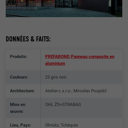
DONNÉES & FAITS:
Produits:
PREFABOND Panneau composite en
aluminium
Couleurs:
23 gris noir
Architecture:
Atelier-r, s.r.o.; Miroslav Pospíšil
Mise en
OHL ŽS+STRABAG
œuvre:
Lieu, Pays:
Olmütz, Tchéquie