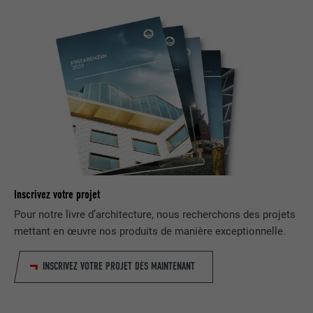
UTILITÉ
LinkedIn pour suivre l'utilisation de
services intégrés
NOM
UserMatchHistory
FOURNISSEUR
LinkedIn
EXPIRATION
29 jours
Est utilisé pour suivre l'utilisateur sur
plusieurs sites Internet afin d'afficher de
UTILITÉ
Inscrivez votre projet
la publicité adaptée aux préférences de
l'utilisateur.
Pour notre livre d’architecture, nous recherchons des projets
mettant en œuvre nos produits de manière exceptionnelle.
NOM
lidc
INSCRIVEZ VOTRE PROJET DÈS MAINTENANT
FOURNISSEUR
LinkedIn