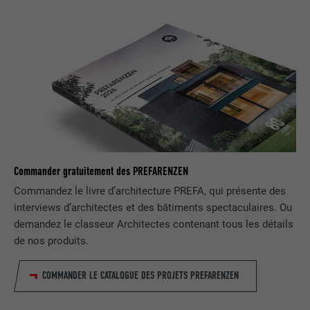
EXPIRATION
1 jour
Utilisé par le service de réseau social
UTILITÉ
LinkedIn pour suivre l'utilisation de
services intégrés
NOM
lissc
FOURNISSEUR
LinkedIn
Commander gratuitement des PREFARENZEN
EXPIRATION
1 an
Commandez le livre d’architecture PREFA, qui présente des
interviews d’architectes et des bâtiments spectaculaires. Ou
Est utilisé pour garantir que le même
demandez le classeur Architectes contenant tous les détails
UTILITÉ
attribut SameSite est disponible pour
de nos produits.
tous les cookies dans ce navigateur
COMMANDER LE CATALOGUE DES PROJETS PREFARENZEN
NOM
_fbp