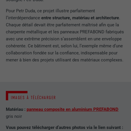
EXPIRATION
1 jour
NOM
lang
Pour Petr Duda, ce projet illustre parfaitement
Enregistre un identifiant unique utilisé
l’interdépendance
entre structure, matériau et architecture
.
pour générer des données statistiques
FOURNISSEUR
ads.linkedin.com
UTILITÉ
Chaque détail devait être parfaitement maîtrisé afin que la
sur la manière dont l'utilisateur utilise le
charpente métallique et les panneaux PREFABOND fabriqués
site Internet.
EXPIRATION
Session
avec une extrême précision s’assemblent en une enveloppe
cohérente. Ce bâtiment est, selon lui, l’exemple même d’une
Enregistre la langue choisie par
collaboration fondée sur la confiance, indispensable pour
UTILITÉ
NOM
_gaexp
l'utilisateur pour un site Internet.
mener à bien des projets utilisant des matériaux complexes.
FOURNISSEUR
Google Optimize
NOM
lang
EXPIRATION
90 jours
FOURNISSEUR
LinkedIn
Est placé afin de tester si le navigateur
IMAGES À TÉLÉCHARGER
UTILITÉ
autorise l'utilisation de cookies. Ne
EXPIRATION
Session
contient aucun élément d'identification.
Matériau :
panneau composite en aluminium PREFABOND
Utilisé par LinkedIn lorsqu'un site
gris noir
UTILITÉ
Internet contient une fenêtre « Suivez-
Vous pouvez télécharger d’autres photos via le lien suivant :
nous » intégrée.