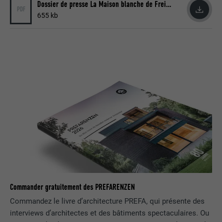
Dossier de presse La Maison blanche de Freistadt (PDF)
PDF
FOURNISSEUR
LinkedIn
655 kb
EXPIRATION
1 jour
Utilisé par le service de réseau social
UTILITÉ
LinkedIn pour suivre l'utilisation de
services intégrés
NOM
lissc
FOURNISSEUR
LinkedIn
EXPIRATION
1 an
Est utilisé pour garantir que le même
Commander gratuitement des PREFARENZEN
UTILITÉ
attribut SameSite est disponible pour
Commandez le livre d’architecture PREFA, qui présente des
tous les cookies dans ce navigateur
interviews d’architectes et des bâtiments spectaculaires. Ou