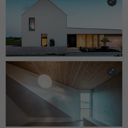
Utilisé par LinkedIn lorsqu'un site
UTILITÉ
Internet contient une fenêtre « Suivez-
nous » intégrée.
NOM
bcookie
FOURNISSEUR
LinkedIn
EXPIRATION
2 ans
Utilisé par le service de réseau social
UTILITÉ
LinkedIn pour suivre l'utilisation de
services intégrés.
NOM
bscookie
FOURNISSEUR
LinkedIn