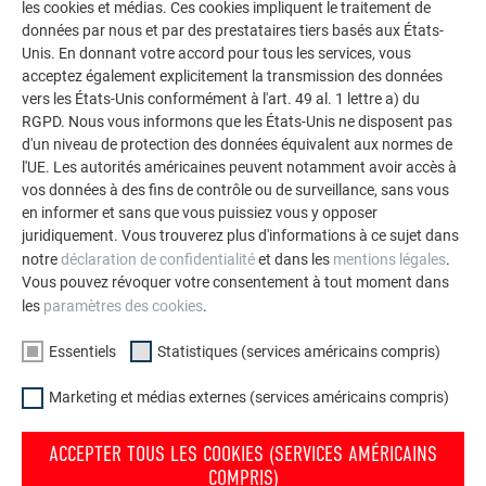
les cookies et médias. Ces cookies impliquent le traitement de
données par nous et par des prestataires tiers basés aux États-
Unis. En donnant votre accord pour tous les services, vous
acceptez également explicitement la transmission des données
vers les États-Unis conformément à l'art. 49 al. 1 lettre a) du
RGPD. Nous vous informons que les États-Unis ne disposent pas
d'un niveau de protection des données équivalent aux normes de
l'UE. Les autorités américaines peuvent notamment avoir accès à
vos données à des fins de contrôle ou de surveillance, sans vous
en informer et sans que vous puissiez vous y opposer
juridiquement. Vous trouverez plus d'informations à ce sujet dans
notre
déclaration de confidentialité
et dans les
mentions légales
.
LA FAÇADE MÉTALLIQUE COMME POINT FOCAL
Vous pouvez révoquer votre consentement à tout moment dans
les
paramètres des cookies
.
Une
enveloppe métallique intégrale
, du toit en pointe à la
lucarne jusqu’à la façade, requiert un savoir-faire particulier.
Essentiels
Statistiques (services américains compris)
Les architectes Schneider Lengauer Pühringer ont donc
Marketing et médias externes (services américains compris)
confié la réalisation à l’entreprise
Kapl Bau GmbH
, experte
en zinguerie et couverture.
« La façade PREFALZ en zigzag a
ACCEPTER TOUS LES COOKIES (SERVICES AMÉRICAINS
représenté un véritable défi par endroits »
, confie le couvreur-
COMPRIS)
zingueur David Thumfart. Les résultats les plus