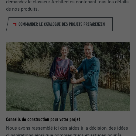
demandez le classeur Architectes contenant tous les détails
de nos produits.
NOM
_fbp
FOURNISSEUR
Facebook
COMMANDER LE CATALOGUE DES PROJETS PREFARENZEN
EXPIRATION
3 mois
Est utilisé par Facebook pour afficher
une série de produits publicitaires, par
UTILITÉ
exemple des offres en temps réel
d'annonceurs tiers.
NOM
fr
FOURNISSEUR
Facebook
EXPIRATION
3 mois
Conseils de construction pour votre projet
Nous avons rassemblé ici des aides à la décision, des idées
Est utilisé par Facebook pour afficher
d'inspirations ainsi que nombres trucs et astuces pour la