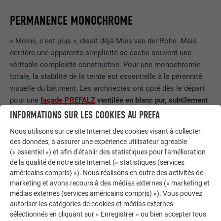
PERMANENCE MONOCHROME
« Moins, c’est plus », disait déjà Mies van der Rohe. Mais
derrière une apparente simplicité se cache souvent une
véritable complexité constructive. Pour une monochromie
totale, la stabilité de la teinte est essentielle à la pérennité
visuelle du bâtiment. Les architectes ont opté dès le départ
pour une
façade PREFALZ
ventilée en blanc pur, subtilement
pliée en zigzag
pour souligner l’élégance moderne de la
INFORMATIONS SUR LES COOKIES AU PREFA
maison.
Nous utilisons sur ce site Internet des cookies visant à collecter
des données, à assurer une expérience utilisateur agréable
(« essentiel ») et afin d'établir des statistiques pour l'amélioration
de la qualité de notre site Internet (« statistiques (services
américains compris) »). Nous réalisons en outre des activités de
marketing et avons recours à des médias externes (« marketing et
médias externes (services américains compris) »). Vous pouvez
autoriser les catégories de cookies et médias externes
sélectionnés en cliquant sur « Enregistrer » ou bien accepter tous