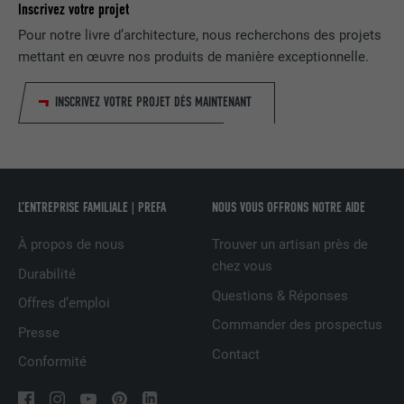
Inscrivez votre projet
Pour notre livre d’architecture, nous recherchons des projets
NOM
_pin_unauth
mettant en œuvre nos produits de manière exceptionnelle.
FOURNISSEUR
Pinterest
INSCRIVEZ VOTRE PROJET DÈS MAINTENANT
EXPIRATION
1 an
Est utilisé par Pinterest pour suivre
UTILITÉ
l'utilisation des services.
L’ENTREPRISE FAMILIALE | PREFA
NOUS VOUS OFFRONS NOTRE AIDE
À propos de nous
Trouver un artisan près de
NOM
__cfduid
chez vous
Durabilité
FOURNISSEUR
Adsymptotic.com
Questions & Réponses
Offres d’emploi
Commander des prospectus
EXPIRATION
1 mois
Presse
Contact
Conformité
Cookie utilisé pour identifier des clients
différents derrière une même adresse IP
UTILITÉ