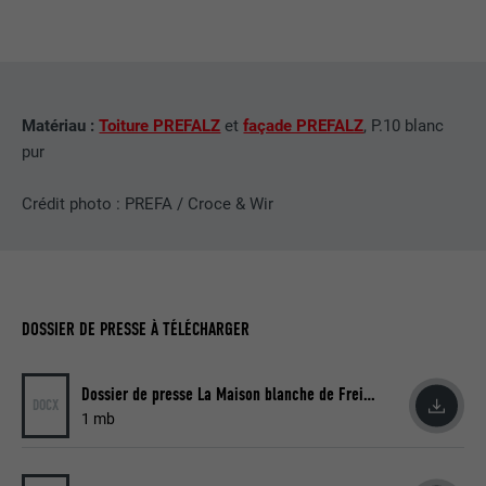
EXPIRATION
2 ans
Utilisé par le service de réseau social
UTILITÉ
LinkedIn pour suivre l'utilisation de
services intégrés
Matériau :
Toiture PREFALZ
et
façade PREFALZ
, P.10 blanc
pur
NOM
UserMatchHistory
Crédit photo : PREFA / Croce & Wir
FOURNISSEUR
LinkedIn
EXPIRATION
29 jours
Est utilisé pour suivre l'utilisateur sur
DOSSIER DE PRESSE À TÉLÉCHARGER
plusieurs sites Internet afin d'afficher de
UTILITÉ
la publicité adaptée aux préférences de
Dossier de presse La Maison blanche de Freistadt (DOCX)
l'utilisateur.
DOCX
1 mb
NOM
lidc