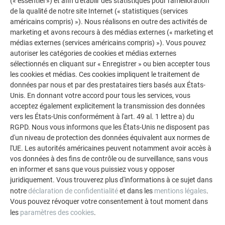
(« essentiel ») et afin d'établir des statistiques pour l'amélioration
de la qualité de notre site Internet (« statistiques (services
américains compris) »). Nous réalisons en outre des activités de
marketing et avons recours à des médias externes (« marketing et
médias externes (services américains compris) »). Vous pouvez
autoriser les catégories de cookies et médias externes
sélectionnés en cliquant sur « Enregistrer » ou bien accepter tous
les cookies et médias. Ces cookies impliquent le traitement de
données par nous et par des prestataires tiers basés aux États-
L’EXPERTISE PREFA, UNE RÉVÉLATION POUR
Unis. En donnant votre accord pour tous les services, vous
L’ARTISAN
acceptez également explicitement la transmission des données
vers les États-Unis conformément à l'art. 49 al. 1 lettre a) du
RGPD. Nous vous informons que les États-Unis ne disposent pas
Pour Stéphane Vasseur, ce chantier a marqué
un tournant
d'un niveau de protection des données équivalent aux normes de
dans sa pratique
. Connu de longue date par le conseiller
l'UE. Les autorités américaines peuvent notamment avoir accès à
technique PREFA, il a découvert la large gamme à travers
vos données à des fins de contrôle ou de surveillance, sans vous
une session de formation
PREFA Academy
de trois jours
en informer et sans que vous puissiez vous y opposer
chez Les Compagnons du Devoirs à Villeneuve d’Ascq.
juridiquement. Vous trouverez plus d'informations à ce sujet dans
Depuis, il les utilise régulièrement pour leurs performances
notre
déclaration de confidentialité
et dans les
mentions légales
.
Vous pouvez révoquer votre consentement à tout moment dans
techniques, leur esthétisme et leur durabilité.
les
paramètres des cookies
.