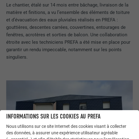
Le chantier, étalé sur 14 mois entre bâchage, livraison de la
matière et finitions, a vu l’ensemble des éléments de toiture
et d’évacuation des eaux pluviales réalisés en PREFA :
gouttières, descentes carrées, couvertines, entourages de
fenêtres, acrotères et sorties de balcon. Une collaboration
étroite avec les techniciens PREFA a été mise en place pour
garantir un rendu impeccable, notamment sur les points
singuliers.
INFORMATIONS SUR LES COOKIES AU PREFA
Nous utilisons sur ce site Internet des cookies visant à collecter
des données, à assurer une expérience utilisateur agréable