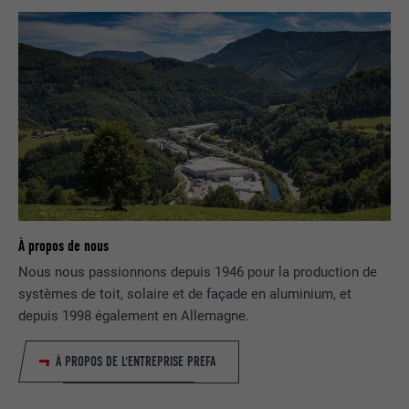
EXPIRATION
1 an
Est utilisé pour garantir que le même
UTILITÉ
attribut SameSite est disponible pour
tous les cookies dans ce navigateur
NOM
_fbp
FOURNISSEUR
Facebook
EXPIRATION
3 mois
À propos de nous
Nous nous passionnons depuis 1946 pour la production de
Est utilisé par Facebook pour afficher
systèmes de toit, solaire et de façade en aluminium, et
une série de produits publicitaires, par
UTILITÉ
depuis 1998 également en Allemagne.
exemple des offres en temps réel
d'annonceurs tiers.
À PROPOS DE L'ENTREPRISE PREFA
NOM
fr