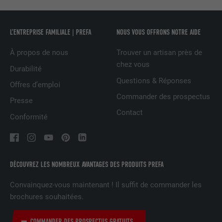
FOURNISSEUR
Facebook
L’ENTREPRISE FAMILIALE | PREFA
NOUS VOUS OFFRONS NOTRE AIDE
EXPIRATION
3 mois
À propos de nous
Trouver un artisan près de
Est utilisé par Facebook pour afficher
chez vous
Durabilité
une série de produits publicitaires, par
UTILITÉ
Questions & Réponses
Offres d’emploi
exemple des offres en temps réel
Commander des prospectus
d'annonceurs tiers.
Presse
Contact
Conformité
NOM
IDE
FOURNISSEUR
doubleclick.net
DÉCOUVREZ LES NOMBREUX AVANTAGES DES PRODUITS PREFA
EXPIRATION
1 an
Convainquez-vous maintenant ! Il suffit de commander les
brochures souhaitées.
Utilisé par Google DoubleClick pour
enregistrer et signaler les actions d'un
utilisateur sur le site Internet après
COMMANDER DES PROSPECTUS GRATUITS