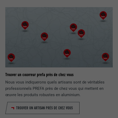
NOM
bscookie
FOURNISSEUR
LinkedIn
EXPIRATION
2 ans
Utilisé par le service de réseau social
UTILITÉ
LinkedIn pour suivre l'utilisation de
services intégrés
Trouver un couvreur prefa près de chez vous
NOM
UserMatchHistory
Nous vous indiquerons quels artisans sont de véritables
professionnels PREFA près de chez vous qui mettent en
FOURNISSEUR
LinkedIn
œuvre les produits robustes en aluminium.
EXPIRATION
29 jours
TROUVER UN ARTISAN PRÈS DE CHEZ VOUS
Est utilisé pour suivre l'utilisateur sur