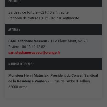
PRODUIT :
NOM
lang
EXPIRATION
90 jours
Bardeau de toiture - 02 P.10 anthracite
FOURNISSEUR
LinkedIn
Est placé afin de tester si le navigateur
Panneau de toiture FX.12 - 02 P.10 anthracite
UTILITÉ
autorise l'utilisation de cookies. Ne
EXPIRATION
Session
contient aucun élément d'identification.
ARTISAN :
Utilisé par LinkedIn lorsqu'un site
UTILITÉ
Internet contient une fenêtre « Suivez-
SARL Stéphane Vasseur -
1 Le Blanc Mont, 62173
nous » intégrée.
Rivière - 06 13 40 42 82 -
sarl.stephanevasseur@orange.fr
NOM
bcookie
MAITRISE D’OEUVRE :
FOURNISSEUR
LinkedIn
Monsieur Henri Matusiak, Président du Conseil Syndical
de la Résidence Vauban -
11 rue de l'Abbé d'Halluin,
EXPIRATION
2 ans
62000 Arras
Utilisé par le service de réseau social
UTILITÉ
LinkedIn pour suivre l'utilisation de
services intégrés.