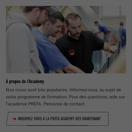
plusieurs sites Internet afin d'afficher de
UTILITÉ
la publicité adaptée aux préférences de
l'utilisateur.
NOM
lidc
FOURNISSEUR
LinkedIn
EXPIRATION
1 jour
Utilisé par le service de réseau social
À propos de l’Academy
UTILITÉ
LinkedIn pour suivre l'utilisation de
Nos cours sont très populaires. Informez-vous, au sujet de
services intégrés
notre programme de formation. Pour des questions, aide sur
l’académie PREFA. Personne de contact.
NOM
lissc
INSCRIVEZ VOUS À LA PREFA ACADEMY DÈS MAINTENANT
FOURNISSEUR
LinkedIn