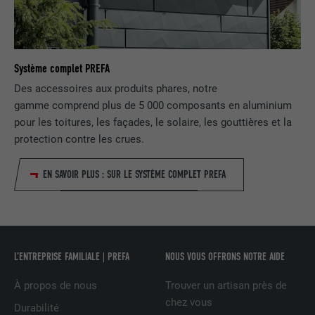
UTILITÉ
attribut SameSite est disponible pour
tous les cookies dans ce navigateur
Système complet PREFA
NOM
_fbp
Des accessoires aux produits phares, notre
FOURNISSEUR
Facebook
gamme comprend plus de 5 000 composants en aluminium
pour les toitures, les façades, le solaire, les gouttières et la
EXPIRATION
3 mois
protection contre les crues.
Est utilisé par Facebook pour afficher
EN SAVOIR PLUS : SUR LE SYSTÈME COMPLET PREFA
une série de produits publicitaires, par
UTILITÉ
exemple des offres en temps réel
d'annonceurs tiers.
L’ENTREPRISE FAMILIALE | PREFA
NOUS VOUS OFFRONS NOTRE AIDE
NOM
fr
À propos de nous
Trouver un artisan près de
FOURNISSEUR
Facebook
chez vous
Durabilité