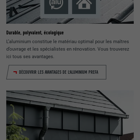
NOM
lidc
FOURNISSEUR
LinkedIn
Durable, polyvalent, écologique
L’aluminium constitue le matériau optimal pour les maîtres
EXPIRATION
1 jour
d’ouvrage et les spécialistes en rénovation. Vous trouverez
ici tous ses avantages.
Utilisé par le service de réseau social
UTILITÉ
LinkedIn pour suivre l'utilisation de
DÉCOUVRIR LES AVANTAGES DE L'ALUMINIUM PREFA
services intégrés
NOM
lissc
FOURNISSEUR
LinkedIn
EXPIRATION
1 an
Est utilisé pour garantir que le même