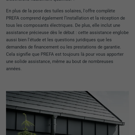
UTILITÉ
autorise l'utilisation de cookies. Ne
EXPIRATION
Session
En plus de la pose des tuiles solaires, l'offre complète
contient aucun élément d'identification.
PREFA comprend également l’installation et la réception de
Utilisé par LinkedIn lorsqu'un site
tous les composants électriques. De plus, elle inclut une
UTILITÉ
Internet contient une fenêtre « Suivez-
assistance précieuse dès le début : cette assistance englobe
nous » intégrée.
aussi bien l'étude et les questions juridiques que les
demandes de financement ou les prestations de garantie.
Cela signifie que PREFA est toujours là pour vous apporter
NOM
bcookie
une solide assistance, même au bout de nombreuses
années.
FOURNISSEUR
LinkedIn
EXPIRATION
2 ans
Utilisé par le service de réseau social
UTILITÉ
LinkedIn pour suivre l'utilisation de
services intégrés.
NOM
bscookie