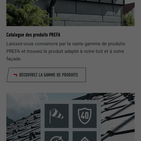
FOURNISSEUR
LinkedIn
EXPIRATION
2 ans
Catalogue des produits PREFA
Utilisé par le service de réseau social
Laissez-vous convaincre par la vaste gamme de produits
UTILITÉ
LinkedIn pour suivre l'utilisation de
PREFA et trouvez le produit adapté à votre toit et à votre
services intégrés
façade.
NOM
UserMatchHistory
DÉCOUVREZ LA GAMME DE PRODUITS
FOURNISSEUR
LinkedIn
EXPIRATION
29 jours
Est utilisé pour suivre l'utilisateur sur
plusieurs sites Internet afin d'afficher de
UTILITÉ
la publicité adaptée aux préférences de
l'utilisateur.