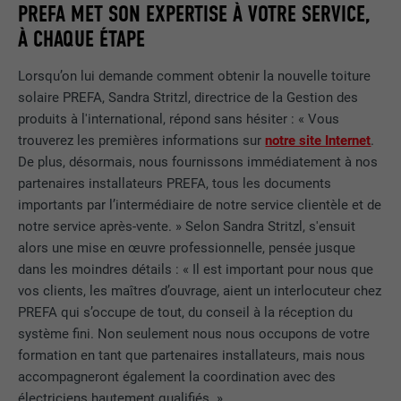
enregistrés, en particulier la langue que
PREFA MET SON EXPERTISE À VOTRE SERVICE,
UTILITÉ
vous préférez, combien de résultats de
À CHAQUE ÉTAPE
NOM
_gid
recherche doivent être affichés par page
(p. ex. 10 ou 20) et si le filtre Google
Lorsqu’on lui demande comment obtenir la nouvelle toiture
FOURNISSEUR
Google Universal Analytics
SafeSearch doit être activé ou non.
solaire PREFA, Sandra Stritzl, directrice de la Gestion des
EXPIRATION
1 jour
produits à l'international, répond sans hésiter : « Vous
trouverez les premières informations sur
notre site Internet
.
NOM
lang
Enregistre un identifiant unique utilisé
De plus, désormais, nous fournissons immédiatement à nos
pour générer des données statistiques
partenaires installateurs PREFA, tous les documents
FOURNISSEUR
ads.linkedin.com
UTILITÉ
sur la manière dont l'utilisateur utilise le
importants par l’intermédiaire de notre service clientèle et de
site Internet.
EXPIRATION
Session
notre service après-vente. » Selon Sandra Stritzl, s'ensuit
alors une mise en œuvre professionnelle, pensée jusque
Enregistre la langue choisie par
dans les moindres détails : « Il est important pour nous que
UTILITÉ
NOM
_gaexp
l'utilisateur pour un site Internet.
vos clients, les maîtres d’ouvrage, aient un interlocuteur chez
PREFA qui s’occupe de tout, du conseil à la réception du
FOURNISSEUR
Google Optimize
système fini. Non seulement nous nous occupons de votre
NOM
lang
formation en tant que partenaires installateurs, mais nous
EXPIRATION
90 jours
accompagneront également la coordination avec des
FOURNISSEUR
LinkedIn
électriciens hautement qualifiés. »
Est placé afin de tester si le navigateur