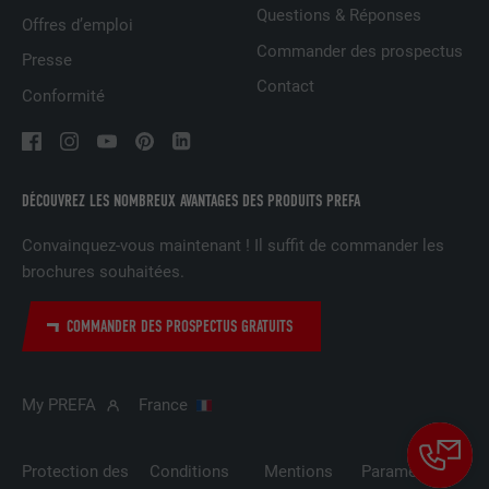
EXPIRATION
3 mois
Questions & Réponses
Offres d’emploi
Commander des prospectus
Est utilisé par Facebook pour afficher
Presse
une série de produits publicitaires, par
Contact
UTILITÉ
Conformité
exemple des offres en temps réel
d'annonceurs tiers.
DÉCOUVREZ LES NOMBREUX AVANTAGES DES PRODUITS PREFA
NOM
IDE
Convainquez-vous maintenant ! Il suffit de commander les
FOURNISSEUR
doubleclick.net
brochures souhaitées.
EXPIRATION
1 an
COMMANDER DES PROSPECTUS GRATUITS
Utilisé par Google DoubleClick pour
enregistrer et signaler les actions d'un
utilisateur sur le site Internet après
My PREFA
France
l'affichage d'une annonce du
UTILITÉ
fournisseur ou après que l'utilisateur a
Protection des
Conditions
Mentions
Paramètres
cliqué sur une annonce du fournisseur,