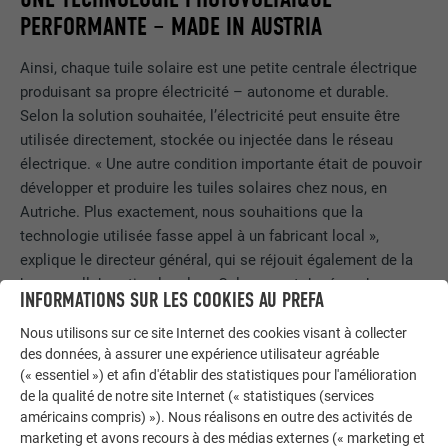
PERFORMANTE – MADE IN AUSTRIA
Ainsi, chaque tuile solaire est une petite centrale électrique
produisant sa propre électricité – autonome et durable.
Selon la solution souhaitée, l’électricité peut ensuite être
utilisée directement, stockée ou injectée dans le réseau
électrique. « Une autre condition importante était de pouvoir
développer et produire les tuiles solaires chez nous, en
Autriche. Plus exactement, nous souhaitions que la
technologie utilisée fasse appel à un fabricant local »,
explique le directeur général, qui se réjouit également de la
bonne collaboration locale. « Cela permet de répondre aux
INFORMATIONS SUR LES COOKIES AU PREFA
questions techniques dans les plus brefs délais. » Les
cellules photovoltaïques sont dotées d’une technologie de
Nous utilisons sur ce site Internet des cookies visant à collecter
des données, à assurer une expérience utilisateur agréable
demi-cellule ultramoderne pour des performances
(« essentiel ») et afin d'établir des statistiques pour l'amélioration
optimisées au maximum. Les boîtes de jonction
de la qualité de notre site Internet (« statistiques (services
spécialement développées sont intégrées directement dans
américains compris) »). Nous réalisons en outre des activités de
le module photovoltaïque.
marketing et avons recours à des médias externes (« marketing et