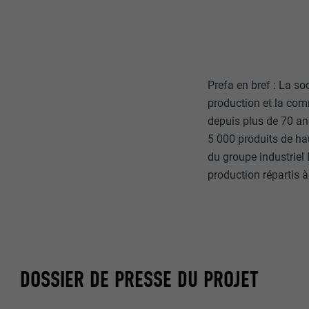
Internet est uti
EXPIRATION
Internet.
NOM
UTILITÉ
MARKETING ET 
FOURNISSE
Prefa en bref : La s
Les cookies « M
production et la com
annonceurs (pres
EXPIRATION
depuis plus de 70 an
visiteurs à tra
NOM
plateformes vid
5 000 produits de hau
UTILITÉ
du groupe industriel
FOURNISSE
NOM
production répartis à
EXPIRATION
FOURNISSE
NOM
EXPIRATION
FOURNISSE
UTILITÉ
EXPIRATION
DOSSIER DE PRESSE DU PROJET
UTILITÉ
UTILITÉ