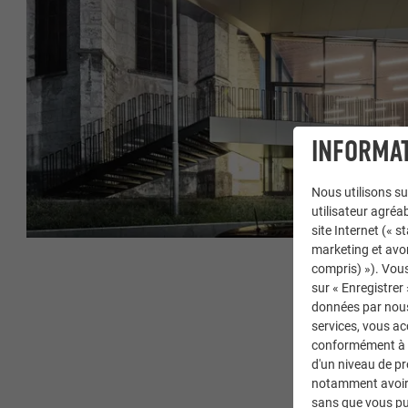
INFORMAT
Nous utilisons su
utilisateur agréab
site Internet (« 
marketing et avo
compris) »). Vous
sur « Enregistrer
données par nous 
services, vous a
conformément à l'
d'un niveau de p
notamment avoir 
sans que vous pu