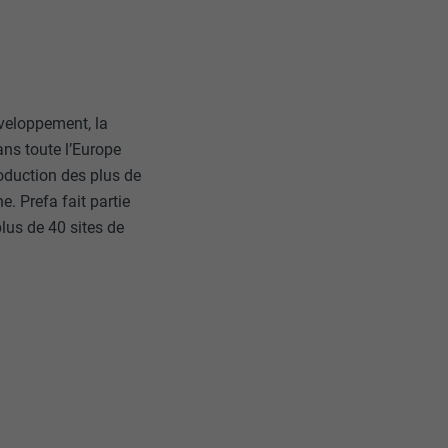
r sur le site
e les
age qui
ichées
veloppement, la
par les
ns toute l’Europe
pour cela les
oduction des plus de
tenus des
. Prefa fait partie
nées
rnet.
lus de 40 sites de
gère le
 l'outil
teur.
amètres
lier la langue
 être affichés
ation.
t être activé