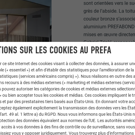
sont orientées vers le sud
grès de l’abside. La toit
couleur bronze s’assoc
aluminium PREFABOND de
mises en œuvre directeme
Gabriel Trinkl, responsab
IONS SUR LES COOKIES AU PREFA
de toit et les façades on
couvreur-zingueur. » Les
r ce site Internet des cookies visant à collecter des données, à assurer u
Les couvreurs-zingueurs
le (« essentiel ») et afin d'établir des statistiques pour l'amélioration de la
découpé chaque panneau 
statistiques (services américains compris) »). Nous réalisons en outre des a
avant de les adapter sur 
ns recours à des médias externes (« marketing et médias externes (servi
 pouvez autoriser les catégories de cookies et médias externes sélection
 » ou bien accepter tous les cookies et médias. Ces cookies impliquent le 
et par des prestataires tiers basés aux États-Unis. En donnant votre acc
cceptez également explicitement la transmission des données vers les Éta
art. 49 al. 1 lettre a) du RGPD. Nous vous informons que les États-Unis 
rotection des données équivalent aux normes de l'UE. Les autorités améri
accès à vos données à des fins de contrôle ou de surveillance, sans vous
issiez vous y opposer juridiquement. Vous trouverez plus d'informations 