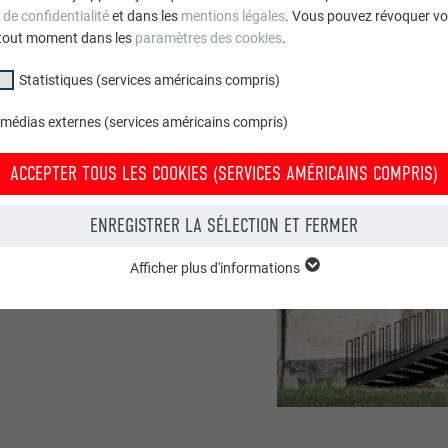
 de confidentialité
et dans les
mentions légales
. Vous pouvez révoquer vo
tout moment dans les
paramètres des cookies
.
Statistiques (services américains compris)
 médias externes (services américains compris)
ACCEPTER TOUS LES COOKIES (SERVICES AMÉRICAINS COMPRIS)
ENREGISTRER LA SÉLECTION ET FERMER
Afficher plus d'informations
groupe « Essentiels » sont nécessaires aux fonctions de base du site Intern
e le site Internet fonctionne correctement.
Afficher les informations relatives aux cookies
PHPSESSID
(SERVICES AMÉRICAINS COMPRIS)
UR
PHP
tatistiques (services américains compris) » nous aident à comprendre co