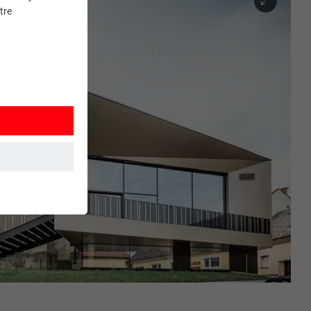
tre
et. Ils
mment le site