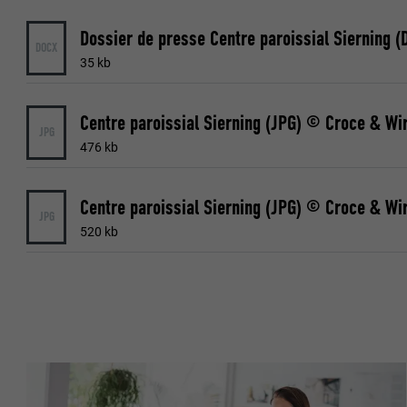
Dossier de presse Centre paroissial Sierning 
NOM
DOCX
35 kb
NOM
FOURNISSE
Centre paroissial Sierning (JPG) © Croce & Wi
FOURNISSE
EXPIRATION
JPG
476 kb
EXPIRATION
UTILITÉ
UTILITÉ
Centre paroissial Sierning (JPG) © Croce & Wi
JPG
520 kb
NOM
NOM
FOURNISSE
FOURNISSE
EXPIRATION
EXPIRATION
UTILITÉ
UTILITÉ