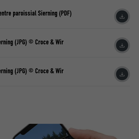
ntre paroissial Sierning (PDF)
ierning (JPG) © Croce & Wir
nées
rnet.
net.
ierning (JPG) © Croce & Wir
de cookies. Ne
re « Suivez-