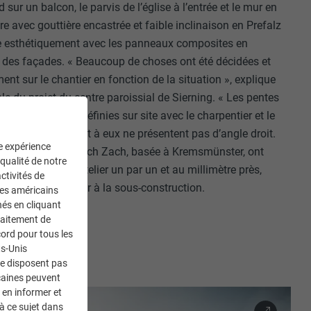
 sur un balcon, le parvis de l’église à l’entrée et le mur en
ure avec gouttière encastrée et faible inclinaison en Prefalz
ie esthétiquement avec les panneaux composites en
s façades. « Beaucoup de choses ont été décidées et
nt sur le chantier en fonction de la situation », explique
le du projet du centre paroissial de Sierning. « Les pentes
t notamment été définies sur site avec le charpentier et le
 toits pentus quant à eux ne présentent pas d’angle droit.
ne expérience
 de l’entreprise Dach Zach, basée à Kremsmünster, ont
 qualité de notre
composite à l’atelier un par un et au millimètre près,
ctivités de
site et de les coller à la sous-construction.
ces américains
nés en cliquant
traitement de
ord pour tous les
ts-Unis
ne disposent pas
caines peuvent
 en informer et
à ce sujet dans