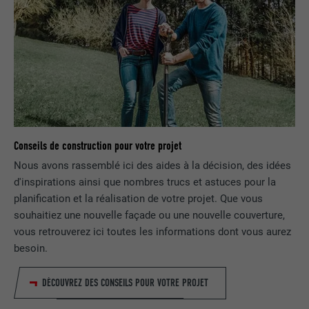
EXPIRATION
1 an
Est utilisé pour garantir que le même
UTILITÉ
attribut SameSite est disponible pour
tous les cookies dans ce navigateur
NOM
_fbp
Conseils de construction pour votre projet
FOURNISSEUR
Facebook
Nous avons rassemblé ici des aides à la décision, des idées
EXPIRATION
3 mois
d'inspirations ainsi que nombres trucs et astuces pour la
planification et la réalisation de votre projet. Que vous
Est utilisé par Facebook pour afficher
souhaitiez une nouvelle façade ou une nouvelle couverture,
une série de produits publicitaires, par
vous retrouverez ici toutes les informations dont vous aurez
UTILITÉ
exemple des offres en temps réel
besoin.
d'annonceurs tiers.
DÉCOUVREZ DES CONSEILS POUR VOTRE PROJET
NOM
fr