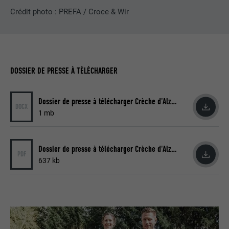
plusieurs sites Internet afin d'afficher de
Crédit photo : PREFA / Croce & Wir
UTILITÉ
la publicité adaptée aux préférences de
l'utilisateur.
NOM
lidc
DOSSIER DE PRESSE À TÉLÉCHARGER
FOURNISSEUR
LinkedIn
Dossier de presse à télécharger Crèche d'Alzenau (DOCX)
DOCX
EXPIRATION
1 jour
1 mb
Utilisé par le service de réseau social
UTILITÉ
LinkedIn pour suivre l'utilisation de
Dossier de presse à télécharger Crèche d'Alzenau (PDF)
PDF
services intégrés
637 kb
NOM
lissc
FOURNISSEUR
LinkedIn