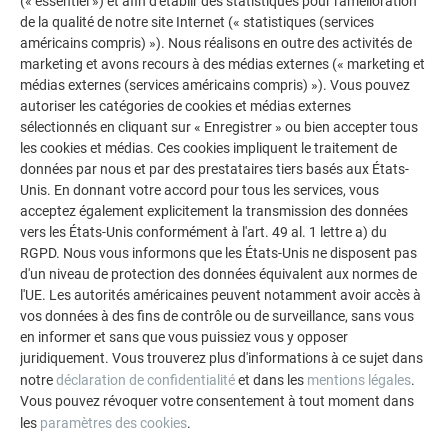
(« essentiel ») et afin d'établir des statistiques pour l'amélioration
coffrage bois massif. Les nombreux angles et embrasures
de la qualité de notre site Internet (« statistiques (services
du bâtiment ont été traités à l’aide de profils repliés et
américains compris) »). Nous réalisons en outre des activités de
d’équerres standard.
marketing et avons recours à des médias externes (« marketing et
médias externes (services américains compris) »). Vous pouvez
La réalisation a nécessité dextérité et savoir-faire. Pour le
autoriser les catégories de cookies et médias externes
chef de projet Marcel Schmidt
et le directeur d’exploitation
sélectionnés en cliquant sur « Enregistrer » ou bien accepter tous
Siegmar Fried, les principales difficultés se concentraient
les cookies et médias. Ces cookies impliquent le traitement de
aux points névralgiques, où les petites surfaces de toit des
données par nous et par des prestataires tiers basés aux États-
loggias s’achèvent et se fondent dans la façade. Les
Unis. En donnant votre accord pour tous les services, vous
acceptez également explicitement la transmission des données
losanges de façade se raccordent aux
bandes PREFALZ
. Ces
vers les États-Unis conformément à l'art. 49 al. 1 lettre a) du
feuilles devaient être posées de manière à garantir
RGPD. Nous vous informons que les États-Unis ne disposent pas
l’écoulement naturel de l’eau tout en conservant un rendu
d'un niveau de protection des données équivalent aux normes de
visuel harmonieux.
l'UE. Les autorités américaines peuvent notamment avoir accès à
vos données à des fins de contrôle ou de surveillance, sans vous
en informer et sans que vous puissiez vous y opposer
juridiquement. Vous trouverez plus d'informations à ce sujet dans
notre
déclaration de confidentialité
et dans les
mentions légales
.
Vous pouvez révoquer votre consentement à tout moment dans
les
paramètres des cookies
.