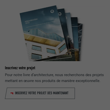
FOURNISSEUR
Facebook
EXPIRATION
3 mois
Est utilisé par Facebook pour afficher
une série de produits publicitaires, par
UTILITÉ
exemple des offres en temps réel
d'annonceurs tiers.
NOM
IDE
Inscrivez votre projet
Pour notre livre d’architecture, nous recherchons des projets
FOURNISSEUR
doubleclick.net
mettant en œuvre nos produits de manière exceptionnelle.
EXPIRATION
1 an
INSCRIVEZ VOTRE PROJET DÈS MAINTENANT
Utilisé par Google DoubleClick pour
enregistrer et signaler les actions d'un
utilisateur sur le site Internet après