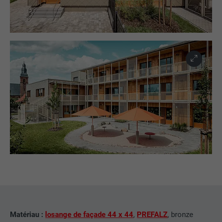
NOM
bscookie
FOURNISSEUR
LinkedIn
EXPIRATION
2 ans
Utilisé par le service de réseau social
UTILITÉ
LinkedIn pour suivre l'utilisation de
services intégrés
NOM
UserMatchHistory
FOURNISSEUR
LinkedIn
EXPIRATION
29 jours
Matériau :
losange de façade 44 x 44
,
PREFALZ
, bronze
Est utilisé pour suivre l'utilisateur sur