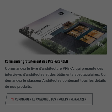
l'affichage d'une annonce du
UTILITÉ
fournisseur ou après que l'utilisateur a
cliqué sur une annonce du fournisseur,
avec pour objectif de mesurer l'efficacité
d'une publicité et d'afficher des
publicités plus ciblées pour l'utilisateur.
NOM
_pin_unauth
FOURNISSEUR
Pinterest
Commander gratuitement des PREFARENZEN
Commandez le livre d’architecture PREFA, qui présente des
EXPIRATION
1 an
interviews d’architectes et des bâtiments spectaculaires. Ou
demandez le classeur Architectes contenant tous les détails
Est utilisé par Pinterest pour suivre
UTILITÉ
de nos produits.
l'utilisation des services.
COMMANDER LE CATALOGUE DES PROJETS PREFARENZEN
NOM
__cfduid