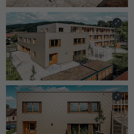
NOM
lang
EXPIRATION
90 jours
FOURNISSEUR
LinkedIn
Est placé afin de tester si le navigateur
UTILITÉ
autorise l'utilisation de cookies. Ne
EXPIRATION
Session
contient aucun élément d'identification.
Utilisé par LinkedIn lorsqu'un site
UTILITÉ
Internet contient une fenêtre « Suivez-
nous » intégrée.
NOM
bcookie
FOURNISSEUR
LinkedIn
EXPIRATION
2 ans
Utilisé par le service de réseau social
UTILITÉ
LinkedIn pour suivre l'utilisation de
services intégrés.