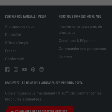
FOURNISSEUR
Adsymptotic.com
EXPIRATION
1 mois
L’ENTREPRISE FAMILIALE | PREFA
NOUS VOUS OFFRONS NOTRE AIDE
Cookie utilisé pour identifier des clients
À propos de nous
Trouver un artisan près de
différents derrière une même adresse IP
chez vous
Durabilité
UTILITÉ
et appliquer des paramètres de sécurité
Questions & Réponses
Offres d’emploi
en fonction des clients.
Commander des prospectus
Presse
Contact
Conformité
NOM
U
FOURNISSEUR
Adsymptotic.com
EXPIRATION
3 mois
DÉCOUVREZ LES NOMBREUX AVANTAGES DES PRODUITS PREFA
Convainquez-vous maintenant ! Il suffit de commander les
UTILITÉ
Cookie identificateur de navigateur
brochures souhaitées.
NOM
li_sugr
COMMANDER DES PROSPECTUS GRATUITS