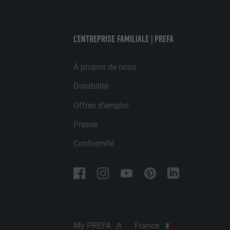
UTILITÉ
UTILITÉ
L’ENTREPRISE FAMILIALE | PREFA
NOM
NOM
À propos de nous
FOURNISSE
Durabilité
FOURNISSE
EXPIRATION
Offres d’emploi
EXPIRATION
UTILITÉ
Presse
UTILITÉ
Conformité
NOM
NOM
FOURNISSE
FOURNISSE
EXPIRATION
EXPIRATION
My PREFA
France