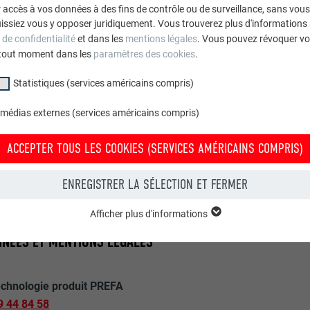
ns et indications qu’elle contient, ou de leurs éventuelles erreur
accès à vos données à des fins de contrôle ou de surveillance, sans vous
issiez vous y opposer juridiquement. Vous trouverez plus d'informations 
 de confidentialité
et dans les
mentions légales
. Vous pouvez révoquer vo
tout moment dans les
paramètres des cookies
.
REMARQUE
Statistiques (services américains compris)
ute question, vous pouvez vous adresser au service technologie
 médias externes (services américains compris)
re site
www.prefa.fr
vous trouverez non seulement toutes les inf
ée de notre vaste offre de services pour les spécialistes.
ACCEPTER TOUS LES COOKIES (SERVICES AMÉRICAINS COMPRIS)
vidéos de pose vous intéressent ou si vous souhaitez vous insc
ENREGISTRER LA SÉLECTION ET FERMER
onseiller PREFA pour recevoir des identifiants vous permettant d
Afficher plus d'informations
groupe « Essentiels » sont nécessaires aux fonctions de base du site Intern
NÉES ET MENTIONS LÉGALES
e le site Internet fonctionne correctement.
Afficher les informations relatives aux cookies
PHPSESSID
echnologie produit PREFA
9 44 84 58
UR
PHP