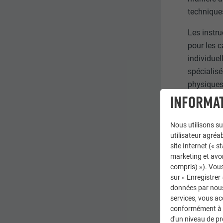
technique
Les instru
pour les c
individue
spécialisé
physiques 
de conform
INFORMAT
d’affecte
peuvent en
Nous utilisons su
utilisateur agréab
La présen
site Internet (« 
de leur cr
marketing et avo
compris) »). Vous
constitue 
sur « Enregistrer
données par nous 
En utilisa
services, vous a
applicable
conformément à l'
réclamatio
d'un niveau de p