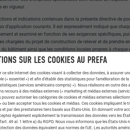
s en vigueur.
ctions et indications contenues dans la présente directive de pos
as d’application courants. Il est expressément indiqué que chaqu
llement et examiné en fonction de ses exigences spécifiques, pui
es chargées du projet de construction de relever et de prendre 
du bâtiment ainsi que les conditions locales propres à chaque ca
ité du projet, les prescriptions en matière de protection incendi
IONS SUR LES COOKIES AU PREFA
r l’ouvrage, notamment dans des zones exposées avec de fortes c
 effet tenir compte de ces spécificités individuelles.
r ce site Internet des cookies visant à collecter des données, à assurer u
le (« essentiel ») et afin d'établir des statistiques pour l'amélioration de la
te directive de pose tient compte de l'état actuel de la techni
statistiques (services américains compris) »). Nous réalisons en outre des a
éation. La mise à disposition gratuite de la présente directive 
ns recours à des médias externes (« marketing et médias externes (servi
 pouvez autoriser les catégories de cookies et médias externes sélection
pas une prestation contractuelle ou similaire à celle de PREFA et
 » ou bien accepter tous les cookies et médias. Ces cookies impliquent le 
et par des prestataires tiers basés aux États-Unis. En donnant votre acc
nt la présente directive de pose, l’utilisateur reconnaît et accep
cceptez également explicitement la transmission des données vers les Éta
, décline toute responsabilité, quelle qu’en soit la nature, pour 
art. 49 al. 1 lettre a) du RGPD. Nous vous informons que les États-Unis 
n émanant de l’utilisateur ou de tiers, qui pourraient découler, 
rotection des données équivalent aux normes de l'UE. Les autorités améri