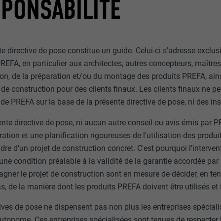
PONSABILITÉ
e directive de pose constitue un guide. Celui-ci s'adresse exclus
REFA, en particulier aux architectes, autres concepteurs, maîtres
ion, de la préparation et/ou du montage des produits PREFA, ains
 de construction pour des clients finaux. Les clients finaux ne p
 de PREFA sur la base de la présente directive de pose, ni des inst
ente directive de pose, ni aucun autre conseil ou avis émis par
ation et une planification rigoureuses de l'utilisation des produ
dre d'un projet de construction concret. C'est pourquoi l’interven
une condition préalable à la validité de la garantie accordée pa
gner le projet de construction sont en mesure de décider, en te
, de la manière dont les produits PREFA doivent être utilisés et i
ives de pose ne dispensent pas non plus les entreprises spécialis
utonome. Ces entreprises spécialisées sont tenues de respecter 