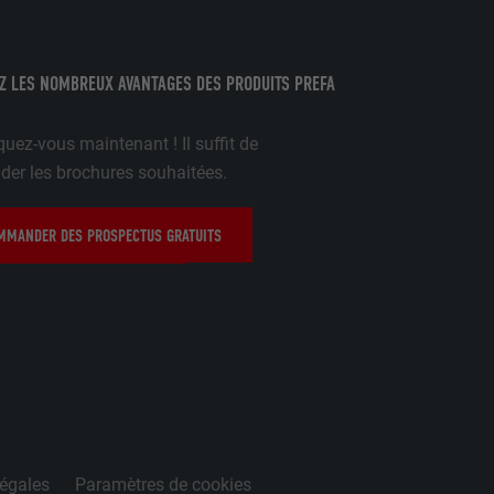
 être affichés
ation.
t être activé
Z LES NOMBREUX AVANTAGES DES PRODUITS PREFA
uez-vous maintenant ! Il suffit de
r les brochures souhaitées.
MANDER DES PROSPECTUS GRATUITS
nées
rnet.
net.
légales
Paramètres de cookies
de cookies. Ne