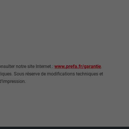
mment le site
r sur le site
e les
age qui
ichées
par les
pour cela les
tenus des
nsulter notre site Internet :
www.prefa.fr/garantie
.
nées
oliques. Sous réserve de modifications techniques et
rnet.
d’impression.
gère le
 l'outil
teur.
amètres
lier la langue