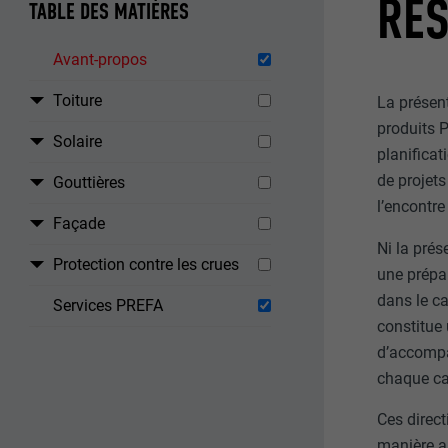
RES
TABLE DES MATIÈRES
Avant-propos
Toiture
La présent
produits P
Solaire
planificat
de projets
Gouttières
l’encontre
Façade
Ni la prés
Protection contre les crues
une prépar
dans le ca
Services PREFA
constitue 
d’accompa
chaque cas
Ces direct
manière a