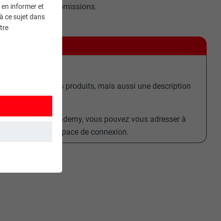
s, insuffisances ou omissions.
 en informer et
à ce sujet dans
tre
 produit de PREFA.
ormations sur nos produits, mais aussi une description
rire à la PREFA Academy, vous pouvez vous adresser à
’accéder à notre espace de connexion.
et. Ils