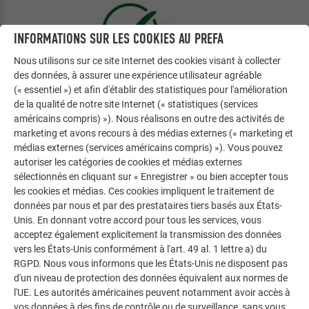
INFORMATIONS SUR LES COOKIES AU PREFA
Nous utilisons sur ce site Internet des cookies visant à collecter
des données, à assurer une expérience utilisateur agréable
(« essentiel ») et afin d'établir des statistiques pour l'amélioration
de la qualité de notre site Internet (« statistiques (services
américains compris) »). Nous réalisons en outre des activités de
marketing et avons recours à des médias externes (« marketing et
médias externes (services américains compris) »). Vous pouvez
autoriser les catégories de cookies et médias externes
sélectionnés en cliquant sur « Enregistrer » ou bien accepter tous
les cookies et médias. Ces cookies impliquent le traitement de
données par nous et par des prestataires tiers basés aux États-
Unis. En donnant votre accord pour tous les services, vous
Jonction de Sidings
acceptez également explicitement la transmission des données
vers les États-Unis conformément à l'art. 49 al. 1 lettre a) du
RGPD. Nous vous informons que les États-Unis ne disposent pas
d'un niveau de protection des données équivalent aux normes de
Il n’est pas possible de poser des jointures PREFA les unes
l'UE. Les autorités américaines peuvent notamment avoir accès à
au-dessus des autres :
vos données à des fins de contrôle ou de surveillance, sans vous