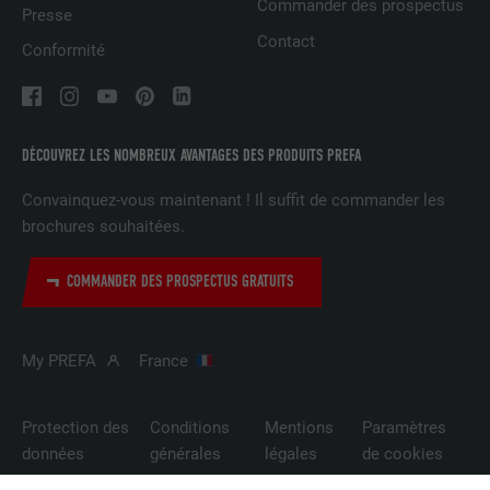
Commander des prospectus
Presse
EXPIRATION
2 ans
Contact
Conformité
Utilisé par le service de réseau social
UTILITÉ
LinkedIn pour suivre l'utilisation de
services intégrés.
DÉCOUVREZ LES NOMBREUX AVANTAGES DES PRODUITS PREFA
Convainquez-vous maintenant ! Il suffit de commander les
NOM
bscookie
brochures souhaitées.
FOURNISSEUR
LinkedIn
COMMANDER DES PROSPECTUS GRATUITS
EXPIRATION
2 ans
Utilisé par le service de réseau social
My PREFA
France
UTILITÉ
LinkedIn pour suivre l'utilisation de
services intégrés
Protection des
Conditions
Mentions
Paramètres
données
générales
légales
de cookies
NOM
UserMatchHistory