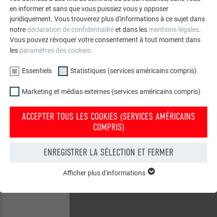
en informer et sans que vous puissiez vous y opposer
juridiquement. Vous trouverez plus d'informations à ce sujet dans
notre
déclaration de confidentialité
et dans les
mentions légales
.
Vous pouvez révoquer votre consentement à tout moment dans
les
paramètres des cookies
.
Essentiels
Statistiques (services américains compris)
Marketing et médias externes (services américains compris)
ACCEPTER TOUS LES COOKIES (SERVICES AMÉRICAINS
COMPRIS)
ENREGISTRER LA SÉLECTION ET FERMER
Afficher plus d'informations
ESSENTIELS
Les cookies du groupe « Essentiels » sont nécessaires aux
fonctions de base du site Internet. Ils garantissent que le site
Internet fonctionne correctement.