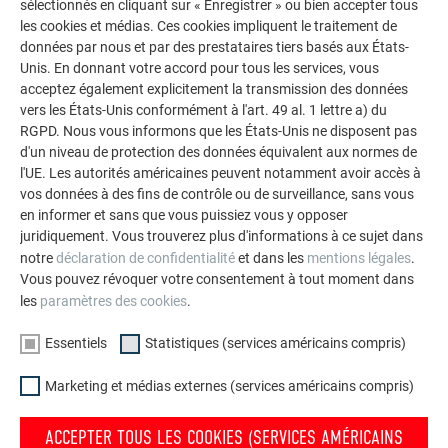
Forets (Ø 13
•
•
sélectionnés en cliquant sur « Enregistrer » ou bien accepter tous
les cookies et médias. Ces cookies impliquent le traitement de
mm)
données par nous et par des prestataires tiers basés aux États-
Unis. En donnant votre accord pour tous les services, vous
Clé à cliquet
•
•
acceptez également explicitement la transmission des données
vers les États-Unis conformément à l'art. 49 al. 1 lettre a) du
Clé à douille
•
•
RGPD. Nous vous informons que les États-Unis ne disposent pas
(SW 9)
d'un niveau de protection des données équivalent aux normes de
l'UE. Les autorités américaines peuvent notamment avoir accès à
vos données à des fins de contrôle ou de surveillance, sans vous
Clé à douille
•
en informer et sans que vous puissiez vous y opposer
(SW 17)
juridiquement. Vous trouverez plus d'informations à ce sujet dans
notre
déclaration de confidentialité
et dans les
mentions légales
.
Clé à fourche
•
•
•
•
Vous pouvez révoquer votre consentement à tout moment dans
(SW 18)
les
paramètres des cookies
.
Clé à fourche
•
Essentiels
Statistiques (services américains compris)
(SW 19)
Marketing et médias externes (services américains compris)
Clé
•
•
•
•
ACCEPTER TOUS LES COOKIES (SERVICES AMÉRICAINS
dynamométrique