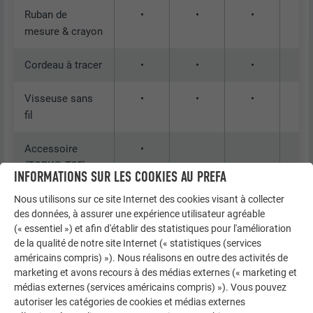
Ruban de
•
•
•
•
mesure & crayon
Cordeau à tracer
•
•
•
•
Visseuse sans
•
•
•
•
fil
Accessoire
•
(TORX® T25)
INFORMATIONS SUR LES COOKIES AU PREFA
Accessoire
•
•
•
•
Nous utilisons sur ce site Internet des cookies visant à collecter
des données, à assurer une expérience utilisateur agréable
(TORX® T40)
(« essentiel ») et afin d'établir des statistiques pour l'amélioration
de la qualité de notre site Internet (« statistiques (services
Forets (Ø 5 mm)
•
américains compris) »). Nous réalisons en outre des activités de
marketing et avons recours à des médias externes (« marketing et
Forets (Ø 8 mm)
•
•
médias externes (services américains compris) »). Vous pouvez
autoriser les catégories de cookies et médias externes