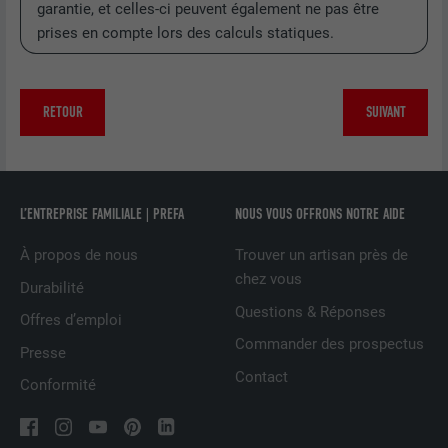
garantie, et celles-ci peuvent également ne pas être
FOURNISSEUR
LinkedIn
prises en compte lors des calculs statiques.
EXPIRATION
1 jour
RETOUR
SUIVANT
Utilisé par le service de réseau social
UTILITÉ
LinkedIn pour suivre l'utilisation de
services intégrés
L’ENTREPRISE FAMILIALE | PREFA
NOUS VOUS OFFRONS NOTRE AIDE
NOM
lissc
À propos de nous
Trouver un artisan près de
FOURNISSEUR
LinkedIn
chez vous
Durabilité
Questions & Réponses
EXPIRATION
1 an
Offres d’emploi
Commander des prospectus
Presse
Est utilisé pour garantir que le même
Contact
UTILITÉ
attribut SameSite est disponible pour
Conformité
tous les cookies dans ce navigateur