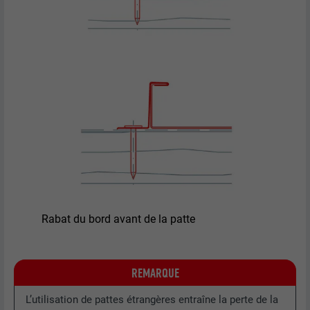
Utilisé par le service de réseau social
UTILITÉ
LinkedIn pour suivre l'utilisation de
services intégrés
NOM
UserMatchHistory
FOURNISSEUR
LinkedIn
EXPIRATION
29 jours
Est utilisé pour suivre l'utilisateur sur
plusieurs sites Internet afin d'afficher de
Rabat du bord avant de la patte
UTILITÉ
la publicité adaptée aux préférences de
l'utilisateur.
REMARQUE
NOM
lidc
L’utilisation de pattes étrangères entraîne la perte de la