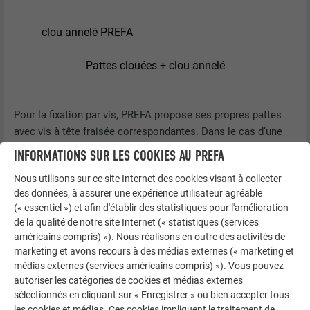
clou annelé PREFA
Pattes clouées + clou annelé
Pour la fixation par vis, PREFA propose ses propres pattes
avec vis à tête fraisée correspondantes. Dans le cas d’une
réalisation vissée, il convient d’utiliser 2 vis par patte à la
INFORMATIONS SUR LES COOKIES AU PREFA
fois pour les pattes fixes ainsi que pour les pattes
Nous utilisons sur ce site Internet des cookies visant à collecter
coulissantes.
des données, à assurer une expérience utilisateur agréable
(« essentiel ») et afin d'établir des statistiques pour l'amélioration
de la qualité de notre site Internet (« statistiques (services
américains compris) »). Nous réalisons en outre des activités de
marketing et avons recours à des médias externes (« marketing et
médias externes (services américains compris) »). Vous pouvez
autoriser les catégories de cookies et médias externes
sélectionnés en cliquant sur « Enregistrer » ou bien accepter tous
les cookies et médias. Ces cookies impliquent le traitement de