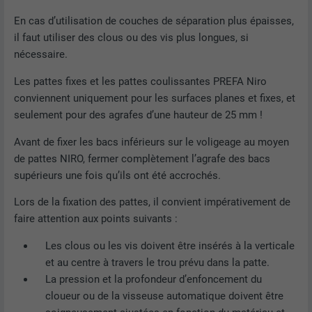
Les cookies « Marketing et médias externes (services
EXPIRATION
2 ans
américains compris) » sont utilisés par les annonceurs
En cas d’utilisation de couches de séparation plus épaisses,
(prestataires tiers) pour afficher de la publicité personnalisée.
il faut utiliser des clous ou des vis plus longues, si
Enregistre un identifiant unique utilisé
NOM
cookie_optin
Ils observent pour cela les visiteurs à travers les sites Internet.
pour générer des données statistiques
nécessaire.
UTILITÉ
Lorsque ces cookies sont acceptés, l'accès aux contenus des
sur la manière dont l'utilisateur utilise le
FOURNISSEUR
Sgalinski
plateformes vidéo et de réseaux sociaux ne nécessite plus de
Les pattes fixes et les pattes coulissantes PREFA Niro
site Internet.
consentement manuel.
conviennent uniquement pour les surfaces planes et fixes, et
EXPIRATION
12 mois
seulement pour des agrafes d’une hauteur de 25 mm !
Afficher les informations relatives aux cookies
NOM
NID
NOM
_gat
Ce cookie est essentiel au
Avant de fixer les bacs inférieurs sur le voligeage au moyen
fonctionnement de l'extension qui gère
FOURNISSEUR
Google
de pattes NIRO, fermer complètement l’agrafe des bacs
FOURNISSEUR
Google Analytics
le consentement pour les cookies. Il doit
UTILITÉ
supérieurs une fois qu’ils ont été accrochés.
être enregistré pour que l'outil sache
EXPIRATION
6 mois
EXPIRATION
1 jour
quels groupes de cookies ont été
Lors de la fixation des pattes, il convient impérativement de
acceptés par l'utilisateur.
Ce cookie comprend un identifiant
faire attention aux points suivants :
Est utilisé par Google Analytics pour
unique via lequel vos paramètres
UTILITÉ
limiter le taux de sollicitation.
Les clous ou les vis doivent être insérés à la verticale
préférés et d'autres informations sont
et au centre à travers le trou prévu dans la patte.
enregistrés, en particulier la langue que
UTILITÉ
vous préférez, combien de résultats de
La pression et la profondeur d’enfoncement du
NOM
_gid
recherche doivent être affichés par page
cloueur ou de la visseuse automatique doivent être
(p. ex. 10 ou 20) et si le filtre Google