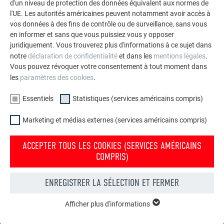
d'un niveau de protection des données équivalent aux normes de
série à -20°C : 106
l'UE. Les autorités américaines peuvent notamment avoir accès à
EXEMPLE DE TUILE SOLAIRE GRAND FORMAT :
vos données à des fins de contrôle ou de surveillance, sans vous
en informer et sans que vous puissiez vous y opposer
juridiquement. Vous trouverez plus d'informations à ce sujet dans
Tension du système: 1.000 V
notre
déclaration de confidentialité
et dans les
mentions légales
.
Tension par module dans des conditions d’essai
Vous pouvez révoquer votre consentement à tout moment dans
standard (STC) : 19,33 V
les
paramètres des cookies
.
Coefficient de température de la tension : -0,3 %/°C
Température minimale attendue : -20 °C
Essentiels
Statistiques (services américains compris)
Température de référence dans des conditions d’essai
Marketing et médias externes (services américains compris)
standard 25 °C
Différence de température par rapport à la température de
ACCEPTER TOUS LES COOKIES (SERVICES AMÉRICAINS
référence :
COMPRIS)
ΔT=25 °C-(-20 °C)=45 °C
ENREGISTRER LA SÉLECTION ET FERMER
Augmentation de la tension par module due au changement
de température :
Afficher plus d'informations
ESSENTIELS
ΔVmodule=VSTC×((ΔT × coefficient)/100)
Les cookies du groupe « Essentiels » sont nécessaires aux
ΔVmodule=19,33 V×((45 °C × 0,3%)/100)