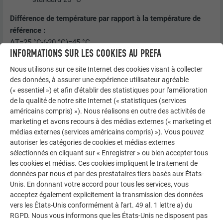
Différence de température par rapport à la température de
référence :
ΔT=25 °C-(-20 °C)=45 °C
INFORMATIONS SUR LES COOKIES AU PREFA
Augmentation de la tension par module due au changement
Nous utilisons sur ce site Internet des cookies visant à collecter
de température :
des données, à assurer une expérience utilisateur agréable
ΔVmodule=VSTC×((ΔT × coefficient)/100)
(« essentiel ») et afin d'établir des statistiques pour l'amélioration
ΔVmodule=8,28 V×((45 °C × 0,3 %)/100)
de la qualité de notre site Internet (« statistiques (services
ΔVmodule=8,28 V×0,135=1,1178 V
américains compris) »). Nous réalisons en outre des activités de
marketing et avons recours à des médias externes (« marketing et
Tension maximale par module à la température minimale :
médias externes (services américains compris) »). Vous pouvez
Vmax=VSTC+ΔVmodule
autoriser les catégories de cookies et médias externes
Vmax=8,28 V+1,1178 V=9,3978V
sélectionnés en cliquant sur « Enregistrer » ou bien accepter tous
les cookies et médias. Ces cookies impliquent le traitement de
Nombre maximum de modules autorisés en série :
données par nous et par des prestataires tiers basés aux États-
Nmax=VSystem/Vmax
Unis. En donnant votre accord pour tous les services, vous
acceptez également explicitement la transmission des données
Nmax=(1000 V)/(9,3978 V) ≈ 106,42
vers les États-Unis conformément à l'art. 49 al. 1 lettre a) du
Nombre maximum de modules pouvant être raccordés en
RGPD. Nous vous informons que les États-Unis ne disposent pas