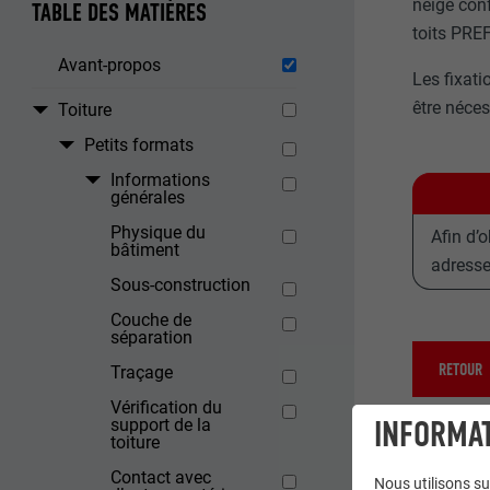
neige con
TABLE DES MATIÈRES
toits PREF
Avant-propos
Les fixati
être néces
Toiture
Petits formats
Informations
générales
Physique du
Afin d’
bâtiment
adresse
Sous-construction
Couche de
séparation
RETOUR
Traçage
Vérification du
INFORMAT
support de la
toiture
Contact avec
Nous utilisons su