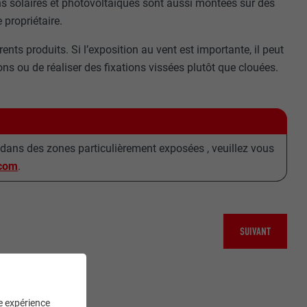
s solaires et photovoltaïques sont aussi montées sur des
 propriétaire.
nts produits. Si l’exposition au vent est importante, il peut
ns ou de réaliser des fixations vissées plutôt que clouées.
s dans des zones particulièrement exposées , veuillez vous
.com
.
SUIVANT
ne expérience