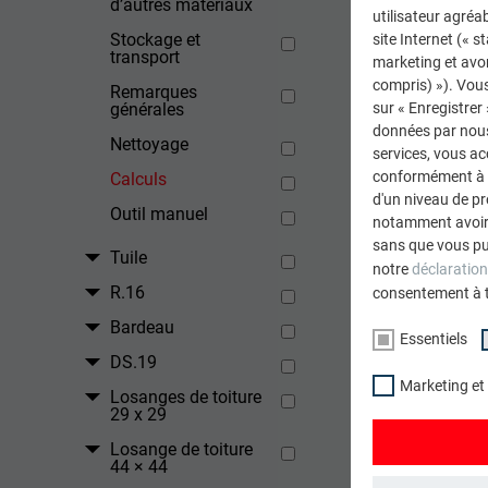
d’autres matériaux
utilisateur agréab
Stockage et
site Internet (« 
transport
marketing et avo
compris) »). Vous
Remarques
générales
sur « Enregistrer
données par nous 
Nettoyage
services, vous a
conformément à l'
Calculs
d'un niveau de p
Outil manuel
notamment avoir 
sans que vous pu
Tuile
notre
déclaration
R.16
consentement à 
Bardeau
Essentiels
DS.19
Marketing et
Losanges de toiture
29 x 29
Losange de toiture
44 × 44