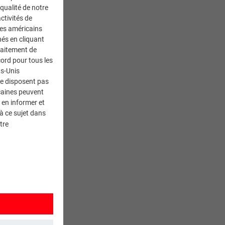
 qualité de notre
ctivités de
ces américains
nés en cliquant
traitement de
ord pour tous les
ts-Unis
ne disposent pas
caines peuvent
 en informer et
à ce sujet dans
tre