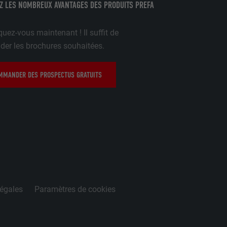
rnet.
Z LES NOMBREUX AVANTAGES DES PRODUITS PREFA
uez-vous maintenant ! Il suffit de
r les brochures souhaitées.
gère le
 l'outil
teur.
MANDER DES PROSPECTUS GRATUITS
amètres
lier la langue
 être affichés
ation.
t être activé
légales
Paramètres de cookies
nées
rnet.