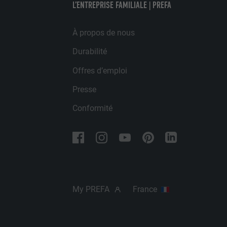
L’ENTREPRISE FAMILIALE | PREFA
FOURNISSE
NOM
EXPIRATION
À propos de nous
FOURNISSE
NOM
Durabilité
EXPIRATION
FOURNISSE
UTILITÉ
Offres d’emploi
EXPIRATION
Presse
UTILITÉ
UTILITÉ
Conformité
NOM
NOM
FOURNISSE
FOURNISSE
EXPIRATION
My PREFA
France
EXPIRATION
UTILITÉ