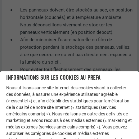
Les panneaux doivent être stockés au sec, en position
horizontale (couchés) et à température ambiante.
Nous déconseillons vivement de stocker les
panneaux verticalement (en position debout).
Afin de minimiser l’usure naturelle du film de
protection pendant le stockage des panneaux, veillez
à ce que ceux-ci ne soient pas directement exposés à
la lumière du soleil.
Pour éviter tout fléchissement des panneaux, les
INFORMATIONS SUR LES COOKIES AU PREFA
palettes doivent reposer parfaitement à plat. Elles
doivent donc pour ce faire être soutenues en plusieurs
Nous utilisons sur ce site Internet des cookies visant à collecter
points sur toute leur longueur (p. ex. par des lattes de
des données, à assurer une expérience utilisateur agréable
bois).
(« essentiel ») et afin d'établir des statistiques pour l'amélioration
N’empilez pas plus de quatre palettes complètes les
de la qualité de notre site Internet (« statistiques (services
américains compris) »). Nous réalisons en outre des activités de
unes sur les autres.
marketing et avons recours à des médias externes (« marketing et
Ne jamais empiler non plus de palettes de tailles
médias externes (services américains compris) »). Vous pouvez
différentes les unes sur les autres.
autoriser les catégories de cookies et médias externes
Ne posez pas d’objets lourds sur les palettes.