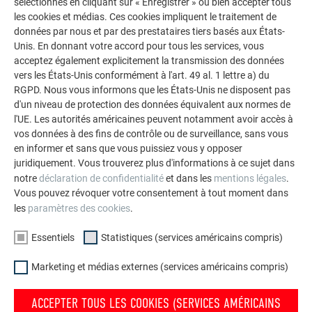
sélectionnés en cliquant sur « Enregistrer » ou bien accepter tous
les cookies et médias. Ces cookies impliquent le traitement de
MANUTENTION
données par nous et par des prestataires tiers basés aux États-
Unis. En donnant votre accord pour tous les services, vous
Immédiatement après réception de la livraison :
acceptez également explicitement la transmission des données
Inspectez la palette pour vérifier qu’il n’y a pas de
vers les États-Unis conformément à l'art. 49 al. 1 lettre a) du
RGPD. Nous vous informons que les États-Unis ne disposent pas
dommages visibles.
d'un niveau de protection des données équivalent aux normes de
Lors du déballage de la palette : vérifiez que les
l'UE. Les autorités américaines peuvent notamment avoir accès à
panneaux ne sont pas endommagés.
vos données à des fins de contrôle ou de surveillance, sans vous
Le déballage et le remballage des palettes doit avoir
en informer et sans que vous puissiez vous y opposer
lieu dans un endroit propre.
juridiquement. Vous trouverez plus d'informations à ce sujet dans
Pour éviter tout fléchissement, les panneaux doivent
notre
déclaration de confidentialité
et dans les
mentions légales
.
toujours être portés verticalement.
Vous pouvez révoquer votre consentement à tout moment dans
les
paramètres des cookies
.
Ne pas apposer de rubans adhésifs ou d’étiquettes
autocollantes directement sur le film de protection ou
Essentiels
Statistiques (services américains compris)
sur la surface des panneaux composites
PREFABOND ; ne pas utiliser non plus de stylos de
Marketing et médias externes (services américains compris)
retouche. En effet, le plastifiant que ceux-ci
contiennent pourrait pénétrer le film et attaquer la
ACCEPTER TOUS LES COOKIES (SERVICES AMÉRICAINS
surface laquée.