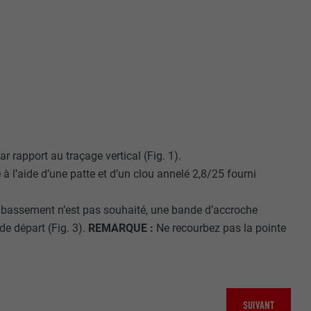
mment le site
r sur le site
e les
age qui
ichées
par les
ar rapport au traçage vertical (Fig. 1).
pour cela les
à l’aide d’une patte et d’un clou annelé 2,8/25 fourni
tenus des
nées
rnet.
bassement n’est pas souhaité, une bande d’accroche
e départ (Fig. 3).
REMARQUE :
Ne recourbez pas la pointe
gère le
 l'outil
teur.
SUIVANT