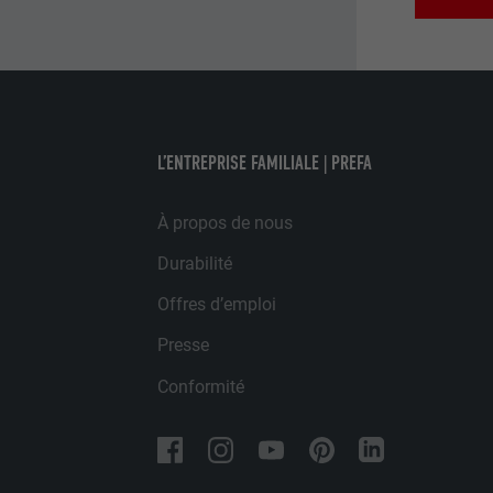
EXPIRATION
UTILITÉ
UTILITÉ
NOM
L’ENTREPRISE FAMILIALE | PREFA
NOM
FOURNISSE
À propos de nous
FOURNISSE
EXPIRATION
Durabilité
EXPIRATION
UTILITÉ
Offres d’emploi
UTILITÉ
Presse
NOM
Conformité
NOM
FOURNISSE
FOURNISSE
EXPIRATION