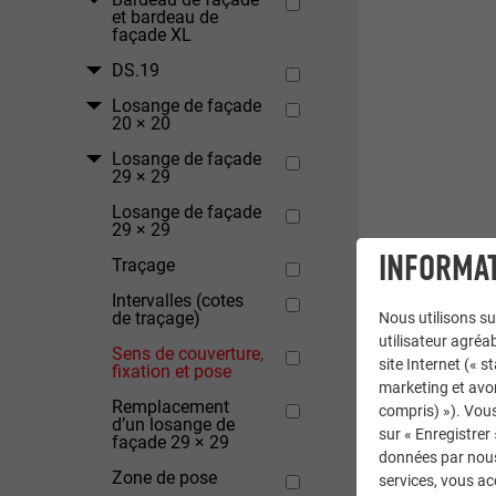
et bardeau de
façade XL
DS.19
Losange de façade
20 × 20
Losange de façade
29 × 29
Losange de façade
29 × 29
INFORMAT
Traçage
Intervalles (cotes
de traçage)
Nous utilisons su
utilisateur agréab
Sens de couverture,
site Internet (« 
fixation et pose
marketing et avo
Remplacement
compris) »). Vous
d’un losange de
sur « Enregistrer
façade 29 × 29
données par nous 
Zone de pose
services, vous a