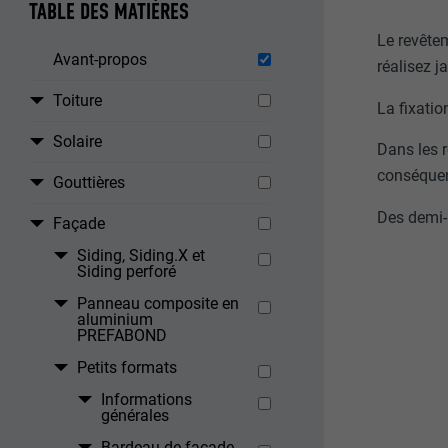
TABLE DES MATIÈRES
Le revêtem
Avant-propos
réalisez j
Toiture
La fixatio
Solaire
Dans les r
conséque
Gouttières
Des demi-l
Façade
Siding, Siding.X et
Siding perforé
Panneau composite en
aluminium
PREFABOND
Petits formats
Informations
générales
Bardeau de façade