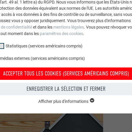
art. 49 al. 1 lettre a) du RGPD. Nous vous informons que les États-Unis 
rotection des données équivalent aux normes de l'UE. Les autorités améri
accès à vos données à des fins de contrôle ou de surveillance, sans vous
issiez vous y opposer juridiquement. Vous trouverez plus d'informations 
 de confidentialité
et dans les
mentions légales
. Vous pouvez révoquer vo
tout moment dans les
paramètres des cookies
.
Statistiques (services américains compris)
 médias externes (services américains compris)
ACCEPTER TOUS LES COOKIES (SERVICES AMÉRICAINS COMPRIS)
ENREGISTRER LA SÉLECTION ET FERMER
Afficher plus d'informations
groupe « Essentiels » sont nécessaires aux fonctions de base du site Intern
e le site Internet fonctionne correctement.
Afficher les informations relatives aux cookies
PHPSESSID