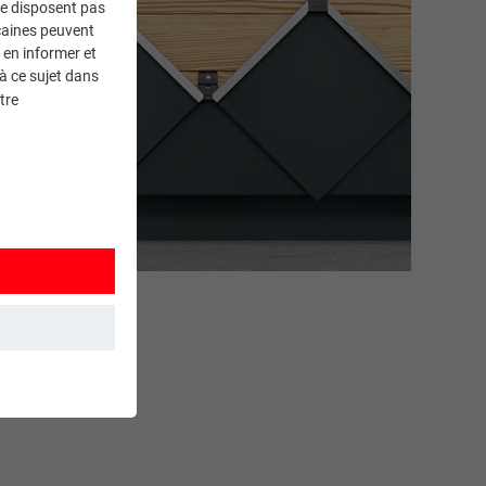
ne disposent pas
caines peuvent
 en informer et
à ce sujet dans
tre
et. Ils