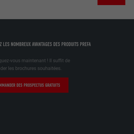
amètres
lier la langue
 être affichés
ation.
t être activé
Z LES NOMBREUX AVANTAGES DES PRODUITS PREFA
uez-vous maintenant ! Il suffit de
r les brochures souhaitées.
nées
rnet.
MANDER DES PROSPECTUS GRATUITS
net.