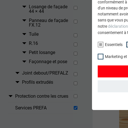
conformément à l'
Losange de façade
d'un niveau de p
44 × 44
notamment avoir 
sans que vous pu
Panneau de façade
FX.12
notre
déclaration
consentement à 
Tuile
R.16
Essentiels
Petit losange
Marketing et
Façonnage et pose
Joint debout/PREFALZ
Profils extrudés
Protection contre les crues
ESSENTIELS
Les cookies du 
Services PREFA
garantissent qu
NOM