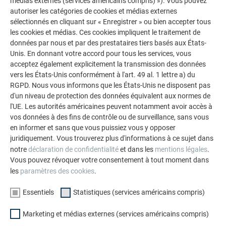
médias externes (services américains compris) »). Vous pouvez
autoriser les catégories de cookies et médias externes
Informations produit
sélectionnés en cliquant sur « Enregistrer » ou bien accepter tous
les cookies et médias. Ces cookies impliquent le traitement de
données par nous et par des prestataires tiers basés aux États-
Unis. En donnant votre accord pour tous les services, vous
acceptez également explicitement la transmission des données
Façonnage et pose
vers les États-Unis conformément à l'art. 49 al. 1 lettre a) du
RGPD. Nous vous informons que les États-Unis ne disposent pas
d'un niveau de protection des données équivalent aux normes de
l'UE. Les autorités américaines peuvent notamment avoir accès à
vos données à des fins de contrôle ou de surveillance, sans vous
RETOUR
SUIVANT
en informer et sans que vous puissiez vous y opposer
juridiquement. Vous trouverez plus d'informations à ce sujet dans
notre
déclaration de confidentialité
et dans les
mentions légales
.
Vous pouvez révoquer votre consentement à tout moment dans
les
paramètres des cookies
.
L’ENTREPRISE FAMILIALE | PREFA
NOUS VOUS OFFRONS NOTRE AIDE
Essentiels
Statistiques (services américains compris)
À propos de nous
Trouver un artisan près de
chez vous
Durabilité
Marketing et médias externes (services américains compris)
Questions & Réponses