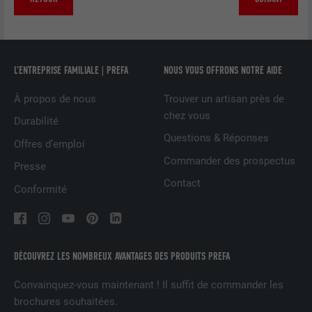
NOM
lang
EXPIRATION
90 jours
FOURNISSEUR
LinkedIn
Est placé afin de tester si le navigateur
L’ENTREPRISE FAMILIALE | PREFA
NOUS VOUS OFFRONS NOTRE AIDE
UTILITÉ
autorise l'utilisation de cookies. Ne
EXPIRATION
Session
contient aucun élément d'identification.
À propos de nous
Trouver un artisan près de
Utilisé par LinkedIn lorsqu'un site
chez vous
Durabilité
UTILITÉ
Internet contient une fenêtre « Suivez-
Questions & Réponses
Offres d’emploi
nous » intégrée.
Commander des prospectus
Presse
Contact
Conformité
NOM
bcookie
FOURNISSEUR
LinkedIn
EXPIRATION
2 ans
DÉCOUVREZ LES NOMBREUX AVANTAGES DES PRODUITS PREFA
Convainquez-vous maintenant ! Il suffit de commander les
Utilisé par le service de réseau social
brochures souhaitées.
UTILITÉ
LinkedIn pour suivre l'utilisation de