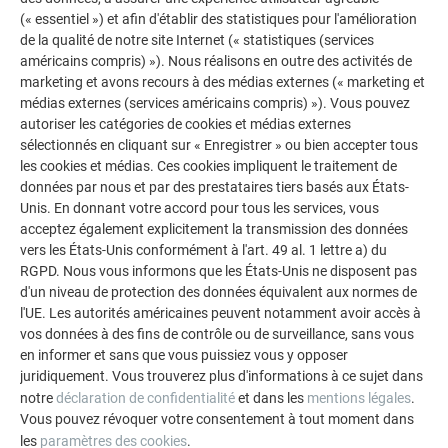
(« essentiel ») et afin d'établir des statistiques pour l'amélioration
de la qualité de notre site Internet (« statistiques (services
américains compris) »). Nous réalisons en outre des activités de
marketing et avons recours à des médias externes (« marketing et
médias externes (services américains compris) »). Vous pouvez
autoriser les catégories de cookies et médias externes
sélectionnés en cliquant sur « Enregistrer » ou bien accepter tous
les cookies et médias. Ces cookies impliquent le traitement de
données par nous et par des prestataires tiers basés aux États-
Unis. En donnant votre accord pour tous les services, vous
acceptez également explicitement la transmission des données
vers les États-Unis conformément à l'art. 49 al. 1 lettre a) du
RGPD. Nous vous informons que les États-Unis ne disposent pas
d'un niveau de protection des données équivalent aux normes de
l'UE. Les autorités américaines peuvent notamment avoir accès à
vos données à des fins de contrôle ou de surveillance, sans vous
en informer et sans que vous puissiez vous y opposer
juridiquement. Vous trouverez plus d'informations à ce sujet dans
Lors de la rotation du poteau intermédiaire jusqu’en
notre
déclaration de confidentialité
et dans les
mentions légales
.
butée, veiller à ce que le joint soit correctement
Vous pouvez révoquer votre consentement à tout moment dans
positionné. Procéder dans l’ordre inverse pour le
les
paramètres des cookies
.