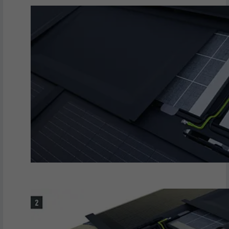
FOURNISSEUR
LinkedIn
EXPIRATION
2 ans
Utilisé par le service de réseau social
UTILITÉ
LinkedIn pour suivre l'utilisation de
services intégrés
NOM
UserMatchHistory
FOURNISSEUR
LinkedIn
EXPIRATION
29 jours
Est utilisé pour suivre l'utilisateur sur
plusieurs sites Internet afin d'afficher de
UTILITÉ
la publicité adaptée aux préférences de
l'utilisateur.