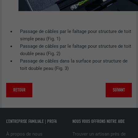
Est utilisé pour garantir que le même
UTILITÉ
attribut SameSite est disponible pour
tous les cookies dans ce navigateur
Passage de câbles par le faîtage pour structure de toit
NOM
_fbp
simple peau (Fig. 1)
Passage de câbles par le faîtage pour structure de toit
FOURNISSEUR
Facebook
double peau (Fig. 2)
Passage de câbles dans la surface pour structure de
EXPIRATION
3 mois
toit double peau (Fig. 3)
Est utilisé par Facebook pour afficher
une série de produits publicitaires, par
UTILITÉ
RETOUR
SUIVANT
exemple des offres en temps réel
d'annonceurs tiers.
NOM
fr
L’ENTREPRISE FAMILIALE | PREFA
NOUS VOUS OFFRONS NOTRE AIDE
FOURNISSEUR
Facebook
À propos de nous
Trouver un artisan près de