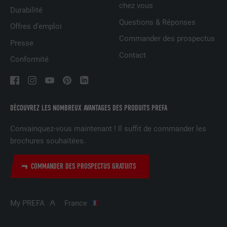
chez vous
Durabilité
EXPIRATION
3 mois
Questions & Réponses
Offres d’emploi
Est utilisé par Facebook pour afficher
Commander des prospectus
Presse
une série de produits publicitaires, par
UTILITÉ
Contact
exemple des offres en temps réel
Conformité
d'annonceurs tiers.
NOM
IDE
DÉCOUVREZ LES NOMBREUX AVANTAGES DES PRODUITS PREFA
FOURNISSEUR
doubleclick.net
Convainquez-vous maintenant ! Il suffit de commander les
brochures souhaitées.
EXPIRATION
1 an
COMMANDER DES PROSPECTUS GRATUITS
Utilisé par Google DoubleClick pour
enregistrer et signaler les actions d'un
utilisateur sur le site Internet après
My PREFA
France
l'affichage d'une annonce du
UTILITÉ
fournisseur ou après que l'utilisateur a
cliqué sur une annonce du fournisseur,