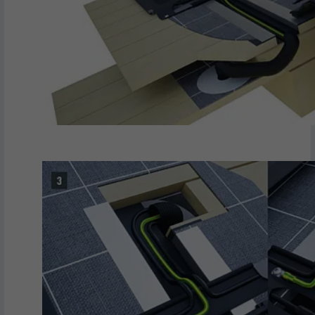
NOM
lidc
FOURNISSEUR
LinkedIn
EXPIRATION
1 jour
Utilisé par le service de réseau social
UTILITÉ
LinkedIn pour suivre l'utilisation de
services intégrés
NOM
lissc
FOURNISSEUR
LinkedIn
EXPIRATION
1 an