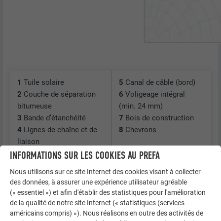
1
Tuile solaire
5
Canal de câble (bord)
2
Couche de séparation
6
Voligeage intégral
bitumeuse
(min. 24 mm)
3
Bande d’étanchéité
7
Bois de construction
4
Lignes de chaîne et de
8
Chevrons
liaison
INFORMATIONS SUR LES COOKIES AU PREFA
Nous utilisons sur ce site Internet des cookies visant à collecter
GRAND CANAL DE CÂBLE DOUBLE PEAU
des données, à assurer une expérience utilisateur agréable
(« essentiel ») et afin d'établir des statistiques pour l'amélioration
de la qualité de notre site Internet (« statistiques (services
américains compris) »). Nous réalisons en outre des activités de