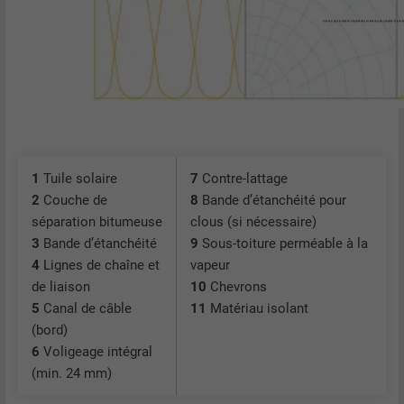
enregistrés, en particulier la langue que
UTILITÉ
vous préférez, combien de résultats de
NOM
_gid
recherche doivent être affichés par page
(p. ex. 10 ou 20) et si le filtre Google
FOURNISSEUR
Google Universal Analytics
SafeSearch doit être activé ou non.
EXPIRATION
1 jour
NOM
lang
Enregistre un identifiant unique utilisé
1
Tuile solaire
7
Contre-lattage
pour générer des données statistiques
FOURNISSEUR
ads.linkedin.com
2
Couche de
8
Bande d’étanchéité pour
UTILITÉ
sur la manière dont l'utilisateur utilise le
séparation bitumeuse
clous (si nécessaire)
site Internet.
EXPIRATION
Session
3
Bande d’étanchéité
9
Sous-toiture perméable à la
4
Lignes de chaîne et
vapeur
Enregistre la langue choisie par
de liaison
10
Chevrons
UTILITÉ
NOM
_gaexp
l'utilisateur pour un site Internet.
5
Canal de câble
11
Matériau isolant
(bord)
FOURNISSEUR
Google Optimize
6
Voligeage intégral
NOM
lang
(min. 24 mm)
EXPIRATION
90 jours
FOURNISSEUR
LinkedIn