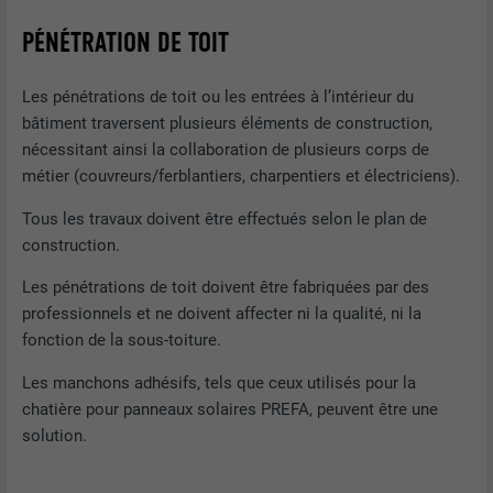
Est placé afin de tester si le navigateur
PÉNÉTRATION DE TOIT
UTILITÉ
autorise l'utilisation de cookies. Ne
EXPIRATION
Session
contient aucun élément d'identification.
Les pénétrations de toit ou les entrées à l’intérieur du
Utilisé par LinkedIn lorsqu'un site
UTILITÉ
Internet contient une fenêtre « Suivez-
bâtiment traversent plusieurs éléments de construction,
nous » intégrée.
nécessitant ainsi la collaboration de plusieurs corps de
métier (couvreurs/ferblantiers, charpentiers et électriciens).
Tous les travaux doivent être effectués selon le plan de
NOM
bcookie
construction.
FOURNISSEUR
LinkedIn
Les pénétrations de toit doivent être fabriquées par des
professionnels et ne doivent affecter ni la qualité, ni la
EXPIRATION
2 ans
fonction de la sous-toiture.
Utilisé par le service de réseau social
Les manchons adhésifs, tels que ceux utilisés pour la
UTILITÉ
LinkedIn pour suivre l'utilisation de
chatière pour panneaux solaires PREFA, peuvent être une
services intégrés.
solution.
NOM
bscookie