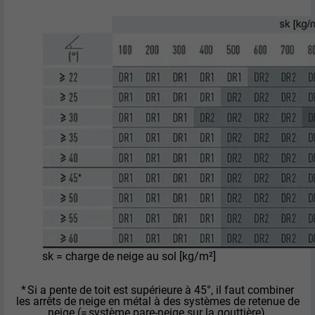
une série de produits publicitaires, par
UTILITÉ
exemple des offres en temps réel
d'annonceurs tiers.
NOM
fr
FOURNISSEUR
Facebook
EXPIRATION
3 mois
Est utilisé par Facebook pour afficher
une série de produits publicitaires, par
UTILITÉ
exemple des offres en temps réel
d'annonceurs tiers.
sk = charge de neige au sol [kg/m²]
NOM
IDE
* Si a pente de toit est supérieure à 45°, il faut combiner
les arrêts de neige en métal à des systèmes de retenue de
FOURNISSEUR
doubleclick.net
neige (= système pare-neige sur la gouttière).