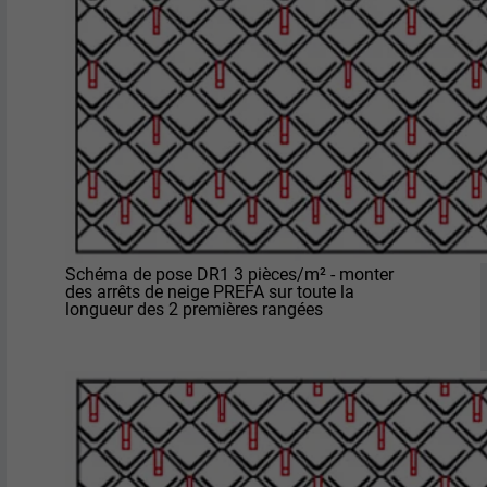
Est utilisé par Pinterest pour suivre
UTILITÉ
l'utilisation des services.
NOM
__cfduid
FOURNISSEUR
Adsymptotic.com
EXPIRATION
1 mois
Cookie utilisé pour identifier des clients
Schéma de pose DR1 3 pièces/m² - monter
différents derrière une même adresse IP
des arrêts de neige PREFA sur toute la
UTILITÉ
longueur des 2 premières rangées
et appliquer des paramètres de sécurité
en fonction des clients.
NOM
U
FOURNISSEUR
Adsymptotic.com