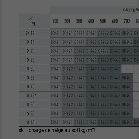
FOURNISSEUR
Pinterest
EXPIRATION
1 an
Ce cookie comprend un identifiant
unique universel (UUID) permettant de
UTILITÉ
grouper les actions effectuées sur
plusieurs pages lorsque l'utilisateur ne
peut pas être identifié clairement.
NOM
li_gc
FOURNISSEUR
LinkedIn
EXPIRATION
2 ans
Sert à enregistrer l'autorisation de
UTILITÉ
l'utilisateur à utiliser des cookies pour
sk = charge de neige au sol [kg/m²]
des fonctions non essentielles.