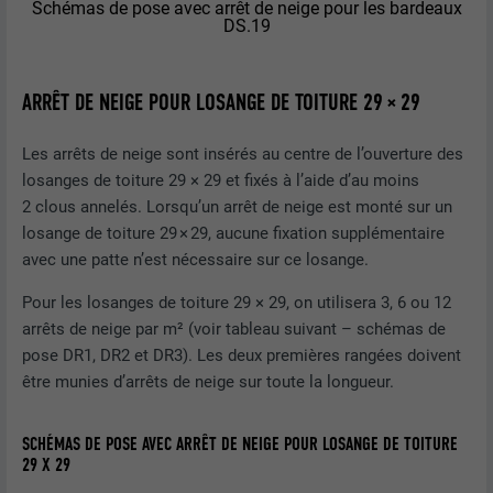
Schémas de pose avec arrêt de neige pour les bardeaux
DS.19
NOM
lissc
ARRÊT DE NEIGE POUR LOSANGE DE TOITURE 29 × 29
FOURNISSEUR
LinkedIn
Les arrêts de neige sont insérés au centre de l’ouverture des
EXPIRATION
1 an
losanges de toiture 29 × 29 et fixés à l’aide d’au moins
2 clous annelés. Lorsqu’un arrêt de neige est monté sur un
Est utilisé pour garantir que le même
losange de toiture 29 × 29, aucune fixation supplémentaire
UTILITÉ
attribut SameSite est disponible pour
avec une patte n’est nécessaire sur ce losange.
tous les cookies dans ce navigateur
Pour les losanges de toiture 29 × 29, on utilisera 3, 6 ou 12
arrêts de neige par m² (voir tableau suivant – schémas de
NOM
_fbp
pose DR1, DR2 et DR3). Les deux premières rangées doivent
être munies d’arrêts de neige sur toute la longueur.
FOURNISSEUR
Facebook
EXPIRATION
3 mois
SCHÉMAS DE POSE AVEC ARRÊT DE NEIGE POUR LOSANGE DE TOITURE
29 X 29
Est utilisé par Facebook pour afficher