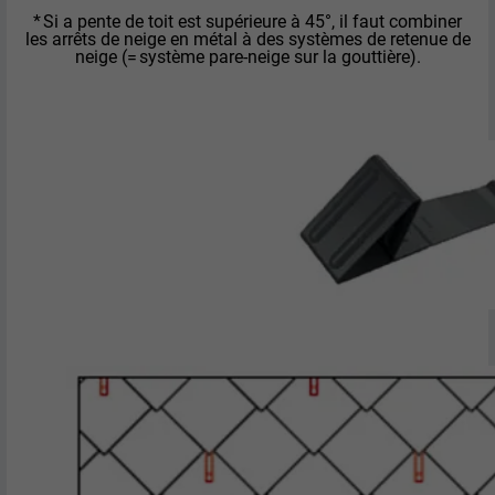
* Si a pente de toit est supérieure à 45°, il faut combiner
les arrêts de neige en métal à des systèmes de retenue de
NOM
lidc
neige (= système pare-neige sur la gouttière).
FOURNISSEUR
LinkedIn
EXPIRATION
1 jour
Pour faciliter le choix des centres de
UTILITÉ
calcul
NOM
test_cookie
FOURNISSEUR
doubleclick.net
EXPIRATION
15 minutes
Est placé afin de tester si le navigateur
UTILITÉ
autorise l'utilisation de cookies. Ne