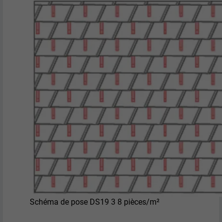
FOURNISSEUR
LinkedIn
EXPIRATION
29 jours
Est utilisé pour suivre l'utilisateur sur
plusieurs sites Internet afin d'afficher de
UTILITÉ
la publicité adaptée aux préférences de
l'utilisateur.
NOM
lidc
FOURNISSEUR
LinkedIn
EXPIRATION
1 jour
Utilisé par le service de réseau social
Schéma de pose DS19 3 8 pièces/m²
UTILITÉ
LinkedIn pour suivre l'utilisation de
services intégrés