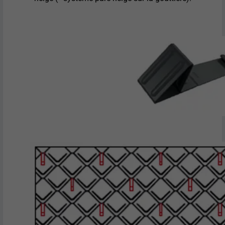
EXPIRATION
1 an
Utilisé par Google DoubleClick pour
enregistrer et signaler les actions d'un
utilisateur sur le site Internet après
l'affichage d'une annonce du
UTILITÉ
fournisseur ou après que l'utilisateur a
cliqué sur une annonce du fournisseur,
avec pour objectif de mesurer l'efficacité
d'une publicité et d'afficher des
publicités plus ciblées pour l'utilisateur.
NOM
_pin_unauth
FOURNISSEUR
Pinterest
EXPIRATION
1 an