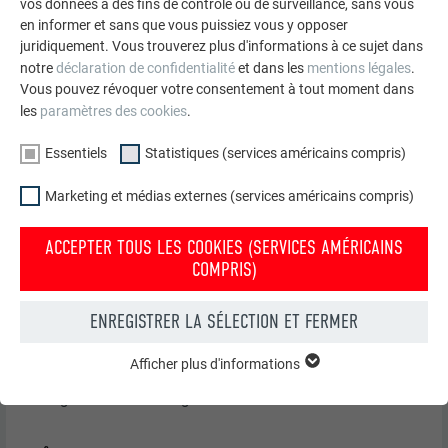
vos données à des fins de contrôle ou de surveillance, sans vous
en informer et sans que vous puissiez vous y opposer
Schéma de pose DS3 10 pièces/m²
juridiquement. Vous trouverez plus d'informations à ce sujet dans
notre
déclaration de confidentialité
et dans les
mentions légales
.
Schémas de pose avec arrêt de neige pour les bardeaux
Vous pouvez révoquer votre consentement à tout moment dans
les
paramètres des cookies
.
ARRÊTS DE NEIGE POUR DS.19
Essentiels
Statistiques (services américains compris)
Les arrêts de neige sont installés dans l’agrafe supérieure au
Marketing et médias externes (services américains compris)
niveau des encoches prévues à cet effet sur le bardeau
DS.19 (marquage « ST ») et sont fixés à l’aide d’au moins
ACCEPTER TOUS LES COOKIES (SERVICES AMÉRICAINS
2 clous annelés. L’utilisation d’arrêts de neige n’a aucune
COMPRIS)
influence sur le nombre de pattes de fixation des DS.19
ENREGISTRER LA SÉLECTION ET FERMER
Pour les DS.19, on utilisera 2, 4 ou 8 arrêts de neige par m²
(voir tableau – schémas de pose DS.19 1, DS.19 2 et DS.19
Afficher plus d'informations
ESSENTIELS
3). Les deux premières rangées doivent être munies d’arrêts
Les cookies du groupe « Essentiels » sont nécessaires aux
de neige sur toute la longueur.
fonctions de base du site Internet. Ils garantissent que le site
Internet fonctionne correctement.