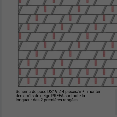
EXPIRATION
2 ans
Utilisé par le service de réseau social
UTILITÉ
LinkedIn pour suivre l'utilisation de
services intégrés.
NOM
bscookie
FOURNISSEUR
LinkedIn
EXPIRATION
2 ans
Utilisé par le service de réseau social
Schéma de pose DS19 2 4 pièces/m² - monter
UTILITÉ
LinkedIn pour suivre l'utilisation de
des arrêts de neige PREFA sur toute la
services intégrés
longueur des 2 premières rangées
NOM
UserMatchHistory