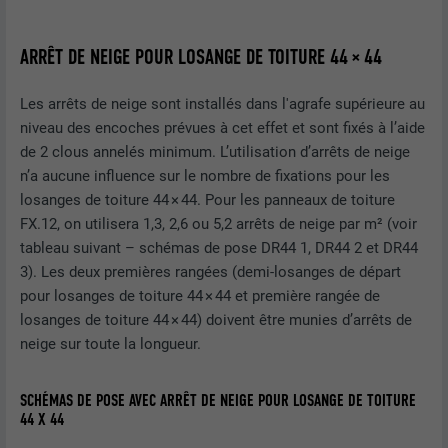
Utilisé par YouTube (Google) pour
ARRÊT DE NEIGE POUR LOSANGE DE TOITURE 44 × 44
UTILITÉ
enregistrer les paramètres utilisateur et
à d'autres fins non précisées
Les arrêts de neige sont installés dans l'agrafe supérieure au
niveau des encoches prévues à cet effet et sont fixés à l’aide
de 2 clous annelés minimum. L’utilisation d’arrêts de neige
NOM
_gcl_au
n’a aucune influence sur le nombre de fixations pour les
losanges de toiture 44 × 44. Pour les panneaux de toiture
FOURNISSEUR
Google AdSense
FX.12, on utilisera 1,3, 2,6 ou 5,2 arrêts de neige par m² (voir
EXPIRATION
3 mois
tableau suivant – schémas de pose DR44 1, DR44 2 et DR44
3). Les deux premières rangées (demi-losanges de départ
Utilisé par Google AdSense pour tester
pour losanges de toiture 44 × 44 et première rangée de
UTILITÉ
l'efficacité de la publicité sur les sites
losanges de toiture 44 × 44) doivent être munies d’arrêts de
Internet qui utilisent ses services.
neige sur toute la longueur.
SCHÉMAS DE POSE AVEC ARRÊT DE NEIGE POUR LOSANGE DE TOITURE
NOM
_pinterest_ct_ua
44 X 44