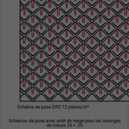
Enregistre un identifiant unique sur les
appareils mobiles afin de permettre un
UTILITÉ
suivi se basant sur une localisation GPS
géographique.
NOM
VISITOR_INFO1_LIVE
FOURNISSEUR
YouTube
EXPIRATION
179 jours
UTILITÉ
Mesure de la bande passante YouTube
NOM
YSC
Schéma de pose DR3 12 pièces/m²
FOURNISSEUR
YouTube
Schémas de pose avec arrêt de neige pour les losanges
de toiture 29 × 29
EXPIRATION
Session