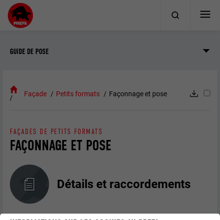
GUIDE DE POSE
Façade
Petits formats
Façonnage et pose
FAÇADES DE PETITS FORMATS
FAÇONNAGE ET POSE
Détails et raccordements