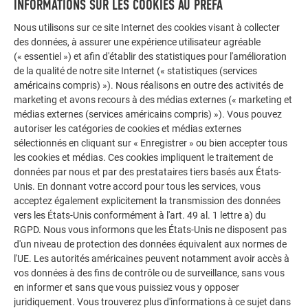
INFORMATIONS SUR LES COOKIES AU PREFA
Raccordement
Nous utilisons sur ce site Internet des cookies visant à collecter
inférieur / bandes de départ
des données, à assurer une expérience utilisateur agréable
(« essentiel ») et afin d'établir des statistiques pour l'amélioration
de la qualité de notre site Internet (« statistiques (services
américains compris) »). Nous réalisons en outre des activités de
Angle sortant et angle
marketing et avons recours à des médias externes (« marketing et
rentrant
médias externes (services américains compris) »). Vous pouvez
autoriser les catégories de cookies et médias externes
sélectionnés en cliquant sur « Enregistrer » ou bien accepter tous
les cookies et médias. Ces cookies impliquent le traitement de
Raccordement latéral
données par nous et par des prestataires tiers basés aux États-
Unis. En donnant votre accord pour tous les services, vous
acceptez également explicitement la transmission des données
vers les États-Unis conformément à l'art. 49 al. 1 lettre a) du
RGPD. Nous vous informons que les États-Unis ne disposent pas
d'un niveau de protection des données équivalent aux normes de
Raccordement supérieur
l'UE. Les autorités américaines peuvent notamment avoir accès à
vos données à des fins de contrôle ou de surveillance, sans vous
en informer et sans que vous puissiez vous y opposer
juridiquement. Vous trouverez plus d'informations à ce sujet dans