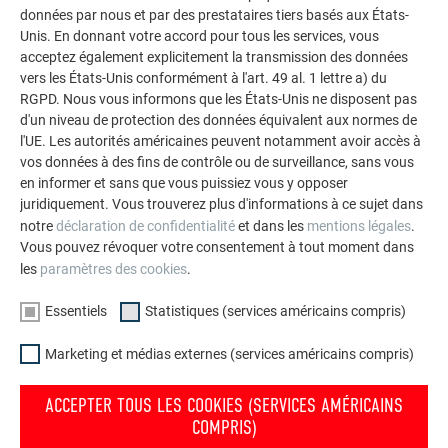
demi-losanges de départ et de fin sont nécessaires pour les
données par nous et par des prestataires tiers basés aux États-
raccordements inférieurs et supérieurs (1,48 pc./ml).
Unis. En donnant votre accord pour tous les services, vous
acceptez également explicitement la transmission des données
vers les États-Unis conformément à l'art. 49 al. 1 lettre a) du
RGPD. Nous vous informons que les États-Unis ne disposent pas
RETOUR
SUIVANT
d'un niveau de protection des données équivalent aux normes de
l'UE. Les autorités américaines peuvent notamment avoir accès à
vos données à des fins de contrôle ou de surveillance, sans vous
en informer et sans que vous puissiez vous y opposer
juridiquement. Vous trouverez plus d'informations à ce sujet dans
L’ENTREPRISE FAMILIALE | PREFA
NOUS VOUS OFFRONS NOTRE AIDE
notre
déclaration de confidentialité
et dans les
mentions légales
.
À propos de nous
Trouver un artisan près de
Vous pouvez révoquer votre consentement à tout moment dans
chez vous
les
paramètres des cookies
.
Durabilité
Questions & Réponses
Offres d’emploi
Essentiels
Statistiques (services américains compris)
Commander des prospectus
Presse
Marketing et médias externes (services américains compris)
Contact
Conformité
ACCEPTER TOUS LES COOKIES (SERVICES AMÉRICAINS
COMPRIS)