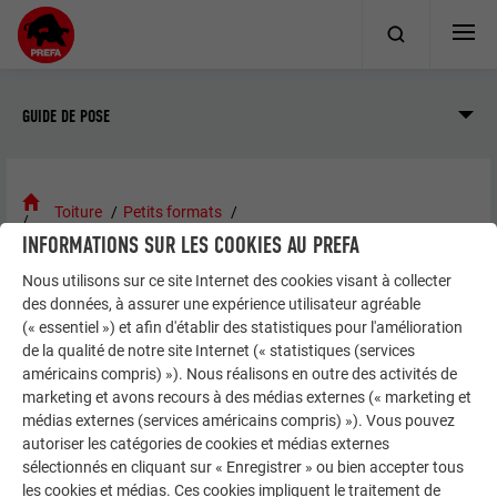
GUIDE DE POSE
Toiture
Petits formats
INFORMATIONS SUR LES COOKIES AU PREFA
Losange de toiture 44 × 44
Sens de couverture et fixation
Nous utilisons sur ce site Internet des cookies visant à collecter
des données, à assurer une expérience utilisateur agréable
(« essentiel ») et afin d'établir des statistiques pour l'amélioration
SENS DE COUVERTURE ET FIXATION
de la qualité de notre site Internet (« statistiques (services
américains compris) »). Nous réalisons en outre des activités de
marketing et avons recours à des médias externes (« marketing et
La couverture peut être effectuée de gauche à droite ou bien
médias externes (services américains compris) »). Vous pouvez
de droite à gauche. Respectez le sens de couverture choisi
autoriser les catégories de cookies et médias externes
au départ. Ne réalisez jamais la pose de la couverture des
sélectionnés en cliquant sur « Enregistrer » ou bien accepter tous
côtés vers le milieu du toit (exception : pénétrations). Des
les cookies et médias. Ces cookies impliquent le traitement de