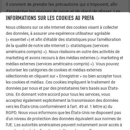
il convient de prendre les précautions qui s'imposent, afin
d'empêcher les masses de neige et de glace de glisser. Les
INFORMATIONS SUR LES COOKIES AU PREFA
panneaux d’information ne constituent pas une mesure de
sécurité appropriée sur le long terme.
Nous utilisons sur ce site Internet des cookies visant à collecter
des données, à assurer une expérience utilisateur agréable
Dès lors qu’un dispositif architectural tel qu’une installation
(« essentiel ») et afin d'établir des statistiques pour l'amélioration
photovoltaïque ou solaire empiète sur un système de
de la qualité de notre site Internet (« statistiques (services
rétention de neige correctement conçu et dimensionné, ce
américains compris) »). Nous réalisons en outre des activités de
dernier doit être adapté et modernisé en conséquence de
marketing et avons recours à des médias externes (« marketing et
médias externes (services américains compris) »). Vous pouvez
manière à répondre aux exigences techniques actuelles. Une
autoriser les catégories de cookies et médias externes
protection contre la neige répondant entièrement aux
sélectionnés en cliquant sur « Enregistrer » ou bien accepter tous
normes, peut rendre impossible l’occupation totale de la
les cookies et médias. Ces cookies impliquent le traitement de
surface du toit par des modules photovoltaïques.
données par nous et par des prestataires tiers basés aux États-
Unis. En donnant votre accord pour tous les services, vous
Les systèmes de protection linéaire contre le glissement de
acceptez également explicitement la transmission des données
la neige sont la meilleure solution pour garantir une
vers les États-Unis conformément à l'art. 49 al. 1 lettre a) du
protection contre la neige structurellement viable, sur les
RGPD. Nous vous informons que les États-Unis ne disposent pas
toits équipés de systèmes de production d’énergie.
d'un niveau de protection des données équivalent aux normes de
l'UE. Les autorités américaines peuvent notamment avoir accès à
Selon les conditions liées au bâtiment et au site, il peut