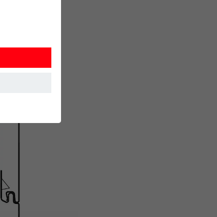
et. Ils
mment le site
r sur le site
e les