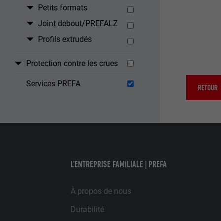
NOM
Petits formats
UTILITÉ
Joint debout/PREFALZ
MARKETING ET 
FOURNISSE
Profils extrudés
Les cookies « M
annonceurs (pres
EXPIRATION
visiteurs à tra
Protection contre les crues
NOM
plateformes vid
UTILITÉ
Services PREFA
FOURNISSE
RETOUR
NOM
EXPIRATION
FOURNISSE
NOM
EXPIRATION
FOURNISSE
UTILITÉ
EXPIRATION
L’ENTREPRISE FAMILIALE | PREFA
UTILITÉ
UTILITÉ
À propos de nous
Durabilité
NOM