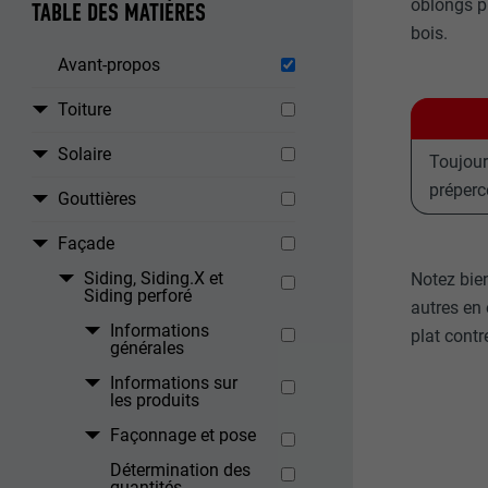
oblongs p
TABLE DES MATIÈRES
bois.
Avant-propos
Toiture
Solaire
Toujours
préperc
Gouttières
Façade
Siding, Siding.X et
Notez bien
Siding perforé
autres en 
Informations
plat contr
générales
Informations sur
les produits
Façonnage et pose
Détermination des
quantités