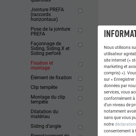
Jointure PREFA
(raccords
horizontaux)
Pose de la jointure
INFORMAT
PREFA
Façonnage de
Nous utilisons su
Siding, Siding.X et
Siding perforé
utilisateur agréab
site Internet (« 
Fixation et
marketing et avo
montage
compris) »). Vous
Élément de fixation
sur « Enregistrer
données par nous 
Clip tempête
services, vous a
Montage du clip
conformément à l'
tempête
d'un niveau de p
notamment avoir 
Dilatation du
matériau
sans que vous pu
notre
déclaration
Siding d’angle
consentement à 
Remplacement de