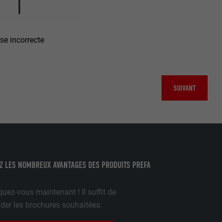
age qui
ichées
se incorrecte
par les
pour cela les
tenus des
nées
rnet.
SUIVANT
gère le
 l'outil
teur.
amètres
Z LES NOMBREUX AVANTAGES DES PRODUITS PREFA
lier la langue
 être affichés
ation.
uez-vous maintenant ! Il suffit de
t être activé
r les brochures souhaitées.