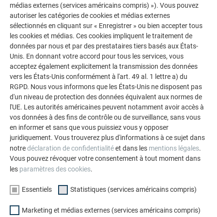
L’installation photovoltaïque ne peut être mise en service et
médias externes (services américains compris) »). Vous pouvez
entretenue que conformément aux réglementations et
autoriser les catégories de cookies et médias externes
sélectionnés en cliquant sur « Enregistrer » ou bien accepter tous
normes suivantes et en présence des documents
les cookies et médias. Ces cookies impliquent le traitement de
susmentionnés. Les documents suivants doivent être mis à
données par nous et par des prestataires tiers basés aux États-
la disposition des entreprises spécialisées :
Unis. En donnant votre accord pour tous les services, vous
acceptez également explicitement la transmission des données
Documentation de l’installation comprenant :
vers les États-Unis conformément à l'art. 49 al. 1 lettre a) du
Tuiles solaires – plan d’implantation du
RGPD. Nous vous informons que les États-Unis ne disposent pas
d'un niveau de protection des données équivalent aux normes de
module/schéma de câblage
l'UE. Les autorités américaines peuvent notamment avoir accès à
Schéma électrique
vos données à des fins de contrôle ou de surveillance, sans vous
Prévisions de rendement
en informer et sans que vous puissiez vous y opposer
Fiches techniques produit valides (module/boîte de
juridiquement. Vous trouverez plus d'informations à ce sujet dans
jonction du générateur/onduleur/câbles/connecteurs)
notre
déclaration de confidentialité
et dans les
mentions légales
.
Protocole de réception
Vous pouvez révoquer votre consentement à tout moment dans
Avertissements et instructions relatifs à la tuile
les
paramètres des cookies
.
solaire
Essentiels
Statistiques (services américains compris)
Parallèlement, sont également applicables :
Marketing et médias externes (services américains compris)