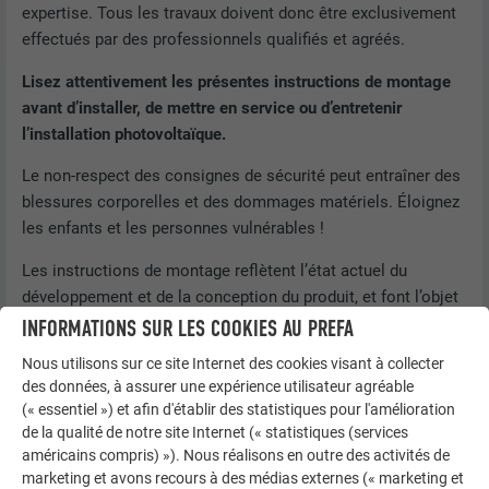
expertise. Tous les travaux doivent donc être exclusivement
effectués par des professionnels qualifiés et agréés.
Lisez attentivement les présentes instructions de montage
avant d’installer, de mettre en service ou d’entretenir
l’installation photovoltaïque.
Le non-respect des consignes de sécurité peut entraîner des
blessures corporelles et des dommages matériels. Éloignez
les enfants et les personnes vulnérables !
Les instructions de montage reflètent l’état actuel du
développement et de la conception du produit, et font l’objet
de modifications régulières. Ne tenez compte que de l'état
INFORMATIONS SUR LES COOKIES AU PREFA
actualisé du document.
Nous utilisons sur ce site Internet des cookies visant à collecter
des données, à assurer une expérience utilisateur agréable
Les entreprises spécialisées et l’exploitant de l’installation
(« essentiel ») et afin d'établir des statistiques pour l'amélioration
photovoltaïque sont responsables du respect et de la
de la qualité de notre site Internet (« statistiques (services
surveillance de toutes les réglementations légales, normes,
américains compris) »). Nous réalisons en outre des activités de
règles et directives concernées.
marketing et avons recours à des médias externes (« marketing et