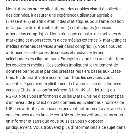
de s’inscrire suffisamment à l’avance. Pour plus
Nous utilisons sur ce site Internet des cookies visant à collecter
d’informations sur les cours et l’inscription, veuillez
des données, à assurer une expérience utilisateur agréable
consulter le site :
www.prefa.fr/academy
.
(« essentiel ») et afin d'établir des statistiques pour l'amélioration
de la qualité de notre site Internet (« statistiques (services
Formation à la pose PREFA
américains compris) »). Nous réalisons en outre des activités de
Vous réalisez votre premier projet avec des produits PREFA
marketing et avons recours à des médias externes (« marketing et
ou vous avez besoin de notre expertise sur site lors de
médias externes (services américains compris) »). Vous pouvez
autoriser les catégories de cookies et médias externes
chantiers difficiles ?
sélectionnés en cliquant sur « Enregistrer » ou bien accepter tous
Pas de problème – nos formateurs PREFA vous apporteront
les cookies et médias. Ces cookies impliquent le traitement de
volontiers leur aide et vous donneront d’importants conseils
données par nous et par des prestataires tiers basés aux États-
pratiques afin que vous soyez parfaitement armés pour votre
Unis. En donnant votre accord pour tous les services, vous
prochain projet avec PREFA. Informations supplémentaires
acceptez également explicitement la transmission des données
sur :
https://www.prefa.fr/artisans/service/formateurs-
vers les États-Unis conformément à l'art. 49 al. 1 lettre a) du
assistance-sur-site/
.
RGPD. Nous vous informons que les États-Unis ne disposent pas
d'un niveau de protection des données équivalent aux normes de
Vidéos sur la pose
l'UE. Les autorités américaines peuvent notamment avoir accès à
Les vidéos de pose PREFA ainsi que des conseils & Vidéos
vos données à des fins de contrôle ou de surveillance, sans vous
en informer et sans que vous puissiez vous y opposer
de trucs & astuces peuvent être trouvées sur notre site web
juridiquement. Vous trouverez plus d'informations à ce sujet dans
à
www.prefa.fr/videos
ou dans la zone de connexion. Pour