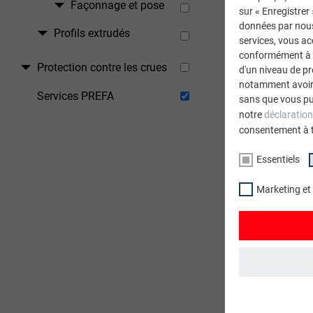
Façonnage et pose
sur « Enregistrer
données par nous 
Profils extrudés
services, vous a
conformément à l'
Protection contre les crues
d'un niveau de p
notamment avoir 
Services PREFA
sans que vous pu
notre
déclaration
consentement à 
Essentiels
Marketing et
ESSENTIELS
Les cookies du 