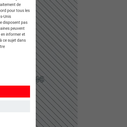
traitement de
ord pour tous les
ts-Unis
ne disposent pas
caines peuvent
 en informer et
à ce sujet dans
tre
et. Ils