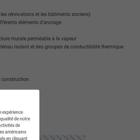
r les rénovations et les bâtiments anciens)
ifférents éléments d’ancrage
ucture murale perméable à la vapeur
tériau isolant et des groupes de conductibilité thermique
 construction.
ne expérience
 qualité de notre
ctivités de
ces américains
nés en cliquant