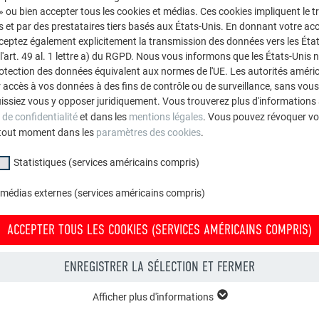
 » ou bien accepter tous les cookies et médias. Ces cookies impliquent le 
et par des prestataires tiers basés aux États-Unis. En donnant votre acc
cceptez également explicitement la transmission des données vers les Éta
art. 49 al. 1 lettre a) du RGPD. Nous vous informons que les États-Unis 
rotection des données équivalent aux normes de l'UE. Les autorités améri
accès à vos données à des fins de contrôle ou de surveillance, sans vous
issiez vous y opposer juridiquement. Vous trouverez plus d'informations 
 de confidentialité
et dans les
mentions légales
. Vous pouvez révoquer vo
tout moment dans les
paramètres des cookies
.
Statistiques (services américains compris)
 médias externes (services américains compris)
ACCEPTER TOUS LES COOKIES (SERVICES AMÉRICAINS COMPRIS)
ENREGISTRER LA SÉLECTION ET FERMER
Afficher plus d'informations
groupe « Essentiels » sont nécessaires aux fonctions de base du site Intern