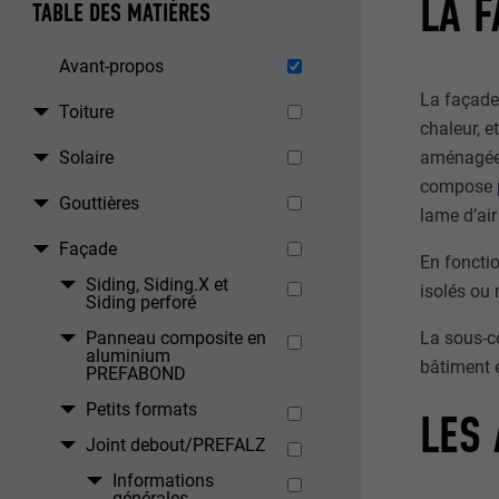
LA F
TABLE DES MATIÈRES
Avant-propos
La façade 
Toiture
chaleur, e
Solaire
aménagée 
compose p
Gouttières
lame d’air
Façade
En fonctio
Siding, Siding.X et
isolés ou 
Siding perforé
La sous-co
Panneau composite en
aluminium
bâtiment e
PREFABOND
Petits formats
LES 
Joint debout/PREFALZ
Informations
générales