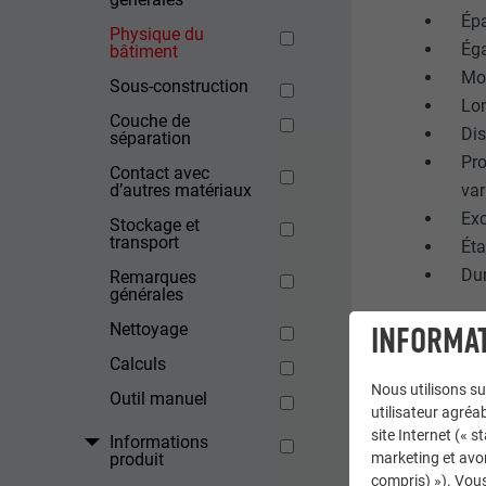
Épa
Physique du
Éga
bâtiment
Mon
Sous-construction
Lon
Couche de
Dis
séparation
Pro
Contact avec
var
d’autres matériaux
Exc
Stockage et
transport
Éta
Dur
Remarques
générales
Nettoyage
INFORMAT
Calculs
Nous utilisons su
Outil manuel
utilisateur agréab
site Internet (« 
Informations
produit
marketing et avo
compris) »). Vous