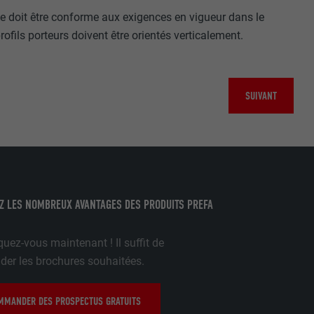
gère le
lée doit être conforme aux exigences en vigueur dans le
 l'outil
profils porteurs doivent être orientés verticalement.
teur.
amètres
lier la langue
 être affichés
ation.
SUIVANT
t être activé
Z LES NOMBREUX AVANTAGES DES PRODUITS PREFA
nées
uez-vous maintenant ! Il suffit de
rnet.
net.
r les brochures souhaitées.
MANDER DES PROSPECTUS GRATUITS