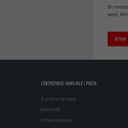
En fonctio
EXPIRATION
FOURNISSE
UTILITÉ
pays. Afin
EXPIRATION
UTILITÉ
UTILITÉ
RETOUR
NOM
NOM
FOURNISSE
FOURNISSE
EXPIRATION
L’ENTREPRISE FAMILIALE | PREFA
EXPIRATION
UTILITÉ
À propos de nous
UTILITÉ
Durabilité
Offres d’emploi
NOM
NOM