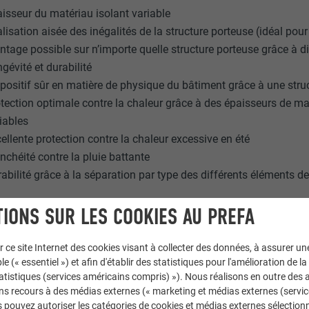
isseur du matériau isolant variable
lisation aisée des inégalités de la structure porteuse (idéal pou
tage possible sur n’importe quelle structure porteuse grâce à d
gévité et durabilité
positif sûr en matière de physique du bâtiment grâce à une str
tection optimale contre la chaleur grâce à des épaisseurs de ma
iables
ellente protection contre la chaleur excessive en été
nchéité contre la pluie battante
abilité grâce à la séparation par type des différents éléments de
IONS SUR LES COOKIES AU PREFA
r ce site Internet des cookies visant à collecter des données, à assurer u
le (« essentiel ») et afin d'établir des statistiques pour l'amélioration de la
statistiques (services américains compris) »). Nous réalisons en outre des a
ns recours à des médias externes (« marketing et médias externes (servi
 pouvez autoriser les catégories de cookies et médias externes sélection