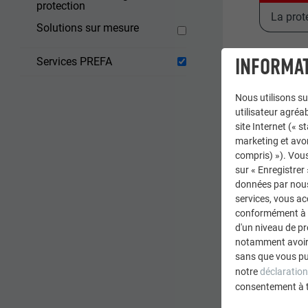
protection
La prot
Solutions sur mesure
INFORMAT
Services PREFA
Nous utilisons su
utilisateur agréab
site Internet (« 
marketing et avo
compris) »). Vous
sur « Enregistrer
données par nous 
services, vous a
conformément à l'
d'un niveau de p
notamment avoir 
sans que vous pu
notre
déclaration
Pos
consentement à 
En 