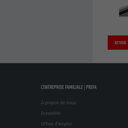
NOM
FOURNISSE
FOURNISSE
EXPIRATION
EXPIRATION
UTILITÉ
RETOUR
UTILITÉ
NOM
NOM
FOURNISSE
FOURNISSE
EXPIRATION
L’ENTREPRISE FAMILIALE | PREFA
EXPIRATION
UTILITÉ
À propos de nous
UTILITÉ
Durabilité
Offres d’emploi
NOM