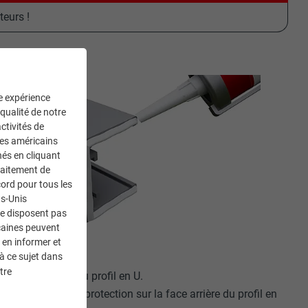
teurs !
ne expérience
 qualité de notre
ctivités de
ces américains
nés en cliquant
traitement de
ord pour tous les
ts-Unis
ne disposent pas
caines peuvent
 en informer et
à ce sujet dans
tre
 la face envers du profil en U.
er un enduit de protection sur la face arrière du profil en