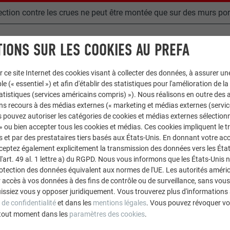
ection contre les crues ne peut être montée que sur des murs por
IONS SUR LES COOKIES AU PREFA
r ce site Internet des cookies visant à collecter des données, à assurer u
le (« essentiel ») et afin d'établir des statistiques pour l'amélioration de la
statistiques (services américains compris) »). Nous réalisons en outre des a
ns recours à des médias externes (« marketing et médias externes (servi
 pouvez autoriser les catégories de cookies et médias externes sélection
 » ou bien accepter tous les cookies et médias. Ces cookies impliquent le 
et par des prestataires tiers basés aux États-Unis. En donnant votre acc
cceptez également explicitement la transmission des données vers les Éta
art. 49 al. 1 lettre a) du RGPD. Nous vous informons que les États-Unis 
rotection des données équivalent aux normes de l'UE. Les autorités améri
accès à vos données à des fins de contrôle ou de surveillance, sans vous
issiez vous y opposer juridiquement. Vous trouverez plus d'informations 
 de confidentialité
et dans les
mentions légales
. Vous pouvez révoquer vo
er deux traits de produit d’étanchéité à élasticité permanente sur
tout moment dans les
paramètres des cookies
.
cas de contact direct avec du béton, nous vous conseillons de pos