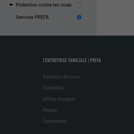
Protection contre les crues
NOM
Services PREFA
STATISTIQUES 
FOURNISSE
Les cookies « S
Internet est uti
EXPIRATION
Internet.
NOM
UTILITÉ
L’ENTREPRISE FAMILIALE | PREFA
MARKETING ET 
FOURNISSE
Les cookies « M
À propos de nous
annonceurs (pres
EXPIRATION
visiteurs à tra
NOM
Durabilité
plateformes vid
UTILITÉ
Offres d’emploi
FOURNISSE
NOM
Presse
EXPIRATION
FOURNISSE
NOM
Conformité
EXPIRATION
FOURNISSE
UTILITÉ