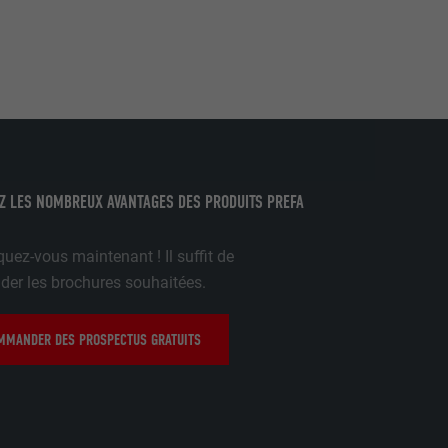
mment le site
r sur le site
e les
age qui
ichées
Z LES NOMBREUX AVANTAGES DES PRODUITS PREFA
par les
uez-vous maintenant ! Il suffit de
pour cela les
tenus des
r les brochures souhaitées.
nées
rnet.
MANDER DES PROSPECTUS GRATUITS
gère le
 l'outil