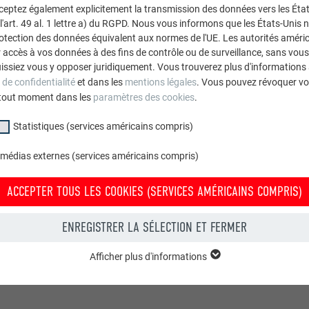
cceptez également explicitement la transmission des données vers les Éta
art. 49 al. 1 lettre a) du RGPD. Nous vous informons que les États-Unis 
rotection des données équivalent aux normes de l'UE. Les autorités améri
accès à vos données à des fins de contrôle ou de surveillance, sans vous
issiez vous y opposer juridiquement. Vous trouverez plus d'informations 
 de confidentialité
et dans les
mentions légales
. Vous pouvez révoquer vo
tout moment dans les
paramètres des cookies
.
Statistiques (services américains compris)
 médias externes (services américains compris)
ACCEPTER TOUS LES COOKIES (SERVICES AMÉRICAINS COMPRIS)
ENREGISTRER LA SÉLECTION ET FERMER
Afficher plus d'informations
groupe « Essentiels » sont nécessaires aux fonctions de base du site Intern
e le site Internet fonctionne correctement.