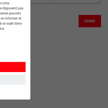
ts-Unis
ne disposent pas
caines peuvent
 en informer et
SUIVANT
à ce sujet dans
tre
et. Ils