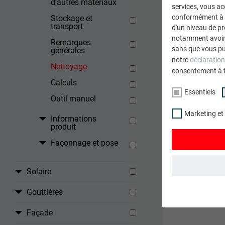
d’autres matériaux
services, vous a
conformément à l'
Stockage et
transport
d'un niveau de p
notamment avoir 
Remarques
RETOUR
sans que vous pu
générales
notre
déclaration
Nettoyage
consentement à 
Calculs
Essentiels
Outil manuel
Marketing et
Informations
produit
Façonnage et pose
Solaire
ESSENTIELS
Gouttières
Les cookies du 
garantissent qu
Façade