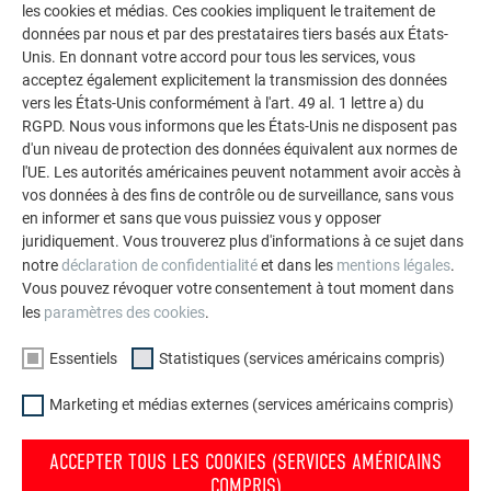
les cookies et médias. Ces cookies impliquent le traitement de
Joint debout/PREFALZ
données par nous et par des prestataires tiers basés aux États-
Unis. En donnant votre accord pour tous les services, vous
acceptez également explicitement la transmission des données
vers les États-Unis conformément à l'art. 49 al. 1 lettre a) du
RGPD. Nous vous informons que les États-Unis ne disposent pas
RETOUR
SUIVANT
d'un niveau de protection des données équivalent aux normes de
l'UE. Les autorités américaines peuvent notamment avoir accès à
vos données à des fins de contrôle ou de surveillance, sans vous
en informer et sans que vous puissiez vous y opposer
juridiquement. Vous trouverez plus d'informations à ce sujet dans
L’ENTREPRISE FAMILIALE | PREFA
NOUS VOUS OFFRONS NOTRE AIDE
notre
déclaration de confidentialité
et dans les
mentions légales
.
Vous pouvez révoquer votre consentement à tout moment dans
À propos de nous
Trouver un artisan près de
les
paramètres des cookies
.
chez vous
Durabilité
Essentiels
Statistiques (services américains compris)
Questions & Réponses
Offres d’emploi
Commander des prospectus
Marketing et médias externes (services américains compris)
Presse
Contact
Conformité
ACCEPTER TOUS LES COOKIES (SERVICES AMÉRICAINS
COMPRIS)