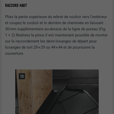
EXPIRATION
3 mois
RACCORD HAUT
UTILITÉ
Cookie identificateur de navigateur
Pliez la partie supérieure du relevé de couloir vers l'extérieur
et coupez le couloir et le derrière de cheminée en laissant
30 mm supplémentaire au-dessus de la ligne de pureau (Fig.
NOM
li_sugr
1 + 2) Réalisez la pince il est maintenant possible de monter
sur le raccordement les demi-losanges de départ pour
FOURNISSEUR
LinkedIn
losanges de toit 29 × 29 ou 44 × 44 et de poursuivre la
couverture.
EXPIRATION
3 mois
UTILITÉ
Cookie identificateur de navigateur
NOM
GPS
FOURNISSEUR
YouTube
EXPIRATION
1 jour