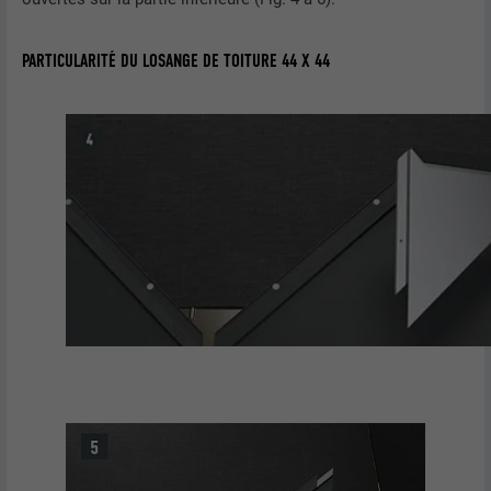
FOURNISSEUR
LinkedIn
PARTICULARITÉ DU LOSANGE DE TOITURE 44 X 44
EXPIRATION
29 jours
Est utilisé pour suivre l'utilisateur sur
plusieurs sites Internet afin d'afficher de
UTILITÉ
la publicité adaptée aux préférences de
l'utilisateur.
NOM
lidc
FOURNISSEUR
LinkedIn
EXPIRATION
1 jour
Utilisé par le service de réseau social
UTILITÉ
LinkedIn pour suivre l'utilisation de
services intégrés