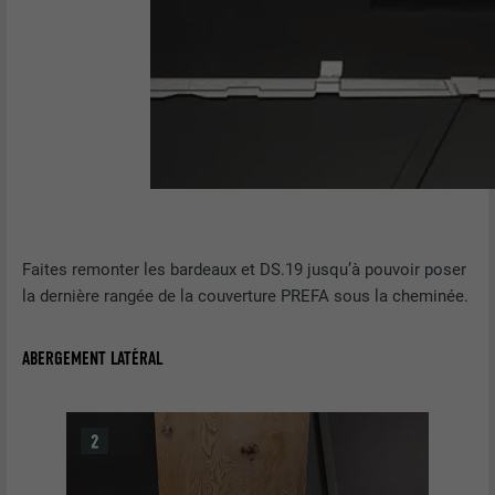
FOURNISSEUR
Pinterest
EXPIRATION
1 an
Ce cookie comprend un identifiant
unique universel (UUID) permettant de
UTILITÉ
grouper les actions effectuées sur
plusieurs pages lorsque l'utilisateur ne
peut pas être identifié clairement.
Faites remonter les bardeaux et DS.19 jusqu’à pouvoir poser
NOM
li_gc
la dernière rangée de la couverture PREFA sous la cheminée.
FOURNISSEUR
LinkedIn
ABERGEMENT LATÉRAL
EXPIRATION
2 ans
Sert à enregistrer l'autorisation de
UTILITÉ
l'utilisateur à utiliser des cookies pour
des fonctions non essentielles.