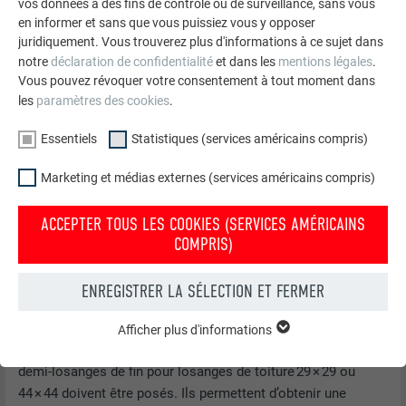
vos données à des fins de contrôle ou de surveillance, sans vous
en informer et sans que vous puissiez vous y opposer
juridiquement. Vous trouverez plus d'informations à ce sujet dans
notre
déclaration de confidentialité
et dans les
mentions légales
.
Vous pouvez révoquer votre consentement à tout moment dans
les
paramètres des cookies
.
Essentiels
Statistiques (services américains compris)
Marketing et médias externes (services américains compris)
ACCEPTER TOUS LES COOKIES (SERVICES AMÉRICAINS
COMPRIS)
ENREGISTRER LA SÉLECTION ET FERMER
Afficher plus d'informations
ESSENTIELS
Afin de préparer l’abergement bas du raccordement, des
Les cookies du groupe « Essentiels » sont nécessaires aux
demi-losanges de fin pour losanges de toiture 29 × 29 ou
fonctions de base du site Internet. Ils garantissent que le site
44 × 44 doivent être posés. Ils permettent d’obtenir une
Internet fonctionne correctement.