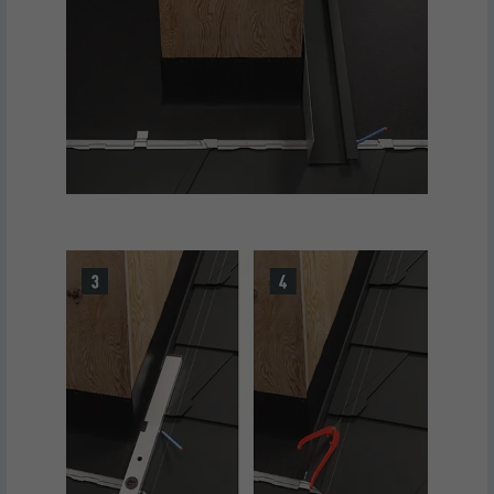
NOM
lidc
FOURNISSEUR
LinkedIn
EXPIRATION
1 jour
Pour faciliter le choix des centres de
UTILITÉ
calcul
NOM
test_cookie
FOURNISSEUR
doubleclick.net
EXPIRATION
15 minutes
Est placé afin de tester si le navigateur
UTILITÉ
autorise l'utilisation de cookies. Ne