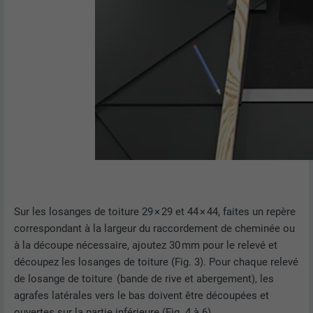
EXPIRATION
2 ans
Utilisé par le service de réseau social
UTILITÉ
LinkedIn pour suivre l'utilisation de
services intégrés.
NOM
bscookie
FOURNISSEUR
LinkedIn
EXPIRATION
2 ans
Sur les losanges de toiture 29 × 29 et 44 × 44, faites un repère
correspondant à la largeur du raccordement de cheminée ou
Utilisé par le service de réseau social
à la découpe nécessaire, ajoutez 30 mm pour le relevé et
UTILITÉ
LinkedIn pour suivre l'utilisation de
services intégrés
découpez les losanges de toiture (Fig. 3). Pour chaque relevé
de losange de toiture (bande de rive et abergement), les
agrafes latérales vers le bas doivent être découpées et
NOM
UserMatchHistory
ouvertes sur la partie inférieure (Fig. 4 à 6).