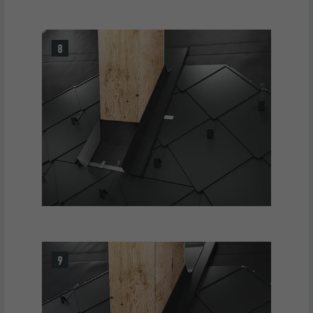
EXPIRATION
1 an
Utilisé par Google DoubleClick pour
enregistrer et signaler les actions d'un
utilisateur sur le site Internet après
l'affichage d'une annonce du
UTILITÉ
fournisseur ou après que l'utilisateur a
cliqué sur une annonce du fournisseur,
avec pour objectif de mesurer l'efficacité
d'une publicité et d'afficher des
publicités plus ciblées pour l'utilisateur.
NOM
_pin_unauth
FOURNISSEUR
Pinterest
EXPIRATION
1 an