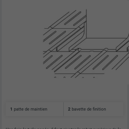
1
patte de maintien
2
bavette de finition