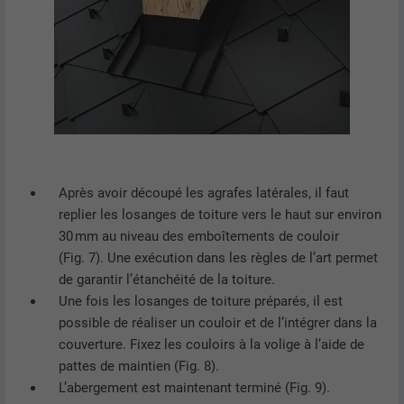
Est utilisé par Pinterest pour suivre
UTILITÉ
l'utilisation des services.
NOM
__cfduid
FOURNISSEUR
Adsymptotic.com
EXPIRATION
1 mois
Après avoir découpé les agrafes latérales, il faut
replier les losanges de toiture vers le haut sur environ
Cookie utilisé pour identifier des clients
30 mm au niveau des emboîtements de couloir
différents derrière une même adresse IP
UTILITÉ
et appliquer des paramètres de sécurité
(Fig. 7). Une exécution dans les règles de l’art permet
en fonction des clients.
de garantir l’étanchéité de la toiture.
Une fois les losanges de toiture préparés, il est
possible de réaliser un couloir et de l’intégrer dans la
NOM
U
couverture. Fixez les couloirs à la volige à l’aide de
pattes de maintien (Fig. 8).
FOURNISSEUR
Adsymptotic.com
L’abergement est maintenant terminé (Fig. 9).