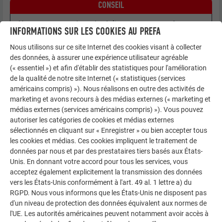
CONSEIL
Nous recommandons de réaliser un traçage même pour
INFORMATIONS SUR LES COOKIES AU PREFA
les cheminées ou les raccordements de faibles
dimensions.
Nous utilisons sur ce site Internet des cookies visant à collecter
des données, à assurer une expérience utilisateur agréable
(« essentiel ») et afin d'établir des statistiques pour l'amélioration
LOSANGE DE TOITURE 29 × 29 ET 44 × 44
de la qualité de notre site Internet (« statistiques (services
américains compris) »). Nous réalisons en outre des activités de
marketing et avons recours à des médias externes (« marketing et
médias externes (services américains compris) »). Vous pouvez
DEVANT DE CHEMINÉE
autoriser les catégories de cookies et médias externes
sélectionnés en cliquant sur « Enregistrer » ou bien accepter tous
les cookies et médias. Ces cookies impliquent le traitement de
données par nous et par des prestataires tiers basés aux États-
Unis. En donnant votre accord pour tous les services, vous
acceptez également explicitement la transmission des données
vers les États-Unis conformément à l'art. 49 al. 1 lettre a) du
RGPD. Nous vous informons que les États-Unis ne disposent pas
d'un niveau de protection des données équivalent aux normes de
l'UE. Les autorités américaines peuvent notamment avoir accès à