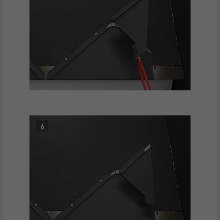
NOM
lissc
FOURNISSEUR
LinkedIn
EXPIRATION
1 an
Est utilisé pour garantir que le même
UTILITÉ
attribut SameSite est disponible pour
tous les cookies dans ce navigateur
NOM
_fbp
FOURNISSEUR
Facebook
EXPIRATION
3 mois
Est utilisé par Facebook pour afficher