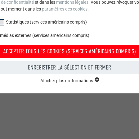
 de confidentialité
et dans les
mentions légales
. Vous pouvez révoquer vo
tout moment dans les
paramètres des cookies
.
Statistiques (services américains compris)
 médias externes (services américains compris)
ACCEPTER TOUS LES COOKIES (SERVICES AMÉRICAINS COMPRIS)
ENREGISTRER LA SÉLECTION ET FERMER
Afficher plus d'informations
groupe « Essentiels » sont nécessaires aux fonctions de base du site Intern
e le site Internet fonctionne correctement.
Afficher les informations relatives aux cookies
PHPSESSID
(SERVICES AMÉRICAINS COMPRIS)
UR
PHP
tatistiques (services américains compris) » nous aident à comprendre co
lisé. Nous collectons des informations pour améliorer l'expérience utilisateu
Session