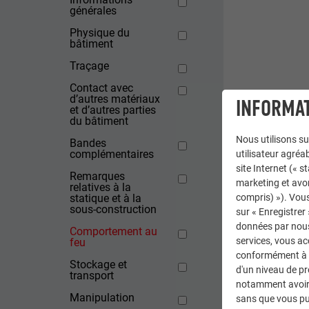
générales
Physique du
bâtiment
Traçage
Contact avec
d’autres matériaux
INFORMAT
et d’autres parties
du bâtiment
Nous utilisons su
Bandes
complémentaires
utilisateur agréab
site Internet (« 
Remarques
marketing et avo
relatives à la
statique et à la
compris) »). Vous
sous-construction
sur « Enregistrer
données par nous 
Comportement au
services, vous a
feu
conformément à l'
Stockage et
d'un niveau de p
transport
notamment avoir 
Manipulation
sans que vous pu