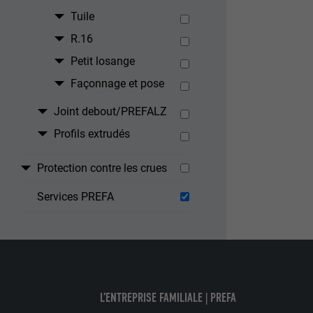
Internet.
Tuile
R.16
NOM
UTILITÉ
Petit losange
MARKETING ET 
FOURNISSE
Façonnage et pose
Les cookies « M
annonceurs (pres
EXPIRATION
Joint debout/PREFALZ
visiteurs à tra
NOM
plateformes vid
Profils extrudés
UTILITÉ
FOURNISSE
NOM
Protection contre les crues
EXPIRATION
FOURNISSE
Services PREFA
NOM
EXPIRATION
FOURNISSE
UTILITÉ
EXPIRATION
UTILITÉ
UTILITÉ
L’ENTREPRISE FAMILIALE | PREFA