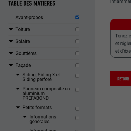
inflammab
TABLE DES MATIÈRES
Avant-propos
Toiture
Tenez c
Solaire
et régl
et d’éx
Gouttières
Façade
Siding, Siding.X et
RETOUR
Siding perforé
Panneau composite en
aluminium
PREFABOND
Petits formats
Informations
générales
Informations