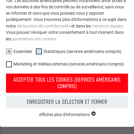
l'UE. Les autorités américaines peuvent notamment avoir accès à
vos données à des fins de contrôle ou de surveillance, sans vous
en informer et sans que vous puissiez vous y opposer
juridiquement. Vous trouverez plus d'informations à ce sujet dans
notre
déclaration de confidentialité
et dans les
mentions légales
.
Vous pouvez révoquer votre consentement à tout moment dans
les
paramètres des cookies
.
Essentiels
Statistiques (services américains compris)
Marketing et médias externes (services américains compris)
ACCEPTER TOUS LES COOKIES (SERVICES AMÉRICAINS
COMPRIS)
Mise en contact des connecteurs solaires
ENREGISTRER LA SÉLECTION ET FERMER
Afficher plus d'informations
ESSENTIELS
Les cookies du groupe « Essentiels » sont nécessaires aux
fonctions de base du site Internet. Ils garantissent que le site