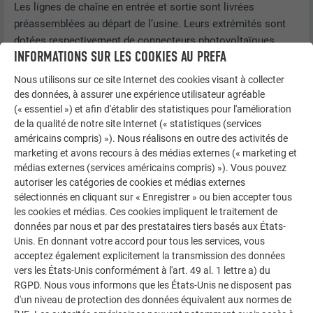
Les lignes de chaîne en entrée et sortie sont livrées
préassemblées au départ de l’usine. Leurs extrémités sont
dotées respectivement de connecteurs photovoltaïques
INFORMATIONS SUR LES COOKIES AU PREFA
mâle et femelle,
qui sont protégés par des caches préassemblés.
Nous utilisons sur ce site Internet des cookies visant à collecter
des données, à assurer une expérience utilisateur agréable
Les lignes de liaison entre les rangées de tuiles solaires
(« essentiel ») et afin d'établir des statistiques pour l'amélioration
sont étudiées en usine et conçues en fonction de chaque
de la qualité de notre site Internet (« statistiques (services
projet.
américains compris) »). Nous réalisons en outre des activités de
marketing et avons recours à des médias externes (« marketing et
Les connecteurs utilisés pour la tuile solaire PREFA, ainsi
médias externes (services américains compris) »). Vous pouvez
que leurs lignes de liaison, sont protégés contre l’inversion
autoriser les catégories de cookies et médias externes
de polarité. Le verrouillage des connecteurs empêche les
sélectionnés en cliquant sur « Enregistrer » ou bien accepter tous
contacts de se desserrer.
les cookies et médias. Ces cookies impliquent le traitement de
données par nous et par des prestataires tiers basés aux États-
Unis. En donnant votre accord pour tous les services, vous
acceptez également explicitement la transmission des données
REMARQUE
vers les États-Unis conformément à l'art. 49 al. 1 lettre a) du
Livrée prête à être connectée, la toiture solaire PREFA
RGPD. Nous vous informons que les États-Unis ne disposent pas
d'un niveau de protection des données équivalent aux normes de
est facile à installer.